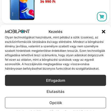
34 990
Ft
Xiaomi Redmi Note 11 4G (kiváló, független,
Kezelés
128GB, 4GB RAM, Kék)
Olyan technológiákat használunk, mint például a sütik (cookies), az
Várható szállítás: 1-2 munkanap
eszközinformációk tárolására és/vagy elérésére. Mindezt a böngészési
A kijelzőn enyhe beégés látható.
élmény javítása, valamint a személyre szabott vagy nem személyre
34 990
Ft
szabott hirdetések megjelenítése érdekében tesszük. Ezen technológiák
elfogadása lehetővé teszi számunkra, hogy olyan adatokat dolgozzunk
fel ezen az oldalon, mint a böngészési szokások vagy az egyedi
azonosítók. A hozzájárulás megtagadása vagy visszavonása
hátrányosan befolyásolhat bizonyos funkciókat és szolgáltatásokat.
Xiaomi Redmi Note 14 Pro (újszerű, független,
256 GB, 8 GB RAM, Fekete)
Elfogadom
Várható szállítás: 1-2 munkanap
69 990
Ft
Elutasitás
Opciók