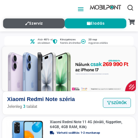
Szerviz
Eladás
Akár
40%
-al
Készpénzes
20 nap
olcsóbban
fizetés átvételkor
ingyenes elállás
Xiaomi Redmi Note széria
SZŰRŐK
Jelenleg
3
találat
Xiaomi Redmi Note 11 4G (kiváló, független,
64GB, 4GB RAM, Kék)
Várható szállítás: 1-2 munkanap