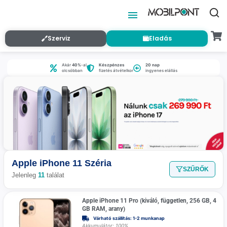
Szerviz
Eladás
Akár
40%
-al
Készpénzes
20 nap
olcsóbban
fizetés átvételkor
ingyenes elállás
Apple iPhone 11 Széria
SZŰRŐK
Jelenleg
11
találat
Apple iPhone 11 Pro (kiváló, független, 256 GB, 4
GB RAM, arany)
Várható szállítás: 1-2 munkanap
Akkumulátor: 100%