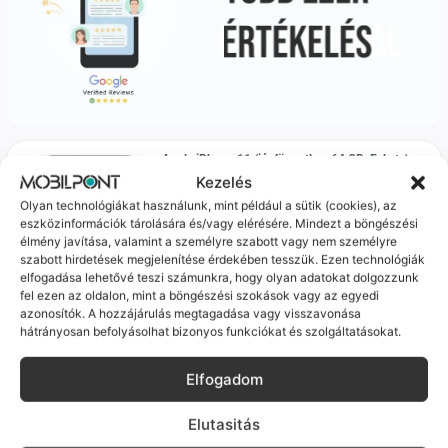
Apple iPhone 11 (jó, független, 64 GB, Fekete)
Frissen feltöltve, csapj le rá!
Kezelés
Várható szállítás: 1-2 munkanap
Olyan technológiákat használunk, mint például a sütik (cookies), az
Akkumulátor: 100%
eszközinformációk tárolására és/vagy elérésére. Mindezt a böngészési
59 990
Ft
27%
élmény javítása, valamint a személyre szabott vagy nem személyre
szabott hirdetések megjelenítése érdekében tesszük. Ezen technológiák
elfogadása lehetővé teszi számunkra, hogy olyan adatokat dolgozzunk
100%
fel ezen az oldalon, mint a böngészési szokások vagy az egyedi
azonosítók. A hozzájárulás megtagadása vagy visszavonása
hátrányosan befolyásolhat bizonyos funkciókat és szolgáltatásokat.
Apple iPhone 11 (kiváló, független, 64 GB, Lila)
Frissen feltöltve, csapj le rá!
Várható szállítás: 1-2 munkanap
Elfogadom
Akkumulátor: 100%
59 990
Ft
27%
Elutasitás