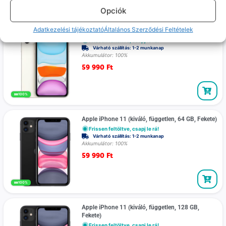
100%
Opciók
Adatkezelési tájékoztató
Általános Szerződési Feltételek
Apple iPhone 11 (kiváló, független, 64 GB, Fehér)
Frissen feltöltve, csapj le rá!
Várható szállítás: 1-2 munkanap
Akkumulátor: 100%
59 990
Ft
100%
Apple iPhone 11 (kiváló, független, 64 GB, Fekete)
Frissen feltöltve, csapj le rá!
Várható szállítás: 1-2 munkanap
Akkumulátor: 100%
59 990
Ft
100%
Apple iPhone 11 (kiváló, független, 128 GB,
Fekete)
Frissen feltöltve, csapj le rá!