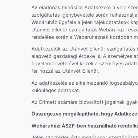
Az eladónak minősülő Adatkezelő a vele szerz
szolgáltatás igénybevétele során felhasználj
Webáruház ügyfele a jelen tájékoztatások kap
Utánvét Ellenőr szolgáltatás Webáruház részé
rendelése során a Webáruháznak korábban m
Adatkezelők az Utánvét Ellenőr szolgáltatás 
alapvető gazdasági érdeke is. A személyes a
figyelembevételével kezeli a személyes adatok
fér hozzá az Utánvét Ellenőr.
Az adatkezelés az alkalmazandó jogszabályo
különleges adatokat.
Az Érintett számára biztosított jogainak gy
Összegezve megállapítható, hogy Adatkezel
Webáruházi ÁSZF-ben használható rendelk
Jelen szerződés értelmezésekor szerződéssze