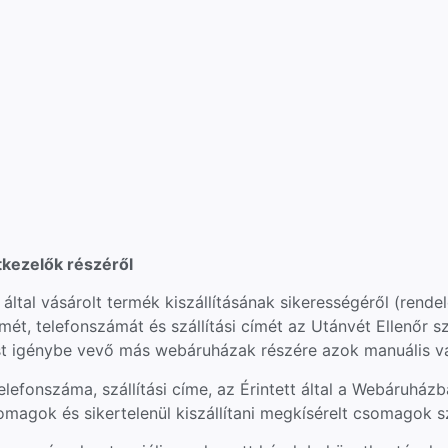
tkezelők részéről
 által vásárolt termék kiszállításának sikerességéről (rendel
mét, telefonszámát és szállítási címét az Utánvét Ellenőr sz
tást igénybe vevő más webáruházak részére azok manuális v
telefonszáma, szállítási címe, az Érintett által a Webáruhá
omagok és sikertelenül kiszállítani megkísérelt csomagok 