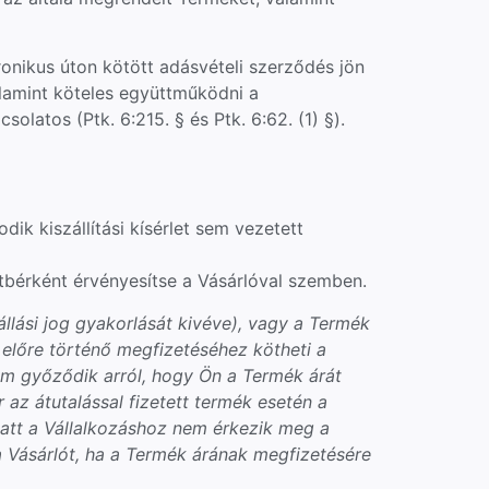
onikus úton kötött adásvételi szerződés jön
valamint köteles együttműködni a
olatos (Ptk. 6:215. § és Ptk. 6:62. (1) §).
ik kiszállítási kísérlet sem vezetett
 kötbérként érvényesítse a Vásárlóval szemben.
lási jog gyakorlását kivéve), vagy a Termék
k előre történő megfizetéséhez kötheti a
nem győződik arról, hogy Ön a Termék árát
 az átutalással fizetett termék esetén a
miatt a Vállalkozáshoz nem érkezik meg a
l a Vásárlót, ha a Termék árának megfizetésére