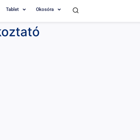
Tablet
Okosóra
koztató