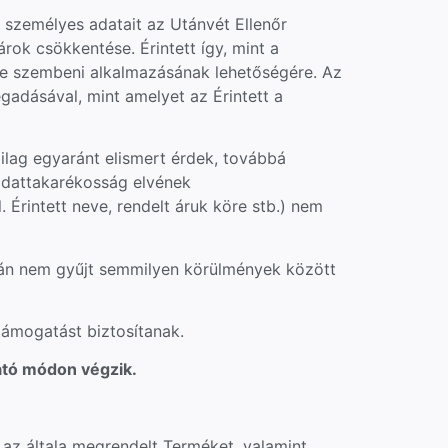
 személyes adatait az Utánvét Ellenőr
rok csökkentése. Érintett így, mint a
ele szembeni alkalmazásának lehetőségére. Az
gadásával, mint amelyet az Érintett a
ilag egyaránt elismert érdek, továbbá
adattakarékosság elvének
 Érintett neve, rendelt áruk köre stb.) nem
rán nem gyűjt semmilyen körülmények között
támogatást biztosítanak.
ató módon végzik.
az általa megrendelt Terméket, valamint