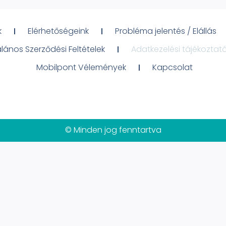
k
Elérhetőségeink
Probléma jelentés / Elállás
alános Szerződési Feltételek
Adatkezelési tájékoztat
Mobilpont Vélemények
Kapcsolat
© Minden jog fenntartva