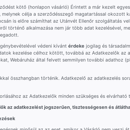
ődést kötő (honlapon vásárló) Érintett a már kezelt egyes
a, melynek célja a szerződésszegő magatartással okozott ká
csán is előre számíthat az Utánvét Ellenőr szolgáltatás v
ről történő alkalmazása nem jár több adat kezelésével, me
egadott.
igénybevételével védeni kívánt
érdeke
jogilag és társadalm
datok kezelése célhoz kötött, továbbá az Adatkezelők az 
at, Webáruház által felvett semmilyen további adathoz (pl.
kkal összhangban történik. Adatkezelő az adatkezelés so
akorlásához az Adatkezelők minden szükséges és elvárható 
ők az adatkezelést jogszerűen, tisztességesen és átláth
ezések
gésnek minősül az az eset, amikor a Vásárló nem veszi át 