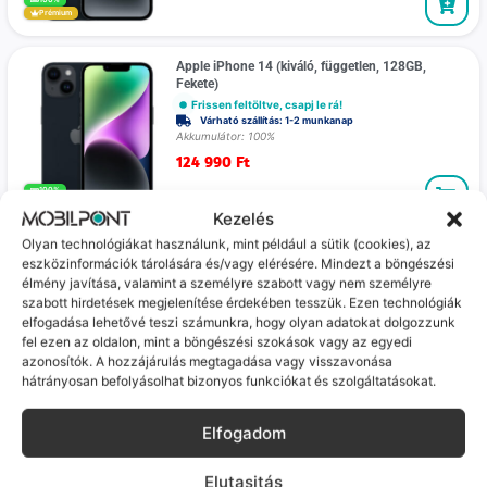
Prémium
Apple iPhone 14 (kiváló, független, 128GB,
Fekete)
Frissen feltöltve, csapj le rá!
Várható szállítás: 1-2 munkanap
Akkumulátor: 100%
124 990
Ft
100%
Prémium
Kezelés
Olyan technológiákat használunk, mint például a sütik (cookies), az
Apple iPhone 14 (kiváló, független, 128GB,
eszközinformációk tárolására és/vagy elérésére. Mindezt a böngészési
Fekete)
élmény javítása, valamint a személyre szabott vagy nem személyre
Frissen feltöltve, csapj le rá!
szabott hirdetések megjelenítése érdekében tesszük. Ezen technológiák
Várható szállítás: 1-2 munkanap
elfogadása lehetővé teszi számunkra, hogy olyan adatokat dolgozzunk
Akkumulátor: 100%
fel ezen az oldalon, mint a böngészési szokások vagy az egyedi
124 990
Ft
azonosítók. A hozzájárulás megtagadása vagy visszavonása
hátrányosan befolyásolhat bizonyos funkciókat és szolgáltatásokat.
100%
Prémium
Elfogadom
Apple iPhone 14 (jó, független, 128GB, Fekete)
Frissen feltöltve, csapj le rá!
Elutasitás
Várható szállítás: 1-2 munkanap