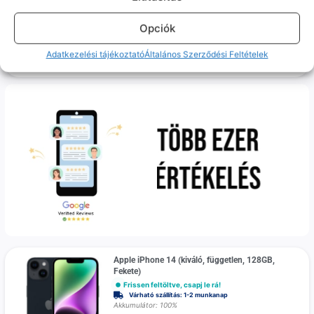
Akkumulátor: 100%
119 990
Ft
Opciók
Adatkezelési tájékoztató
Általános Szerződési Feltételek
100%
Prémium
Apple iPhone 14 (kiváló, független, 128GB,
Fekete)
Frissen feltöltve, csapj le rá!
Várható szállítás: 1-2 munkanap
Akkumulátor: 100%