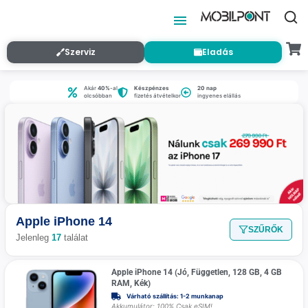
Szerviz
Eladás
Akár
40%
-al
Készpénzes
20 nap
olcsóbban
fizetés átvételkor
ingyenes elállás
Apple iPhone 14
SZŰRŐK
Jelenleg
17
találat
Apple iPhone 14 (Jó, Független, 128 GB, 4 GB
RAM, Kék)
Várható szállítás: 1-2 munkanap
Akkumulátor: 100% Csak eSIM!