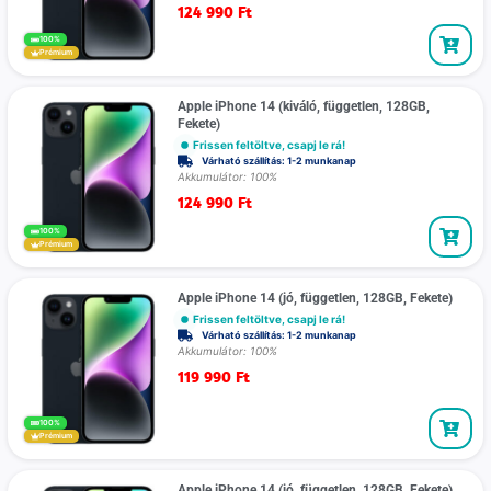
124 990
Ft
100%
Prémium
Apple iPhone 14 (kiváló, független, 128GB,
Fekete)
Frissen feltöltve, csapj le rá!
Várható szállítás: 1-2 munkanap
Akkumulátor: 100%
124 990
Ft
100%
Prémium
Apple iPhone 14 (jó, független, 128GB, Fekete)
Frissen feltöltve, csapj le rá!
Várható szállítás: 1-2 munkanap
Akkumulátor: 100%
119 990
Ft
100%
Prémium
Apple iPhone 14 (jó, független, 128GB, Fekete)