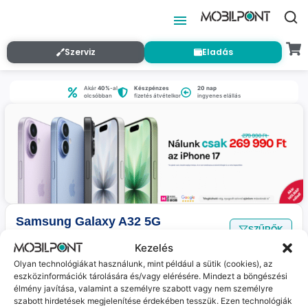
Szerviz
Eladás
Akár
40%
-al
Készpénzes
20 nap
olcsóbban
fizetés átvételkor
ingyenes elállás
Samsung Galaxy A32 5G
SZŰRŐK
Nincs találat
a megadott szűrőkkel.
Kezelés
Olyan technológiákat használunk, mint például a sütik (cookies), az
eszközinformációk tárolására és/vagy elérésére. Mindezt a böngészési
Jelenleg nincs ilyen termékünk :(
élmény javítása, valamint a személyre szabott vagy nem személyre
szabott hirdetések megjelenítése érdekében tesszük. Ezen technológiák