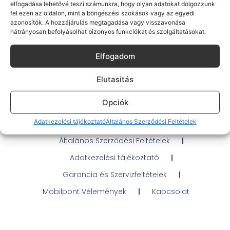
elfogadása lehetővé teszi számunkra, hogy olyan adatokat dolgozzunk
fel ezen az oldalon, mint a böngészési szokások vagy az egyedi
azonosítók. A hozzájárulás megtagadása vagy visszavonása
hátrányosan befolyásolhat bizonyos funkciókat és szolgáltatásokat.
Gyakran Ismételt Kérdések
Elfogadom
Elérhetőségeink
Elutasitás
Probléma jelentés / Elállás
Opciók
OTP Áruhitel Tájékoztató
Adatkezelési tájékoztató
Általános Szerződési Feltételek
Klarna fizetési tájékoztató
Általános Szerződési Feltételek
Adatkezelési tájékoztató
Garancia és Szervizfeltételek
Mobilpont Vélemények
Kapcsolat