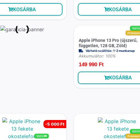
KOSÁRBA
KOSÁRBA
100%
Prémium
Apple iPhone 13 Pro (újszerű,
független, 128 GB, Zöld)
Várható szállítás: 1-2 munkanap
Akkumulátor: 100%
149 990
Ft
KOSÁRBA
-
5 000 Ft
100%
100%
Prémium