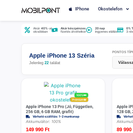
IPhone
Okostelefon
Akár
40%
-al
Akár készpénzes
20 nap
0% 
olcsóbban
fizetés átvételkor
ingyenes elállás
3 ré
PONTOS TÍP
Apple iPhone 13 Széria
Jelenleg
22
találat
100%
Prémium
Apple iPhone 13 Pro (Jó, Független,
Apple iP
256 GB, 6 GB RAM, grafit)
128 GB, 
Várható szállítás: 1-2 munkanap
Várhat
Akkumulátor: 100%
Akkumul
149 990
Ft
89 99