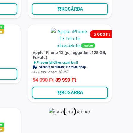
KOSÁRBA
-
5 000 Ft
100%
Apple iPhone 13 (jó, független, 128 GB,
Fekete)
Frissen feltöltve, csapj le rá!
Várható szállítás: 1-2 munkanap
Akkumulátor: 100%
94 990
Ft
89 990
Ft
KOSÁRBA