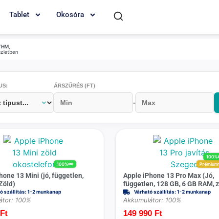
Tablet
Okosóra
THM
,
szletben
US:
ÁRSZŰRÉS (FT)
-
100%
100%
Prémium
hone 13 Mini (jó, független,
Apple iPhone 13 Pro Max (Jó,
Zöld)
független, 128 GB, 6 GB RAM, z
ó szállítás: 1-2 munkanap
Várható szállítás: 1-2 munkanap
átor: 100%
Akkumulátor: 100%
0
Ft
149 990
Ft