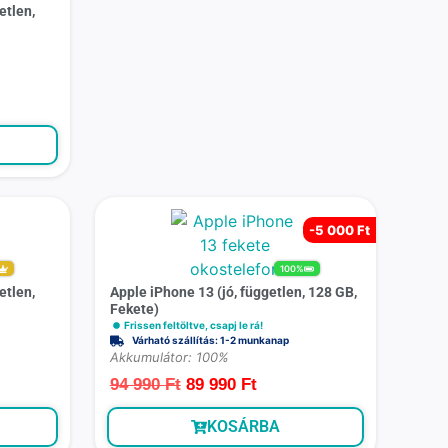
etlen,
-
5 000 Ft
100%
etlen,
Apple iPhone 13 (jó, független, 128 GB,
Fekete)
Frissen feltöltve, csapj le rá!
Várható szállítás: 1-2 munkanap
Akkumulátor: 100%
94 990
Ft
89 990
Ft
KOSÁRBA