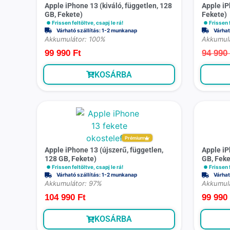
Apple iPhone 13 (kiváló, független, 128
Apple iP
GB, Fekete)
Fekete)
Frissen feltöltve, csapj le rá!
Frissen f
Várható szállítás: 1-2 munkanap
Várhat
Akkumulátor: 100%
Akkumul
99 990
Ft
94 99
KOSÁRBA
Prémium
Apple iPhone 13 (újszerű, független,
Apple iP
128 GB, Fekete)
GB, Feke
Frissen feltöltve, csapj le rá!
Frissen f
Várható szállítás: 1-2 munkanap
Várhat
Akkumulátor: 97%
Akkumul
104 990
Ft
99 99
KOSÁRBA