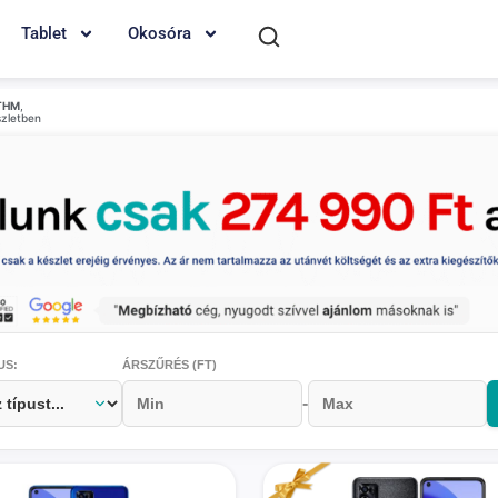
Tablet
Okosóra
THM
,
szletben
US:
ÁRSZŰRÉS (FT)
-