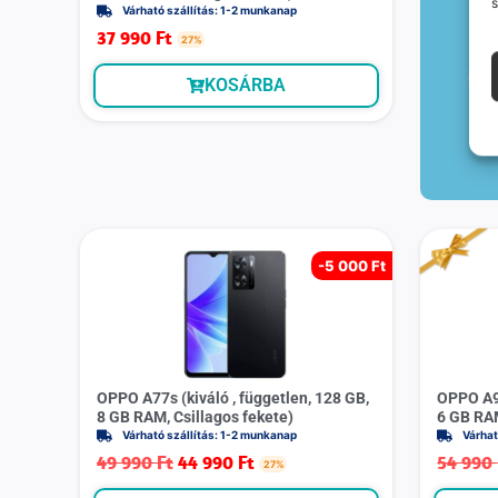
s
Várható szállítás: 1-2 munkanap
37 990
Ft
27%
KOSÁRBA
-
5 000 Ft
OPPO A77s (kiváló , független, 128 GB,
OPPO A96
8 GB RAM, Csillagos fekete)
6 GB RAM
Várható szállítás: 1-2 munkanap
Várhat
49 990
Ft
44 990
Ft
54 990
27%