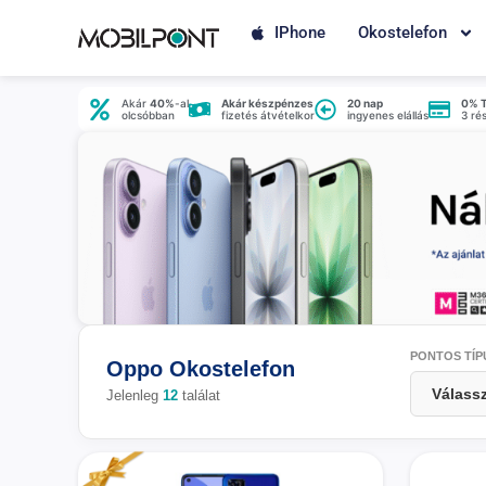
IPhone
Okostelefon
Akár
40%
-al
Akár készpénzes
20 nap
0% 
olcsóbban
fizetés átvételkor
ingyenes elállás
3 ré
PONTOS TÍP
Oppo Okostelefon
Jelenleg
12
találat