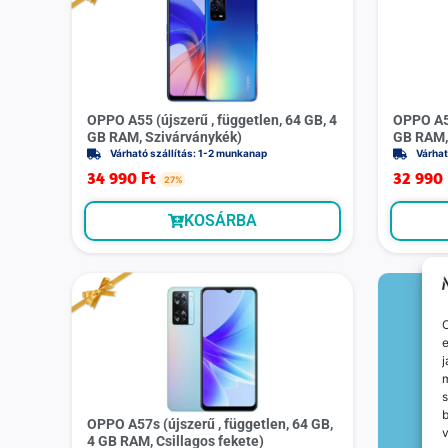
OPPO A55 (újszerű , független, 64 GB, 4
OPPO A55
GB RAM, Szivárványkék)
GB RAM,
Várható szállítás: 1-2 munkanap
Várhat
34 990
Ft
32 990
27%
KOSÁRBA
O
e
j
m
s
OPPO A57s (újszerű , független, 64 GB,
v
4 GB RAM, Csillagos fekete)