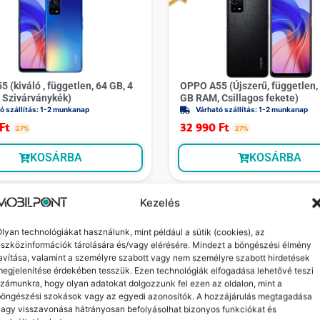
 (kiváló , független, 64 GB, 4
OPPO A55 (Újszerű, független, 
 Szivárványkék)
GB RAM, Csillagos fekete)
ó szállítás: 1-2 munkanap
Várható szállítás: 1-2 munkanap
Ft
32 990
Ft
27%
27%
KOSÁRBA
KOSÁRBA
Kezelés
lyan technológiákat használunk, mint például a sütik (cookies), az
szközinformációk tárolására és/vagy elérésére. Mindezt a böngészési élmény
avítása, valamint a személyre szabott vagy nem személyre szabott hirdetések
egjelenítése érdekében tesszük. Ezen technológiák elfogadása lehetővé teszi
zámunkra, hogy olyan adatokat dolgozzunk fel ezen az oldalon, mint a
böngészési szokások vagy az egyedi azonosítók. A hozzájárulás megtagadása
Oppo A77s (kiváló, független, 
agy visszavonása hátrányosan befolyásolhat bizonyos funkciókat és
GB RAM, Csillagos fekete)