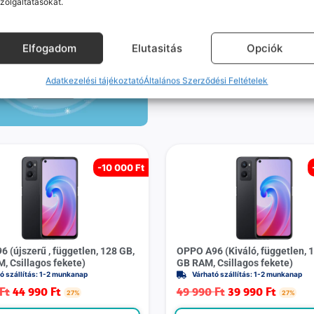
zolgáltatásokat.
Várható szállítás: 1-2 munkanap
39 990
Ft
36 990
Ft
27%
Elfogadom
Elutasitás
Opciók
KOSÁRBA
Adatkezelési tájékoztató
Általános Szerződési Feltételek
-
10 000 Ft
 (újszerű , független, 128 GB,
OPPO A96 (Kiváló, független, 1
, Csillagos fekete)
GB RAM, Csillagos fekete)
ó szállítás: 1-2 munkanap
Várható szállítás: 1-2 munkanap
Ft
44 990
Ft
49 990
Ft
39 990
Ft
27%
27%