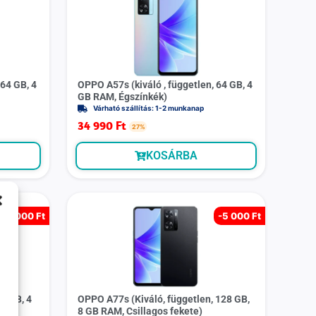
64 GB, 4
OPPO A57s (kiváló , független, 64 GB, 4
GB RAM, Égszínkék)
Várható szállítás: 1-2 munkanap
34 990
Ft
27%
KOSÁRBA
-
3 000 Ft
-
5 000 Ft
64 GB, 4
OPPO A77s (Kiváló, független, 128 GB,
8 GB RAM, Csillagos fekete)