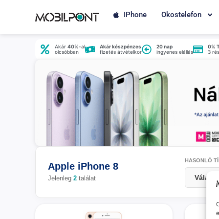
IPhone
Okostelefon
Akár
40%
-al
Akár készpénzes
20 nap
0% 
olcsóbban
fizetés átvételkor
ingyenes elállás
3 ré
HASONLÓ TÍ
Apple iPhone 8
Jelenleg
2
találat
O
e