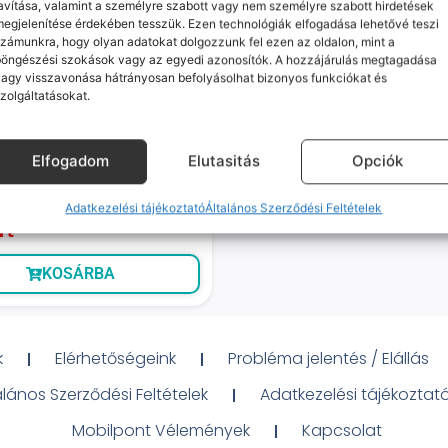
avítása, valamint a személyre szabott vagy nem személyre szabott hirdetések
egjelenítése érdekében tesszük. Ezen technológiák elfogadása lehetővé teszi
zámunkra, hogy olyan adatokat dolgozzunk fel ezen az oldalon, mint a
böngészési szokások vagy az egyedi azonosítók. A hozzájárulás megtagadása
agy visszavonása hátrányosan befolyásolhat bizonyos funkciókat és
zolgáltatásokat.
100%
hone 8 (kiváló, független,
ztroszürke)
eltöltve, csapj le rá!
Elfogadom
Elutasitás
Opciók
ó szállítás: 1-2 munkanap
tor: 100% Cserélt kijelző
D Touch).
Adatkezelési tájékoztató
Általános Szerződési Feltételek
Ft
KOSÁRBA
k
Elérhetőségeink
Probléma jelentés / Elállás
alános Szerződési Feltételek
Adatkezelési tájékoztat
Mobilpont Vélemények
Kapcsolat