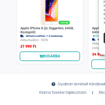
j
m
s
v
s
100%
Apple iPhone 8 (jó, független, 64GB,
Apple iP
Rozégold)
64GB, As
Várható szállítás: 1-2 munkanap
Frissen f
Akkumulátor: 100%
Várhat
Akkumulá
27 990
Ft
(nincs 3
34 990
KOSÁRBA
Gyakran Ismételt Kérdése
Klarna fizetési tájékoztató
Ált