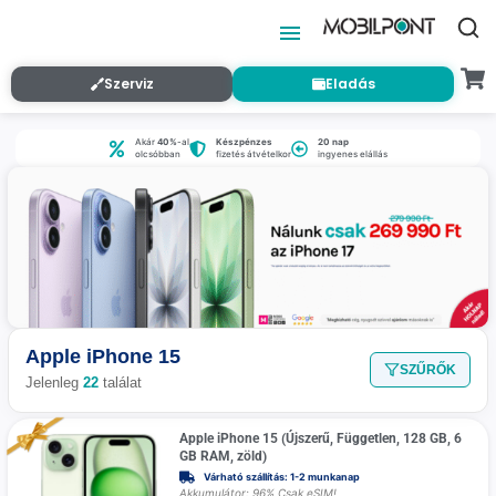
Szerviz
Eladás
Akár
40%
-al
Készpénzes
20 nap
olcsóbban
fizetés átvételkor
ingyenes elállás
Apple iPhone 15
SZŰRŐK
Jelenleg
22
találat
Apple iPhone 15 (Újszerű, Független, 128 GB, 6
GB RAM, zöld)
Várható szállítás: 1-2 munkanap
Akkumulátor: 96% Csak eSIM!