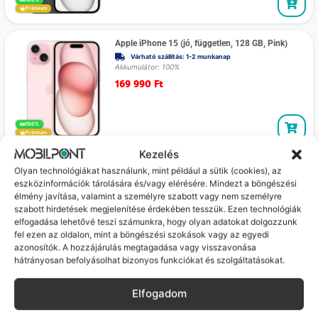
Prémium
Apple iPhone 15 (jó, független, 128 GB, Pink)
Várható szállítás: 1-2 munkanap
Akkumulátor: 100%
169 990
Ft
100%
Prémium
Kezelés
Apple iPhone 15 (kiváló, független, 128 GB,
Olyan technológiákat használunk, mint például a sütik (cookies), az
Fekete)
eszközinformációk tárolására és/vagy elérésére. Mindezt a böngészési
Várható szállítás: 1-2 munkanap
élmény javítása, valamint a személyre szabott vagy nem személyre
Akkumulátor: 100%
szabott hirdetések megjelenítése érdekében tesszük. Ezen technológiák
174 990
Ft
elfogadása lehetővé teszi számunkra, hogy olyan adatokat dolgozzunk
fel ezen az oldalon, mint a böngészési szokások vagy az egyedi
azonosítók. A hozzájárulás megtagadása vagy visszavonása
100%
Prémium
hátrányosan befolyásolhat bizonyos funkciókat és szolgáltatásokat.
Apple iPhone 15 (kiváló, független, 128 GB,
Elfogadom
Fekete)
Várható szállítás: 1-2 munkanap