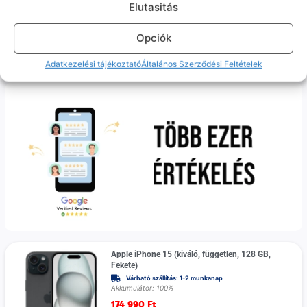
Elutasitás
Akkumulátor: 100%
174 990
Ft
Opciók
100%
Prémium
Adatkezelési tájékoztató
Általános Szerződési Feltételek
Apple iPhone 15 (kiváló, független, 128 GB,
Fekete)
Várható szállítás: 1-2 munkanap
Akkumulátor: 100%
174 990
Ft