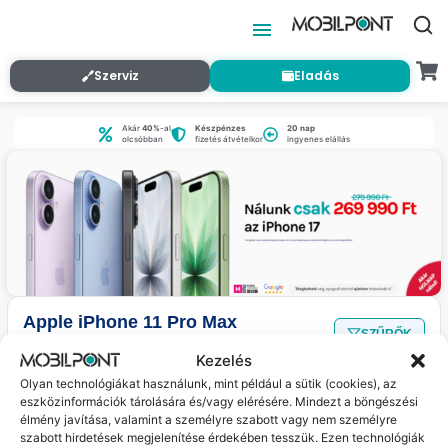
Szerviz
Eladás
Akár
40%
-al
Készpénzes
20 nap
olcsóbban
fizetés átvételkor
ingyenes elállás
Apple iPhone 11 Pro Max
SZŰRŐK
Nincs találat
a megadott szűrőkkel.
Kezelés
Olyan technológiákat használunk, mint például a sütik (cookies), az
eszközinformációk tárolására és/vagy elérésére. Mindezt a böngészési
Jelenleg nincs ilyen termékünk :(
élmény javítása, valamint a személyre szabott vagy nem személyre
szabott hirdetések megjelenítése érdekében tesszük. Ezen technológiák