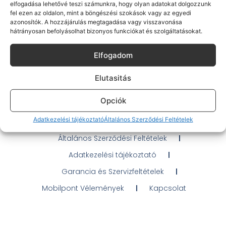
elfogadása lehetővé teszi számunkra, hogy olyan adatokat dolgozzunk
fel ezen az oldalon, mint a böngészési szokások vagy az egyedi
azonosítók. A hozzájárulás megtagadása vagy visszavonása
hátrányosan befolyásolhat bizonyos funkciókat és szolgáltatásokat.
Gyakran Ismételt Kérdések
Elfogadom
Elérhetőségeink
Elutasitás
Probléma jelentés / Elállás
Opciók
OTP Áruhitel Tájékoztató
Adatkezelési tájékoztató
Általános Szerződési Feltételek
Klarna fizetési tájékoztató
Általános Szerződési Feltételek
Adatkezelési tájékoztató
Garancia és Szervizfeltételek
Mobilpont Vélemények
Kapcsolat