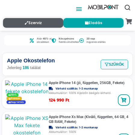
Szerviz
Eladás
Akár
40%
-al
Készpénzes
20 nap
olcsóbban
fizetés átvételkor
ingyenes elállás
Apple Okostelefon
SZŰRŐK
Jelenleg
186
találat
Apple iPhone 14 (jó, független, 256GB, Fekete)
Várható szállítás: 1-2 munkanap
Akkumulátor: 100% Kijelzőn beégés látható.
100%
124 990
Ft
Prémium
Nagy tárhely
Apple iPhone Xs Max (Kiváló, független, 64 GB, 4
GB RAM, Fekete)
Várható szállítás: 1-2 munkanap
Akkumulátor: 100%