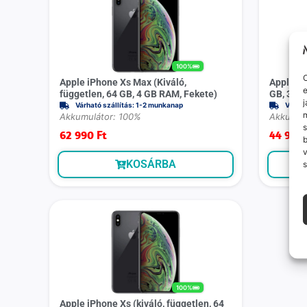
100%
O
Apple iPhone Xs Max (Kiváló,
Apple iP
e
független, 64 GB, 4 GB RAM, Fekete)
GB, 3 GB
j
Várható szállítás: 1-2 munkanap
Várhat
m
Akkumulátor: 100%
Akkumul
s
62 990
Ft
44 990
v
KOSÁRBA
s
100%
Apple iPhone Xs (kiváló, független, 64