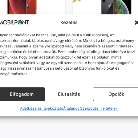
Kezelés
100%
100%
lyan technológiákat használunk, mint például a sütik (cookies), az
hone XR (kiváló, független, 64
Apple iPhone XS (újszerű, függ
szközinformációk tárolására és/vagy elérésére. Mindezt a böngészési élmény
 RAM, Piros)
GB, 4 GB RAM, Asztroszürke)
avítása, valamint a személyre szabott vagy nem személyre szabott hirdetések
ó szállítás: 1-2 munkanap
Várható szállítás: 1-2 munkanap
egjelenítése érdekében tesszük. Ezen technológiák elfogadása lehetővé teszi
átor: 100%
Akkumulátor: 100%
zámunkra, hogy olyan adatokat dolgozzunk fel ezen az oldalon, mint a
Ft
59 990
Ft
böngészési szokások vagy az egyedi azonosítók. A hozzájárulás megtagadása
agy visszavonása hátrányosan befolyásolhat bizonyos funkciókat és
KOSÁRBA
KOSÁRBA
zolgáltatásokat.
Elfogadom
Elutasitás
Opciók
Adatkezelési tájékoztató
Általános Szerződési Feltételek