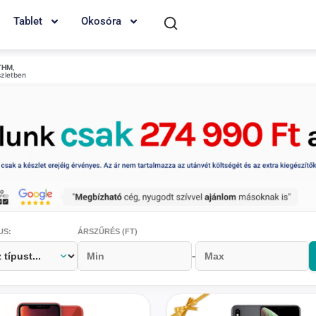
Tablet
Okosóra
THM
,
szletben
US:
ÁRSZŰRÉS (FT)
-