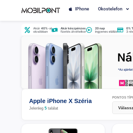
IPhone
Okostelefon
Akár
40%
-al
Akár készpénzes
20 nap
0% 
olcsóbban
fizetés átvételkor
ingyenes elállás
3 ré
PONTOS TÍP
Apple iPhone X Széria
Jelenleg
5
találat