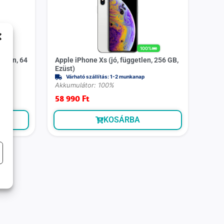
100%
etlen, 64
Apple iPhone Xs (jó, független, 256 GB,
Ezüst)
Várható szállítás: 1-2 munkanap
Akkumulátor: 100%
58 990
Ft
KOSÁRBA