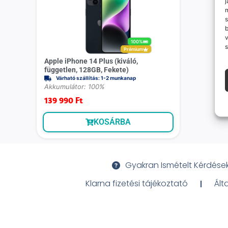
j
m
s
v
100%
s
Prémium
Apple iPhone 14 Plus (kiváló,
független, 128GB, Fekete)
Várható szállítás: 1-2 munkanap
Akkumulátor: 100%
139 990
Ft
KOSÁRBA
Gyakran Ismételt Kérdése
Klarna fizetési tájékoztató
Ált