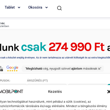
Tablet
Okosóra
THM
,
szletben
PUSOK:
ÁRSZŰRÉS (FT)
-
Kezelés
lyan technológiákat használunk, mint például a sütik (cookies), az
szközinformációk tárolására és/vagy elérésére. Mindezt a böngészési élmény