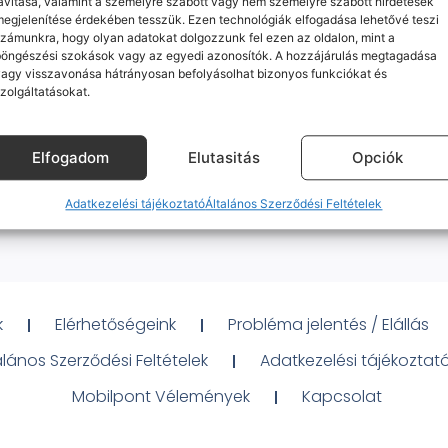
avítása, valamint a személyre szabott vagy nem személyre szabott hirdetések
egjelenítése érdekében tesszük. Ezen technológiák elfogadása lehetővé teszi
zámunkra, hogy olyan adatokat dolgozzunk fel ezen az oldalon, mint a
böngészési szokások vagy az egyedi azonosítók. A hozzájárulás megtagadása
agy visszavonása hátrányosan befolyásolhat bizonyos funkciókat és
zolgáltatásokat.
Elfogadom
Elutasitás
Opciók
Adatkezelési tájékoztató
Általános Szerződési Feltételek
k
Elérhetőségeink
Probléma jelentés / Elállás
alános Szerződési Feltételek
Adatkezelési tájékoztat
Mobilpont Vélemények
Kapcsolat