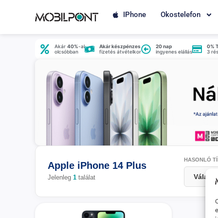
IPhone
Okostelefon
Akár
40%
-al
Akár készpénzes
20 nap
0% 
olcsóbban
fizetés átvételkor
ingyenes elállás
3 ré
HASONLÓ TÍ
Apple iPhone 14 Plus
Jelenleg
1
találat
O
e