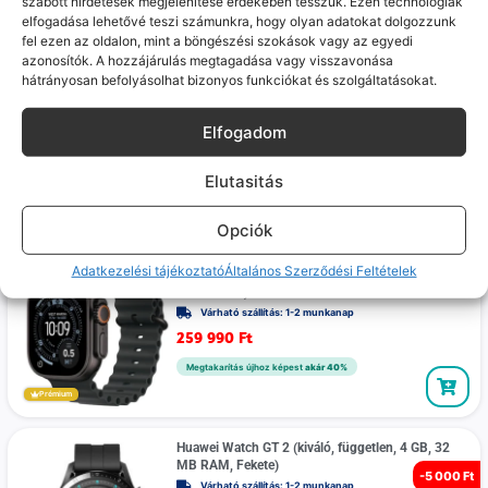
szabott hirdetések megjelenítése érdekében tesszük. Ezen technológiák
Prémium
elfogadása lehetővé teszi számunkra, hogy olyan adatokat dolgozzunk
fel ezen az oldalon, mint a böngészési szokások vagy az egyedi
azonosítók. A hozzájárulás megtagadása vagy visszavonása
Apple Watch Ultra 3. generáció 49mm GPS +
hátrányosan befolyásolhat bizonyos funkciókat és szolgáltatásokat.
Cellular (Újszerű, független, 64 GB, 2 GB RAM,
Fekete titán)
Várható szállítás: 1-2 munkanap
Elfogadom
259 990
Ft
Elutasitás
Megtakarítás újhoz képest
akár 40%
Prémium
Opciók
Apple Watch Ultra 3. generáció 49mm GPS +
Adatkezelési tájékoztató
Általános Szerződési Feltételek
Cellular (Újszerű, független, 64 GB, 2 GB RAM,
Fekete titán)
Várható szállítás: 1-2 munkanap
259 990
Ft
Megtakarítás újhoz képest
akár 40%
Prémium
Huawei Watch GT 2 (kiváló, független, 4 GB, 32
MB RAM, Fekete)
-
5 000 Ft
Várható szállítás: 1-2 munkanap