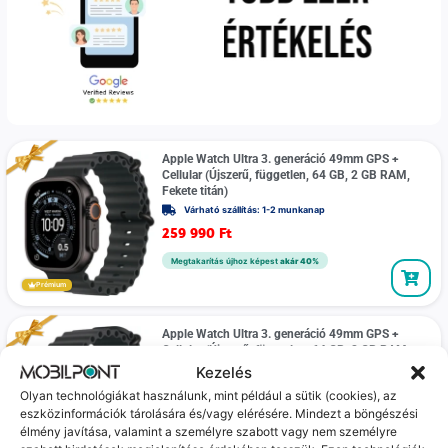
Apple Watch Ultra 3. generáció 49mm GPS +
Cellular (Újszerű, független, 64 GB, 2 GB RAM,
Fekete titán)
Várható szállítás: 1-2 munkanap
259 990
Ft
Megtakarítás újhoz képest
akár 40%
Prémium
Apple Watch Ultra 3. generáció 49mm GPS +
Cellular (Újszerű, független, 64 GB, 2 GB RAM,
Fekete titán)
Kezelés
Várható szállítás: 1-2 munkanap
Olyan technológiákat használunk, mint például a sütik (cookies), az
259 990
Ft
eszközinformációk tárolására és/vagy elérésére. Mindezt a böngészési
élmény javítása, valamint a személyre szabott vagy nem személyre
Megtakarítás újhoz képest
akár 40%