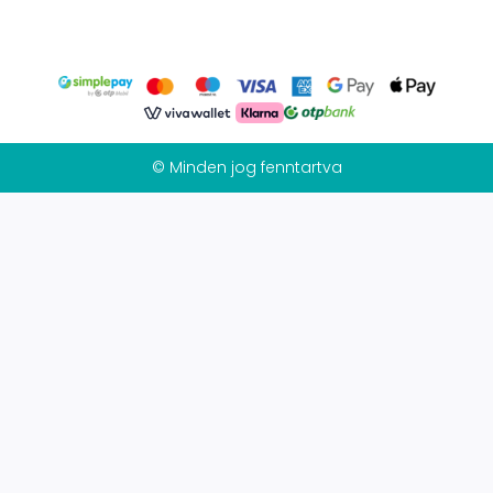
© Minden jog fenntartva