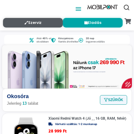
Szerviz
Eladás
Akár
40%
-al
Készpénzes
20 nap
olcsóbban
fizetés átvételkor
ingyenes elállás
Okosóra
SZŰRŐK
Jelenleg
13
találat
Xiaomi Redmi Watch 4 (Jó , , 16 GB, RAM, fehér)
Várható szállítás: 1-2 munkanap
28 999
Ft