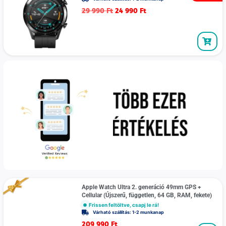
29 990
Ft
24 990
Ft
Apple Watch Ultra 2. generáció 49mm GPS +
Cellular (Újszerű, független, 64 GB, RAM, fekete)
Frissen feltöltve, csapj le rá!
Várható szállítás: 1-2 munkanap
209 990
Ft