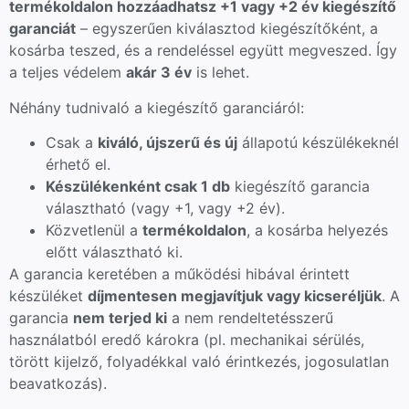
termékoldalon hozzáadhatsz +1 vagy +2 év kiegészítő
garanciát
– egyszerűen kiválasztod kiegészítőként, a
kosárba teszed, és a rendeléssel együtt megveszed. Így
a teljes védelem
akár 3 év
is lehet.
Néhány tudnivaló a kiegészítő garanciáról:
Csak a
kiváló, újszerű és új
állapotú készülékeknél
érhető el.
Készülékenként csak 1 db
kiegészítő garancia
választható (vagy +1, vagy +2 év).
Közvetlenül a
termékoldalon
, a kosárba helyezés
előtt választható ki.
A garancia keretében a működési hibával érintett
készüléket
díjmentesen megjavítjuk vagy kicseréljük
. A
garancia
nem terjed ki
a nem rendeltetésszerű
használatból eredő károkra (pl. mechanikai sérülés,
törött kijelző, folyadékkal való érintkezés, jogosulatlan
beavatkozás).