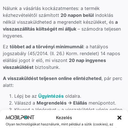
Nálunk a vásárlás kockázatmentes: a termék
kézhezvételétől számított
20 napon belül
indoklás
nélkül visszaküldheted a megrendelt készüléket, és
a
visszaszállítás költségét mi álljuk
– számodra teljesen
ingyenes.
Ez
többet ad a törvényi minimumnál
: a hatályos
jogszabály (45/2014. (II. 26.) Korm. rendelet) 14 napos
elállási jogot ír elő, mi viszont
20 nap ingyenes
visszaküldést
biztosítunk.
A visszaküldést teljesen online elintézheted
, pár perc
alatt:
Lépj be az
Ügyintézés
oldalra.
Válaszd a
Megrendelés → Elállás
menüpontot.
Kövesd a lépéseket – a visszaküldést végig online
intézheted, papírmunka nélkül.
Kezelés
A készülék vételárát a visszaérkezést követően,
Olyan technológiákat használunk, mint például a sütik (cookies), az