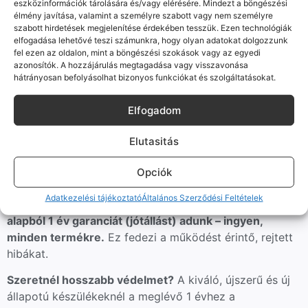
eszközinformációk tárolására és/vagy elérésére. Mindezt a böngészési
legkésőbb 14 napon belül
visszautaljuk ugyanazon a
élmény javítása, valamint a személyre szabott vagy nem személyre
módon, ahogy fizettél.
szabott hirdetések megjelenítése érdekében tesszük. Ezen technológiák
elfogadása lehetővé teszi számunkra, hogy olyan adatokat dolgozzunk
Jó, ha tudod:
a 20 napos időszak alatt a készüléket
fel ezen az oldalon, mint a böngészési szokások vagy az egyedi
nyugodtan kipróbálhatod, ahogy egy üzletben is
azonosítók. A hozzájárulás megtagadása vagy visszavonása
hátrányosan befolyásolhat bizonyos funkciókat és szolgáltatásokat.
tennéd. A rendeltetésszerűt meghaladó használatból
eredő esetleges értékcsökkenést azonban
Elfogadom
érvényesíthetjük.
Elutasitás
Garancia – 1 év ingyen, igény
szerint akár 3 év
Opciók
Adatkezelési tájékoztató
Általános Szerződési Feltételek
Minden nálunk vásárolt használt és felújított készülékre
alapból 1 év garanciát (jótállást) adunk – ingyen,
minden termékre.
Ez fedezi a működést érintő, rejtett
hibákat.
Szeretnél hosszabb védelmet?
A kiváló, újszerű és új
állapotú készülékeknél a meglévő 1 évhez a