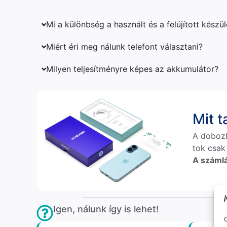
Mi a különbség a használt és a felújított készü
Miért éri meg nálunk telefont választani?
Milyen teljesítményre képes az akkumulátor?
Mit 
A doboz
tok csak
A számlá
Igen, nálunk így is lehet!
O