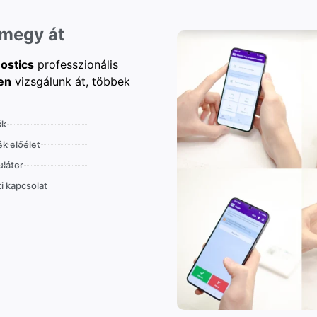
 megy át
ostics
professzionális
en
vizsgálunk át, többek
ák
k előélet
látor
i kapcsolat