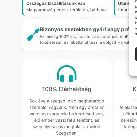
e
Országos kiszállításunk van
Utánvét 
j
Magyarország egész területén, bárhova
futárnál
m
s
v
Bizonyos esetekben gyári vagy prémiu
s
Ez mindig 100%-os, tesztelt állapotot jelent. iPho
tökéletesen és hibátlanul teszi a dolgát! Ha valah
100% Elérhetőség
K
Sok éve a szegedi piac meghatározó
Hi
szereplői vagyunk. Nem egy arctalan
felelőssé
webshop vagyunk: ha kérdésed van,
előfor
élő ember veszi fel a telefont, és
keresün
személyesen is megtalálsz minket
kollég
Szegeden.