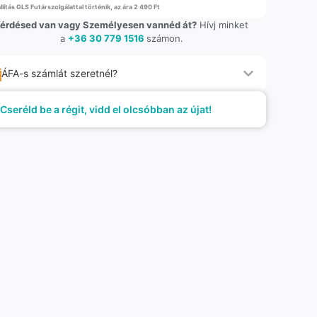
llítás GLS Futárszolgálattal történik, az ára 2 490 Ft
érdésed van vagy Személyesen vannéd át?
Hívj minket
a
+36 30 779 1516
számon.
ÁFA-s számlát szeretnél?
Cseréld be a régit, vidd el olcsóbban az újat!