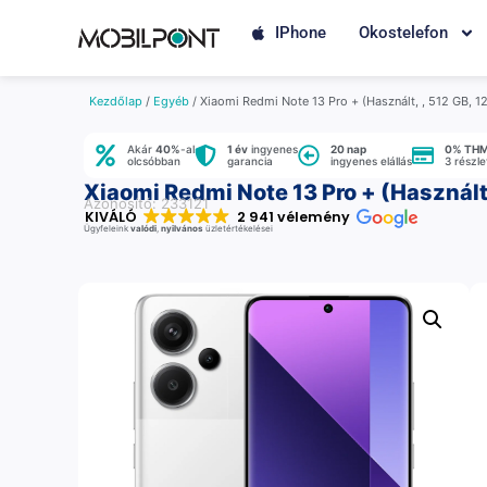
IPhone
Okostelefon
Kezdőlap
/
Egyéb
/ Xiaomi Redmi Note 13 Pro + (Használt, , 512 GB, 
Akár
40%
-al
1 év
ingyenes
20 nap
0% TH
olcsóbban
garancia
ingyenes elállás
3 részl
Xiaomi Redmi Note 13 Pro + (Használt
Azonosító: 233121
KIVÁLÓ
2 941 vélemény
Ügyfeleink
valódi
,
nyilvános
üzletértékelései