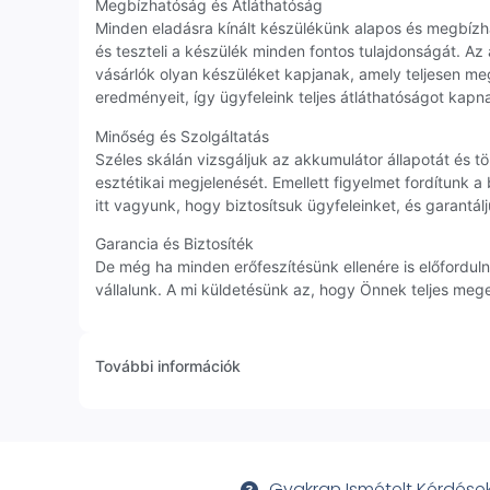
Megbízhatóság és Átláthatóság
Minden eladásra kínált készülékünk alapos és megbíz
és teszteli a készülék minden fontos tulajdonságát. Az
vásárlók olyan készüléket kapjanak, amely teljesen me
eredményeit, így ügyfeleink teljes átláthatóságot kapn
Minőség és Szolgáltatás
Széles skálán vizsgáljuk az akkumulátor állapotát és 
esztétikai megjelenését. Emellett figyelmet fordítunk 
itt vagyunk, hogy biztosítsuk ügyfeleinket, és garan
Garancia és Biztosíték
De még ha minden erőfeszítésünk ellenére is előfordu
vállalunk. A mi küldetésünk az, hogy Önnek teljes meg
További információk
Gyakran Ismételt Kérdése