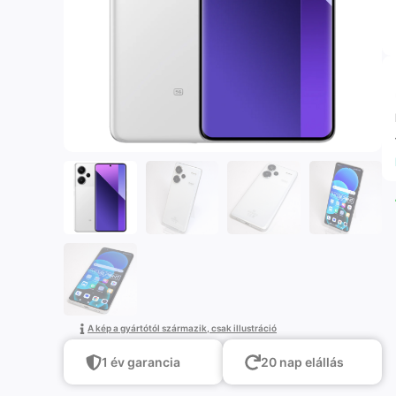
A kép a gyártótól származik, csak illustráció
1 év garancia
20 nap elállás