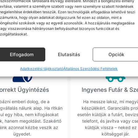
szközinformációk tárolására és/vagy elérésére. Mindezt a böngészési élmény
akár készpénzben
a GLS
Személyes átvételi lehetőség
M
avítása, valamint a személyre szabott vagy nem személyre szabott hirdetések
, amikor megérkezik a csomagod
Szegedi üzletünkben is akár az
egjelenítése érdekében tesszük. Ezen technológiák elfogadása lehetővé teszi
zámunkra, hogy olyan adatokat dolgozzunk fel ezen az oldalon, mint a
böngészési szokások vagy az egyedi azonosítók. A hozzájárulás megtagadása
agy visszavonása hátrányosan befolyásolhat bizonyos funkciókat és
m minőségű alkatrészekre (pl. új akkumulátorra vagy k
zolgáltatásokat.
ne-oknál előfordulhat az "Ismeretlen alkatrész" jelzés, de ne aggódj, ez
ol (pl. Samsung S-széria) a gyárinál rosszabb minőségű az alkatrész, azt
Elfogadom
Elutasitás
Opciók
Adatkezelési tájékoztató
Általános Szerződési Feltételek
orrekt Ügyintézés
Ingyenes Futár & Sz
bázni emberi dolog, de a
Ha messze laksz, mi megy
gvállalás nálunk alap. Ha ritkán
készülékért. Garanciális pr
dul egy hiba, nem kifogásokat
esetén küldjük a futárt, beviz
k, hanem megoldást. Szakértő
telefont, és javítva vagy cs
áink azonnal kézbe veszik az
küldjük vissza – neked ez 
ügyedet.
költséggel jár.