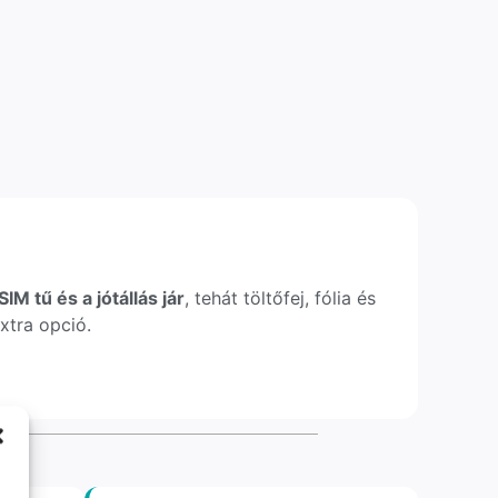
IM tű és a jótállás jár
, tehát töltőfej, fólia és
xtra opció.