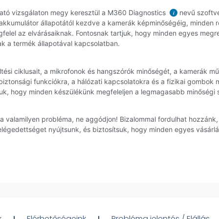
ható vizsgálaton megy keresztül a M360 Diagnostics
nevű szoftve
i
 akkumulátor állapotától kezdve a kamerák képminőségéig, minden rés
gfelel az elvárásaiknak. Fontosnak tartjuk, hogy minden egyes megr
ak a termék állapotával kapcsolatban.
töltési ciklusait, a mikrofonok és hangszórók minőségét, a kamerák 
a biztonsági funkciókra, a hálózati kapcsolatokra és a fizikai gombok
táljuk, hogy minden készülékünk megfeleljen a legmagasabb minőség
lna valamilyen probléma, ne aggódjon! Bizalommal fordulhat hozzánk
elégedettséget nyújtsunk, és biztosítsuk, hogy minden egyes vásárl
k
Elérhetőségeink
Probléma jelentés / Elállás