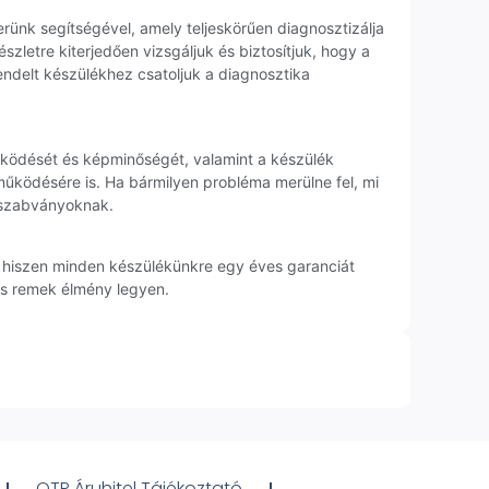
rünk segítségével, amely teljeskörűen diagnosztizálja
zletre kiterjedően vizsgáljuk és biztosítjuk, hogy a
endelt készülékhez csatoljuk a diagnosztika
működését és képminőségét, valamint a készülék
 működésére is. Ha bármilyen probléma merülne fel, mi
i szabványoknak.
, hiszen minden készülékünkre egy éves garanciát
ás remek élmény legyen.
OTP Áruhitel Tájékoztató