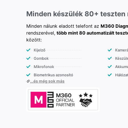
Minden készülék 80+ teszten
Minden nálunk eladott telefont az
M360 Diagn
rendszerével,
több mint 80 automatizált teszt
között:
Kijelző
Kamer
Gombok
Készülé
Mikrofonok
Akkumu
Biometrikus azonosító
Hálózat
...és még sok más