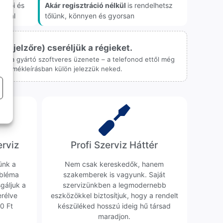
akói és
Akár regisztráció nélkül
is rendelhetsz
onnal
tőlünk, könnyen és gyorsan
ijelzőre) cseréljük a régieket.
 csak a gyártó szoftveres üzenete – a telefonod ettől még
 a termékleírásban külön jelezzük neked.
erviz
Profi Szerviz Háttér
ünk a
Nem csak kereskedők, hanem
obléma
szakemberek is vagyunk. Saját
sgáljuk a
szervizünkben a legmodernebb
erélve
eszközökkel biztosítjuk, hogy a rendelt
0 Ft
készüléked hosszú ideig hű társad
maradjon.