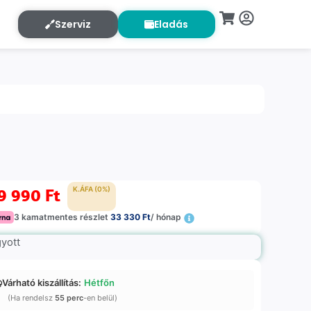
Szerviz
Eladás
9 990
Ft
K.ÁFA (0%)
3 kamatmentes részlet
33 330 Ft
/ hónap
gyott
Várható kiszállítás:
Hétfőn
(Ha rendelsz
55 perc
-en belül)