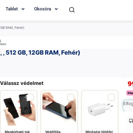
Tablet
Okosóra
12GB RAM, Fehér)
M
,
etben
, , 512 GB, 12GB RAM, Fehér)
9
Válassz védelmet
Elfo
Megbízható tok
Védőfólia,
Minőségi töltőfej