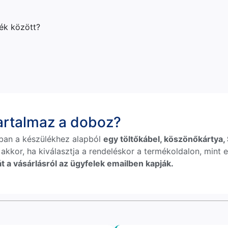
lék között?
tartalmaz a doboz?
ban a készülékhez alapból
egy töltőkábel, köszönőkártya, S
 akkor, ha kiválasztja a rendeléskor a termékoldalon, mint e
t a vásárlásról az ügyfelek emailben kapják.