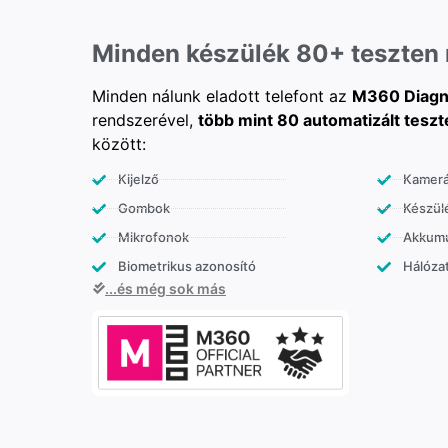
Minden készülék 80+ teszten
Minden nálunk eladott telefont az
M360 Diagn
rendszerével,
több mint 80 automatizált teszt
között:
Kijelző
Kamer
Gombok
Készülé
Mikrofonok
Akkumu
Biometrikus azonosító
Hálózat
...és még sok más