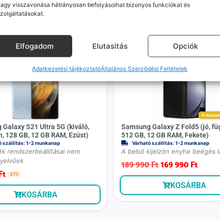
agy visszavonása hátrányosan befolyásolhat bizonyos funkciókat és
zolgáltatásokat.
Mások ezeket is megnézték
Elfogadom
Elutasitás
Opciók
Adatkezelési tájékoztató
Általános Szerződési Feltételek
Prémiu
Galaxy S21 Ultra 5G (kiváló,
Samsung Galaxy Z Fold5 (jó, fü
n, 128 GB, 12 GB RAM, Ezüst)
512 GB, 12 GB RAM, Fekete)
ó szállítás: 1-2 munkanap
Várható szállítás: 1-2 munkanap
ék rendszerbeállításai nem
A belső kijelzön enyhe beégés l
yelvűek
189 990
Ft
169 990
Ft
Ft
27%
KOSÁRBA
KOSÁRBA