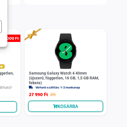
-
20 000 Ft
m
ggetlen,
Samsung Galaxy Watch 4 40mm
(újszerű, független, 16 GB, 1,5 GB RAM,
fekete)
átható!
Várható szállítás: 1-2 munkanap
27 990
Ft
27%
KOSÁRBA