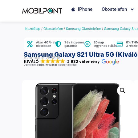
IPhone
Okostelefon
Kezdőlap
/
Okostelefon
/
Samsung Okostelefon
/
Samsung Galaxy S sz
Akár
40%
-al
1 év
ingyenes
20 nap
0% TH
olcsóbban
garancia
ingyenes elállás
3 részl
Samsung Galaxy S21 Ultra 5G (Kiváló,
Azonosító: 298808
KIVÁLÓ
2 932 vélemény
Ügyfeleink
valódi
,
nyilvános
üzletértékelései