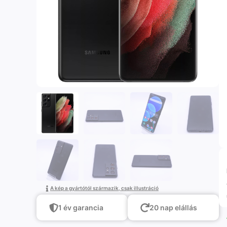
A kép a gyártótól származik, csak illustráció
1 év garancia
20 nap elállás