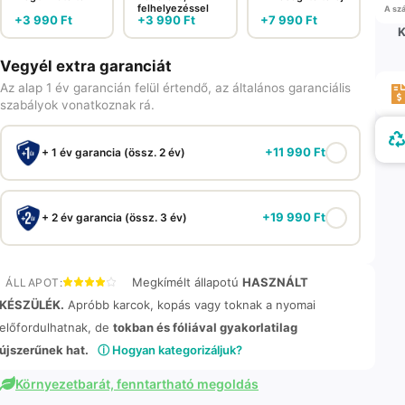
felhelyezéssel
A szá
+
3 990
Ft
+
3 990
Ft
+
7 990
Ft
K
Vegyél extra garanciát
Az alap 1 év garancián felül értendő, az általános garanciális
szabályok vonatkoznak rá.
+
11 990
Ft
+ 1 év garancia (össz. 2 év)
+
19 990
Ft
+ 2 év garancia (össz. 3 év)
Megkímélt állapotú
HASZNÁLT
ÁLLAPOT:
KÉSZÜLÉK.
Apróbb karcok, kopás vagy toknak a nyomai
előfordulhatnak, de
tokban és fóliával gyakorlatilag
újszerűnek hat.
ⓘ Hogyan kategorizáljuk?
Környezetbarát, fenntartható megoldás