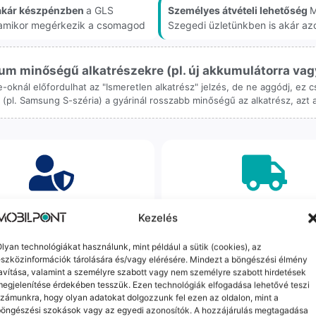
akár készpénzben
a GLS
Személyes átvételi lehetőség
M
, amikor megérkezik a csomagod
Szegedi üzletünkben is akár az
m minőségű alkatrészekre (pl. új akkumulátorra vagy k
ne-oknál előfordulhat az "Ismeretlen alkatrész" jelzés, de ne aggódj, ez
ol (pl. Samsung S-széria) a gyárinál rosszabb minőségű az alkatrész, azt
orrekt Ügyintézés
Ingyenes Futár & Sz
Kezelés
bázni emberi dolog, de a
Ha messze laksz, mi megy
lyan technológiákat használunk, mint például a sütik (cookies), az
gvállalás nálunk alap. Ha ritkán
készülékért. Garanciális pr
szközinformációk tárolására és/vagy elérésére. Mindezt a böngészési élmény
dul egy hiba, nem kifogásokat
esetén küldjük a futárt, beviz
avítása, valamint a személyre szabott vagy nem személyre szabott hirdetések
k, hanem megoldást. Szakértő
telefont, és javítva vagy cs
egjelenítése érdekében tesszük. Ezen technológiák elfogadása lehetővé teszi
áink azonnal kézbe veszik az
küldjük vissza – neked ez 
zámunkra, hogy olyan adatokat dolgozzunk fel ezen az oldalon, mint a
ügyedet.
költséggel jár.
böngészési szokások vagy az egyedi azonosítók. A hozzájárulás megtagadása