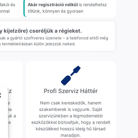
akói és
Akár regisztráció nélkül
is rendelhetsz
onnal
tőlünk, könnyen és gyorsan
ijelzőre) cseréljük a régieket.
 csak a gyártó szoftveres üzenete – a telefonod ettől még
 a termékleírásban külön jelezzük neked.
erviz
Profi Szerviz Háttér
ünk a
Nem csak kereskedők, hanem
obléma
szakemberek is vagyunk. Saját
sgáljuk a
szervizünkben a legmodernebb
erélve
eszközökkel biztosítjuk, hogy a rendelt
0 Ft
készüléked hosszú ideig hű társad
maradjon.