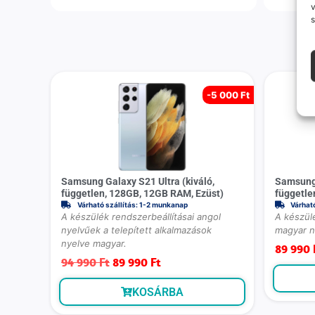
v
s
-
5 000 Ft
Samsung Galaxy S21 Ultra (kiváló,
Samsung 
független, 128GB, 12GB RAM, Ezüst)
függetle
Várható szállítás: 1-2 munkanap
Várhat
A készülék rendszerbeállításai angol
A készül
nyelvűek a telepített alkalmazások
magyar n
nyelve magyar.
89 990
94 990
Ft
89 990
Ft
KOSÁRBA