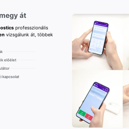
 megy át
ostics
professzionális
en
vizsgálunk át, többek
ák
k előélet
látor
i kapcsolat