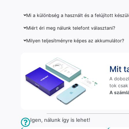
Mi a különbség a használt és a felújított készü
Miért éri meg nálunk telefont választani?
Milyen teljesítményre képes az akkumulátor?
Mit 
A doboz
tok csak
A számlá
Igen, nálunk így is lehet!