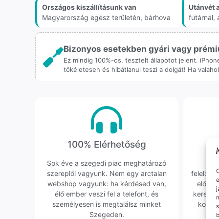
Országos kiszállításunk van
Utánvét 
Magyarország egész területén, bárhova
futárnál
Bizonyos esetekben gyári vagy prémiu
Ez mindig 100%-os, tesztelt állapotot jelent. iPho
tökéletesen és hibátlanul teszi a dolgát! Ha valah
100% Elérhetőség
K
Sok éve a szegedi piac meghatározó
Hi
O
szereplői vagyunk. Nem egy arctalan
felelőssé
e
webshop vagyunk: ha kérdésed van,
előfor
j
élő ember veszi fel a telefont, és
keresün
m
személyesen is megtalálsz minket
kollég
s
Szegeden.