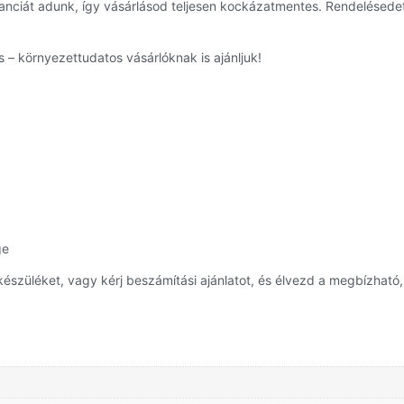
ranciát adunk, így vásárlásod teljesen kockázatmentes. Rendelésed
 – környezettudatos vásárlóknak is ajánljuk!
ge
züléket, vagy kérj beszámítási ajánlatot, és élvezd a megbízható,