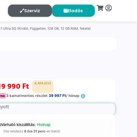
Szerviz
Eladás
 Ultra 5G (Kiváló, Független, 128 GB, 12 GB RAM, fekete)
19 990
Ft
K.ÁFA (0%)
3 kamatmentes részlet
39 997 Ft
/ hónap
gyott
Várható kiszállítás:
Holnap
(Ha rendelsz
6 óra 31 perc
-en belül)