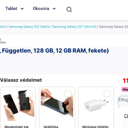
Tablet
Okosóra
éria
/
Samsung Galaxy S21 Széria
/
Samsung Galaxy S21 Ultra 5G
/ Samsung Galaxy S21
M
,
etben
 Független, 128 GB, 12 GB RAM, fekete)
1
Válassz védelmet
Elfo
Megbízható tok
Védőfólia,
Minőségi töltőfej