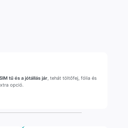
IM tű és a jótállás jár
, tehát töltőfej, fólia és
xtra opció.