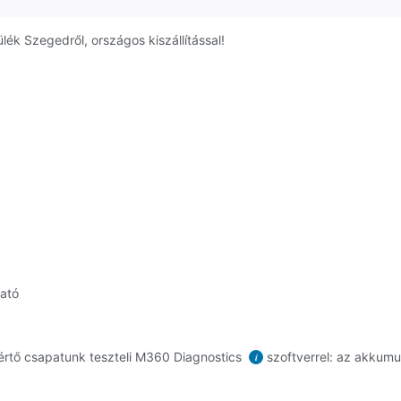
ék Szegedről, országos kiszállítással!
ható
rtő csapatunk teszteli M360 Diagnostics
szoftverrel: az akkumul
i