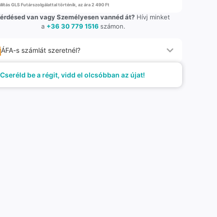
llítás GLS Futárszolgálattal történik, az ára 2 490 Ft
érdésed van vagy Személyesen vannéd át?
Hívj minket
a
+36 30 779 1516
számon.
ÁFA-s számlát szeretnél?
Cseréld be a régit, vidd el olcsóbban az újat!