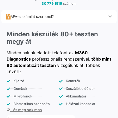
30 779 1516
számon.
ÁFA-s számlát szeretnél?
Minden készülék 80+ teszten
megy át
Minden nálunk eladott telefont az
M360
Diagnostics
professzionális rendszerével,
több mint
80 automatizált teszten
vizsgálunk át, többek
között:
Kijelző
Kamerák
Gombok
Készülék előélet
Mikrofonok
Akkumulátor
Biometrikus azonosító
Hálózati kapcsolat
...és még sok más