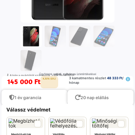
Ügyfeleink
valódi
,
nyilvános
üzletértékelései
A kép a gyártótól származik, csak illustráció
3 kamatmentes részlet
48 333 Ft
/
145 000
Ft
K.ÁFA (0%)
hónap
1 év garancia
20 nap elállás
Válassz védelmet
Megbízható tok
Védőfólia,
Minőségi töltőfej