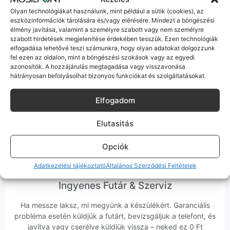
Olyan technológiákat használunk, mint például a sütik (cookies), az
eszközinformációk tárolására és/vagy elérésére. Mindezt a böngészési
élmény javítása, valamint a személyre szabott vagy nem személyre
szabott hirdetések megjelenítése érdekében tesszük. Ezen technológiák
elfogadása lehetővé teszi számunkra, hogy olyan adatokat dolgozzunk
fel ezen az oldalon, mint a böngészési szokások vagy az egyedi
Korrekt Ügyintézés
azonosítók. A hozzájárulás megtagadása vagy visszavonása
hátrányosan befolyásolhat bizonyos funkciókat és szolgáltatásokat.
Hibázni emberi dolog, de a felelősségvállalás nálunk alap.
Ha ritkán előfordul egy hiba, nem kifogásokat keresünk,
Elfogadom
hanem megoldást. Szakértő kollégáink azonnal kézbe
veszik az ügyedet.
Elutasitás
Opciók
Adatkezelési tájékoztató
Általános Szerződési Feltételek
Ingyenes Futár & Szerviz
Ha messze laksz, mi megyünk a készülékért. Garanciális
probléma esetén küldjük a futárt, bevizsgáljuk a telefont, és
javítva vagy cserélve küldjük vissza – neked ez 0 Ft