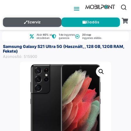
Szerviz
Eladás
Akár
40%
-al
1 év
ingyenes
20 nap
olcsóbban
garancia
ingyenes elállás
Samsung Galaxy S21 Ultra 5G (Használt, , 128 GB, 12GB RAM,
Fekete)
Azonosító: 515900