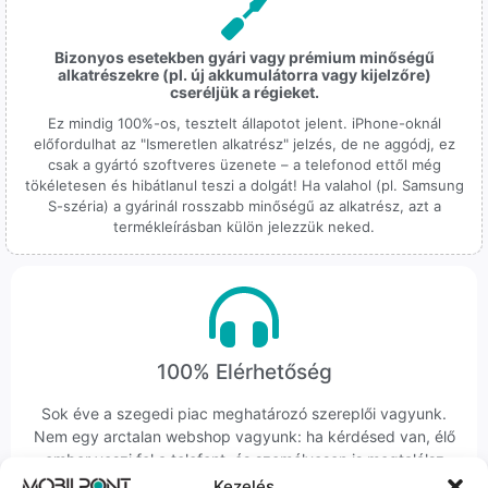
Bizonyos esetekben gyári vagy prémium minőségű
alkatrészekre (pl. új akkumulátorra vagy kijelzőre)
cseréljük a régieket.
Ez mindig 100%-os, tesztelt állapotot jelent. iPhone-oknál
előfordulhat az "Ismeretlen alkatrész" jelzés, de ne aggódj, ez
csak a gyártó szoftveres üzenete – a telefonod ettől még
tökéletesen és hibátlanul teszi a dolgát! Ha valahol (pl. Samsung
S-széria) a gyárinál rosszabb minőségű az alkatrész, azt a
termékleírásban külön jelezzük neked.
100% Elérhetőség
Sok éve a szegedi piac meghatározó szereplői vagyunk.
Nem egy arctalan webshop vagyunk: ha kérdésed van, élő
ember veszi fel a telefont, és személyesen is megtalálsz
minket Szegeden.
Kezelés