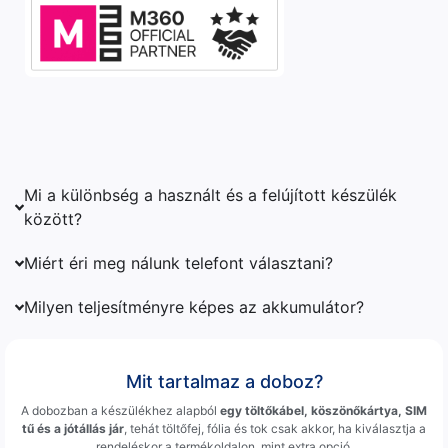
Mi a különbség a használt és a felújított készülék
között?
Miért éri meg nálunk telefont választani?
Milyen teljesítményre képes az akkumulátor?
Mit tartalmaz a doboz?
A dobozban a készülékhez alapból
egy töltőkábel, köszönőkártya, SIM
tű és a jótállás jár
, tehát töltőfej, fólia és tok csak akkor, ha kiválasztja a
rendeléskor a termékoldalon, mint extra opció.