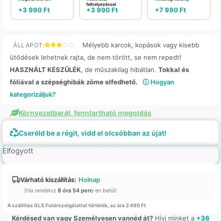
felhelyezéssel
+
3 990
Ft
+
3 990
Ft
+
7 990
Ft
Mélyebb karcok, kopások vagy kisebb
ÁLLAPOT:
ütődések lehetnek rajta, de nem törött, se nem repedt!
HASZNÁLT KÉSZÜLÉK
, de műszakilag hibátlan.
Tokkal és
fóliával a szépséghibák zöme elfedhető.
ⓘ Hogyan
kategorizáljuk?
Környezetbarát, fenntartható megoldás
Cseréld be a régit, vidd el olcsóbban az újat!
Elfogyott
Várható kiszállítás:
Holnap
(Ha rendelsz
8 óra 54 perc
-en belül)
A szállítás GLS Futárszolgálattal történik, az ára 2 490 Ft
Kérdésed van vagy Személyesen vannéd át?
Hívj minket a
+36