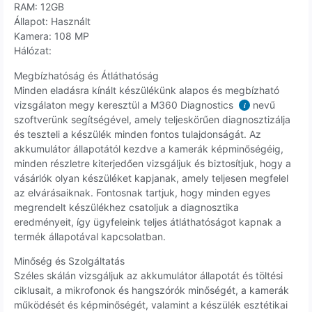
RAM: 12GB
Állapot: Használt
Kamera: 108 MP
Hálózat:
Megbízhatóság és Átláthatóság
Minden eladásra kínált készülékünk alapos és megbízható
vizsgálaton megy keresztül a M360 Diagnostics
nevű
i
szoftverünk segítségével, amely teljeskörűen diagnosztizálja
és teszteli a készülék minden fontos tulajdonságát. Az
akkumulátor állapotától kezdve a kamerák képminőségéig,
minden részletre kiterjedően vizsgáljuk és biztosítjuk, hogy a
vásárlók olyan készüléket kapjanak, amely teljesen megfelel
az elvárásaiknak. Fontosnak tartjuk, hogy minden egyes
megrendelt készülékhez csatoljuk a diagnosztika
eredményeit, így ügyfeleink teljes átláthatóságot kapnak a
termék állapotával kapcsolatban.
Minőség és Szolgáltatás
Széles skálán vizsgáljuk az akkumulátor állapotát és töltési
ciklusait, a mikrofonok és hangszórók minőségét, a kamerák
működését és képminőségét, valamint a készülék esztétikai