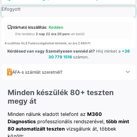
Elfogyott
Várható kiszállítás:
Kedden
(Ha rendelsz
2 nap 22 óra 20 perc
-en belül)
A szállítás GLS Futárszolgálattal történik, az ára 2 490 Ft
Kérdésed van vagy Személyesen vannéd át?
Hívj minket a
+36
30 779 1516
számon.
ÁFA-s számlát szeretnél?
Minden készülék 80+ teszten
megy át
Minden nálunk eladott telefont az
M360
Diagnostics
professzionális rendszerével,
több mint
80 automatizált teszten
vizsgálunk át, többek
között: