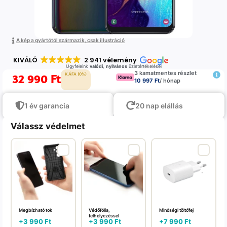
A kép a gyártótól származik, csak illustráció
KIVÁLÓ
2 941 vélemény
Ügyfeleink
valódi
,
nyilvános
üzletértékelései
3 kamatmentes részlet
32 990
Ft
K.ÁFA (0%)
10 997 Ft
/ hónap
1 év garancia
20 nap elállás
Válassz védelmet
Megbízható tok
Védőfólia,
Minőségi töltőfej
felhelyezéssel
+
3 990
Ft
+
3 990
Ft
+
7 990
Ft