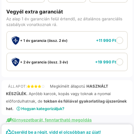
Vegyél extra garanciát
Az alap 1 év garancián felül értendő, az általános garanciális
szabályok vonatkoznak rá.
+
11 990
Ft
+ 1 év garancia (össz. 2 év)
+
19 990
Ft
+ 2 év garancia (össz. 3 év)
Megkímélt állapotú
HASZNÁLT
ÁLLAPOT:
KÉSZÜLÉK.
Apróbb karcok, kopás vagy toknak a nyomai
előfordulhatnak, de
tokban és fóliával gyakorlatilag újszerűnek
hat.
ⓘ Hogyan kategorizáljuk?
Környezetbarát, fenntartható megoldás
Cseréld be a régit, vidd el olcsóbban az újat!