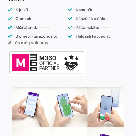
Kijelző
Kamerák
Gombok
Készülék előélet
Mikrofonok
Akkumulátor
Biometrikus azonosító
Hálózati kapcsolat
...és még sok más