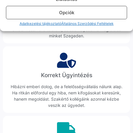
100% Elérhetőség
Opciók
Sok éve a szegedi piac meghatározó szereplői vagyunk.
Nem egy arctalan webshop vagyunk: ha kérdésed van, élő
Adatkezelési tájékoztató
Általános Szerződési Feltételek
ember veszi fel a telefont, és személyesen is megtalálsz
minket Szegeden.
Korrekt Ügyintézés
Hibázni emberi dolog, de a felelősségvállalás nálunk alap.
Ha ritkán előfordul egy hiba, nem kifogásokat keresünk,
hanem megoldást. Szakértő kollégáink azonnal kézbe
veszik az ügyedet.