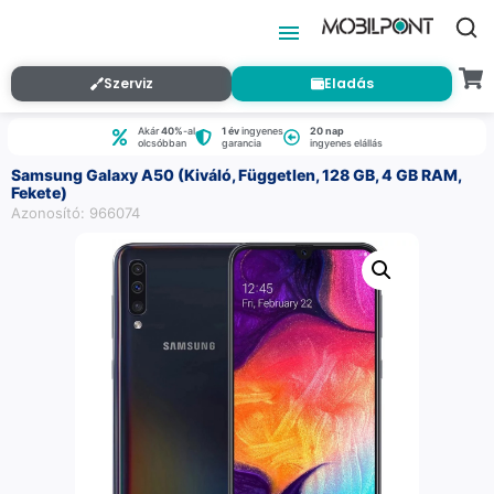
Szerviz
Eladás
Akár
40%
-al
1 év
ingyenes
20 nap
olcsóbban
garancia
ingyenes elállás
Samsung Galaxy A50 (Kiváló, Független, 128 GB, 4 GB RAM,
Fekete)
Azonosító: 966074