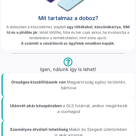
Mit tartalmaz a doboz?
A dobozban a készülékhez alapból
egy töltőkábel, köszönőkártya, SIM
tű és a jótállás jár
, tehát töltőfej, fólia és tok csak akkor, ha kiválasztja a
rendeléskor a termékoldalon, mint extra opció.
A számlát a vásárlásról az ügyfelek emailben kapják.
Igen, nálunk így is lehet!
Országos kiszállításunk van
Magyarország egész területén,
bárhova
Utánvét akár készpénzben
a GLS futárnál, amikor megérkezik
a csomagod
Személyes átvételi lehetőség
Makói és Szegedi üzletünkben
is akár azonnal