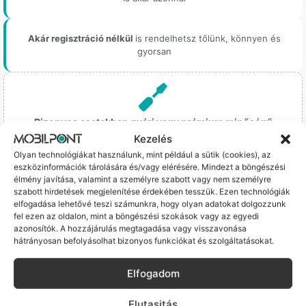
Akár regisztráció nélkül
is rendelhetsz tőlünk, könnyen és
gyorsan
Bizonyos esetekben gyári vagy prémium minőségű
alkatrészekre (pl. új akkumulátorra vagy kijelzőre)
Kezelés
cseréljük a régieket.
Olyan technológiákat használunk, mint például a sütik (cookies), az
Ez mindig 100%-os, tesztelt állapotot jelent. iPhone-oknál
eszközinformációk tárolására és/vagy elérésére. Mindezt a böngészési
előfordulhat az "Ismeretlen alkatrész" jelzés, de ne aggódj, ez
élmény javítása, valamint a személyre szabott vagy nem személyre
csak a gyártó szoftveres üzenete – a telefonod ettől még
szabott hirdetések megjelenítése érdekében tesszük. Ezen technológiák
tökéletesen és hibátlanul teszi a dolgát! Ha valahol (pl. Samsung
elfogadása lehetővé teszi számunkra, hogy olyan adatokat dolgozzunk
S-széria) a gyárinál rosszabb minőségű az alkatrész, azt a
fel ezen az oldalon, mint a böngészési szokások vagy az egyedi
termékleírásban külön jelezzük neked.
azonosítók. A hozzájárulás megtagadása vagy visszavonása
hátrányosan befolyásolhat bizonyos funkciókat és szolgáltatásokat.
Elfogadom
Elutasitás