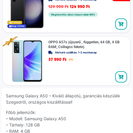
129 990
Ft
124 990
Ft
Megtakarítás újhoz képest
akár 40%
Prémium
Nagy tárhely
OPPO A57s (újszerű , független, 64 GB, 4 GB
RAM, Csillagos fekete)
Várható szállítás: 1-2 munkanap
37 990
Ft
27%
Samsung Galaxy A50 – Kiváló állapotú, garanciás készülék
Szegedről, országos kiszállítással!
Főbb jellemzők:
– Modell: Samsung Galaxy A50
– Tárhely: 128 GB
– RAM: 4 GB