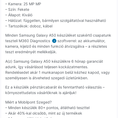
– Kamera: 25 MP MP
– Szín: Fekete
– Állapot: Kiváló
– Hálózat: független, bármilyen szolgáltatóval használható
– Tartozékok: doboz, kábel
Minden Samsung Galaxy A50 készüléket szakértő csapatunk
teszteli M360 Diagnostics
szoftverrel: az akkumulátor,
i
kamera, kijelző és minden funkció átvizsgálva – a részletes
teszt eredményét mellékeljük.
A(z) Samsung Galaxy A50 készülékre 6 hónap garanciát
adunk, így vásárlásod teljesen kockázatmentes.
Rendelésedet akár 1 munkanapon belül kézhez kapod, vagy
személyesen is átveheted szegedi üzletünkben.
Ez a készülék pénztárcabarát és fenntartható választás –
környezettudatos vásárlóknak is ajánljuk!
Miért a Mobilpont Szeged?
– Minden készülék 80+ pontos, átlátható teszttel
– Akár 40%-kal olcsóbb, mint az új termékek