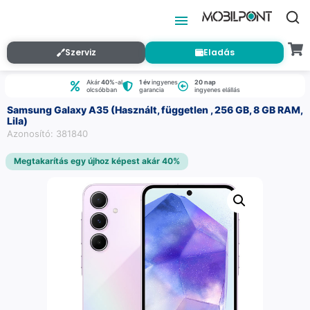
Szerviz
Eladás
Akár
40%
-al
1 év
ingyenes
20 nap
olcsóbban
garancia
ingyenes elállás
Samsung Galaxy A35 (Használt, független , 256 GB, 8 GB RAM,
Lila)
Azonosító: 381840
Megtakarítás egy újhoz képest akár 40%