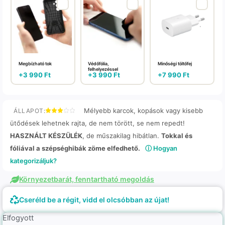
Megbízható tok
Védőfólia,
Minőségi töltőfej
felhelyezéssel
+
3 990
Ft
+
3 990
Ft
+
7 990
Ft
Mélyebb karcok, kopások vagy kisebb
ÁLLAPOT:
ütődések lehetnek rajta, de nem törött, se nem repedt!
HASZNÁLT KÉSZÜLÉK
, de műszakilag hibátlan.
Tokkal és
fóliával a szépséghibák zöme elfedhető.
ⓘ Hogyan
kategorizáljuk?
Környezetbarát, fenntartható megoldás
Cseréld be a régit, vidd el olcsóbban az újat!
Elfogyott