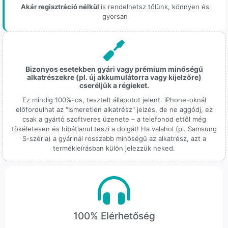
Akár regisztráció nélkül
is rendelhetsz tőlünk, könnyen és
gyorsan
Bizonyos esetekben gyári vagy prémium minőségű
alkatrészekre (pl. új akkumulátorra vagy kijelzőre)
cseréljük a régieket.
Ez mindig 100%-os, tesztelt állapotot jelent. iPhone-oknál
előfordulhat az "Ismeretlen alkatrész" jelzés, de ne aggódj, ez
csak a gyártó szoftveres üzenete – a telefonod ettől még
tökéletesen és hibátlanul teszi a dolgát! Ha valahol (pl. Samsung
S-széria) a gyárinál rosszabb minőségű az alkatrész, azt a
termékleírásban külön jelezzük neked.
100% Elérhetőség