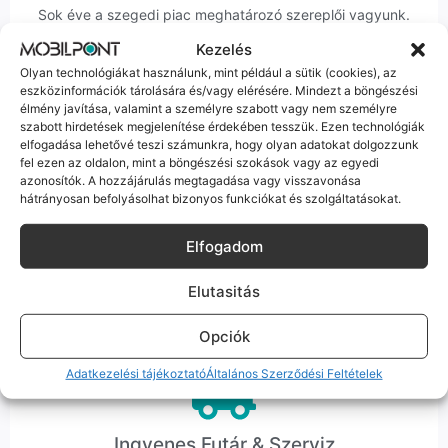
Sok éve a szegedi piac meghatározó szereplői vagyunk.
Nem egy arctalan webshop vagyunk: ha kérdésed van, élő
Kezelés
ember veszi fel a telefont, és személyesen is megtalálsz
Olyan technológiákat használunk, mint például a sütik (cookies), az
minket Szegeden.
eszközinformációk tárolására és/vagy elérésére. Mindezt a böngészési
élmény javítása, valamint a személyre szabott vagy nem személyre
szabott hirdetések megjelenítése érdekében tesszük. Ezen technológiák
elfogadása lehetővé teszi számunkra, hogy olyan adatokat dolgozzunk
fel ezen az oldalon, mint a böngészési szokások vagy az egyedi
azonosítók. A hozzájárulás megtagadása vagy visszavonása
hátrányosan befolyásolhat bizonyos funkciókat és szolgáltatásokat.
Korrekt Ügyintézés
Elfogadom
Hibázni emberi dolog, de a felelősségvállalás nálunk alap.
Ha ritkán előfordul egy hiba, nem kifogásokat keresünk,
hanem megoldást. Szakértő kollégáink azonnal kézbe
Elutasitás
veszik az ügyedet.
Opciók
Adatkezelési tájékoztató
Általános Szerződési Feltételek
Ingyenes Futár & Szerviz