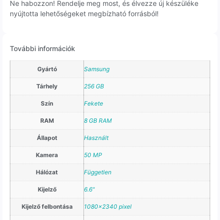
Ne habozzon! Rendelje meg most, és élvezze új készüléke
nyújtotta lehetőségeket megbízható forrásból!
További információk
Gyártó
Samsung
Tárhely
256 GB
Szín
Fekete
RAM
8 GB RAM
Állapot
Használt
Kamera
50 MP
Hálózat
Független
Kijelző
6.6"
Kijelző felbontása
1080×2340 pixel