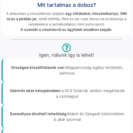
Mit tartalmaz a doboz?
A dobozban a készülékhez alapból
egy töltőkábel, köszönőkártya, SIM
tű és a jótállás jár
, tehát töltőfej, fólia és tok csak akkor, ha kiválasztja a
rendeléskor a termékoldalon, mint extra opció.
A számlát a vásárlásról az ügyfelek emailben kapják.
Igen, nálunk így is lehet!
Országos kiszállításunk van
Magyarország egész területén,
bárhova
Utánvét akár készpénzben
a GLS futárnál, amikor megérkezik
a csomagod
Személyes átvételi lehetőség
Makói és Szegedi üzletünkben
is akár azonnal