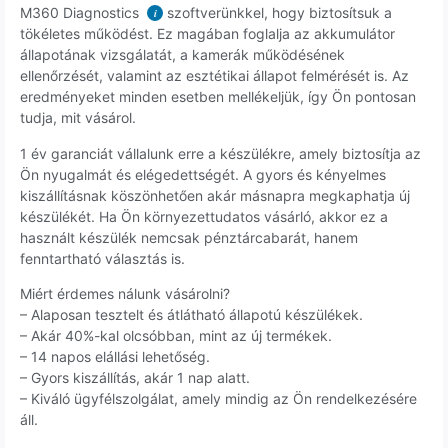
M360 Diagnostics
szoftverünkkel, hogy biztosítsuk a
i
tökéletes működést. Ez magában foglalja az akkumulátor
állapotának vizsgálatát, a kamerák működésének
ellenőrzését, valamint az esztétikai állapot felmérését is. Az
eredményeket minden esetben mellékeljük, így Ön pontosan
tudja, mit vásárol.
1 év garanciát vállalunk erre a készülékre, amely biztosítja az
Ön nyugalmát és elégedettségét. A gyors és kényelmes
kiszállításnak köszönhetően akár másnapra megkaphatja új
készülékét. Ha Ön környezettudatos vásárló, akkor ez a
használt készülék nemcsak pénztárcabarát, hanem
fenntartható választás is.
Miért érdemes nálunk vásárolni?
– Alaposan tesztelt és átlátható állapotú készülékek.
– Akár 40%-kal olcsóbban, mint az új termékek.
– 14 napos elállási lehetőség.
– Gyors kiszállítás, akár 1 nap alatt.
– Kiváló ügyfélszolgálat, amely mindig az Ön rendelkezésére
áll.