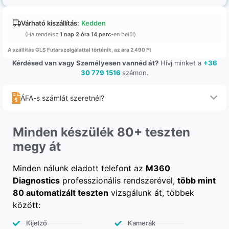
Várható kiszállítás:
Kedden
(Ha rendelsz
1 nap 2 óra 14 perc
-en belül)
A szállítás GLS Futárszolgálattal történik, az ára 2 490 Ft
Kérdésed van vagy Személyesen vannéd át?
Hívj minket a
+36
30 779 1516
számon.
ÁFA-s számlát szeretnél?
Minden készülék 80+ teszten
megy át
Minden nálunk eladott telefont az
M360
Diagnostics
professzionális rendszerével,
több mint
80 automatizált teszten
vizsgálunk át, többek
között:
Kijelző
Kamerák