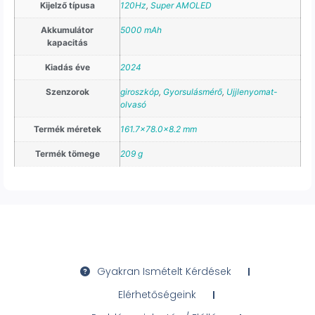
Kijelző típusa
120Hz
,
Super AMOLED
Akkumulátor
5000 mAh
kapacitás
Kiadás éve
2024
Szenzorok
giroszkóp
,
Gyorsulásmérő
,
Ujjlenyomat-
olvasó
Termék méretek
161.7×78.0x8.2 mm
Termék tömege
209 g
Gyakran Ismételt Kérdések
Elérhetőségeink