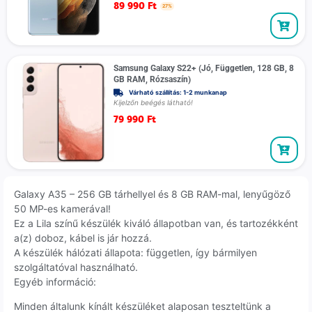
89 990
Ft
27%
Samsung Galaxy S22+ (Jó, Független, 128 GB, 8
GB RAM, Rózsaszín)
Várható szállítás: 1-2 munkanap
Kijelzőn beégés látható!
79 990
Ft
Galaxy A35 – 256 GB tárhellyel és 8 GB RAM-mal, lenyűgöző
50 MP-es kamerával!
Ez a Lila színű készülék kiváló állapotban van, és tartozékként
a(z) doboz, kábel is jár hozzá.
A készülék hálózati állapota: független, így bármilyen
szolgáltatóval használható.
Egyéb információ:
Minden általunk kínált készüléket alaposan teszteltünk a