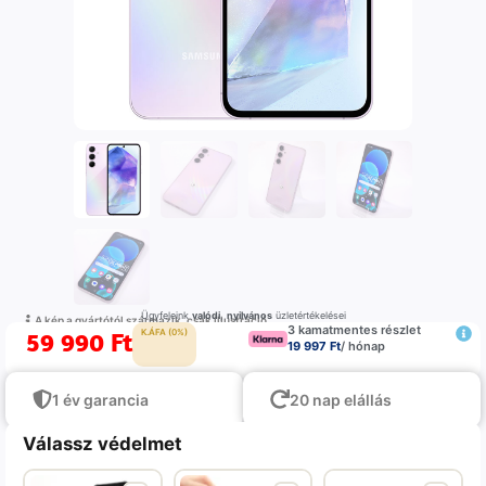
Ügyfeleink
valódi
,
nyilvános
üzletértékelései
A kép a gyártótól származik, csak illustráció
3 kamatmentes részlet
59 990
Ft
K.ÁFA (0%)
19 997 Ft
/ hónap
1 év garancia
20 nap elállás
Válassz védelmet