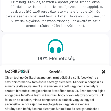
Ez mindig 100%-os, tesztelt állapotot jelent. iPhone-oknál
előfordulhat az "Ismeretlen alkatrész" jelzés, de ne aggódj, ez
csak a gyártó szoftveres üzenete – a telefonod ettől még
tökéletesen és hibátlanul teszi a dolgát! Ha valahol (pl. Samsung
S-széria) a gyárinál rosszabb minőségű az alkatrész, azt a
termékleírásban külön jelezzük neked.
100% Elérhetőség
Sok éve a szegedi piac meghatározó szereplői vagyunk.
Kezelés
Nem egy arctalan webshop vagyunk: ha kérdésed van, élő
Olyan technológiákat használunk, mint például a sütik (cookies), az
ember veszi fel a telefont, és személyesen is megtalálsz
eszközinformációk tárolására és/vagy elérésére. Mindezt a böngészési
minket Szegeden.
élmény javítása, valamint a személyre szabott vagy nem személyre
szabott hirdetések megjelenítése érdekében tesszük. Ezen technológiák
elfogadása lehetővé teszi számunkra, hogy olyan adatokat dolgozzunk
fel ezen az oldalon, mint a böngészési szokások vagy az egyedi
azonosítók. A hozzájárulás megtagadása vagy visszavonása
hátrányosan befolyásolhat bizonyos funkciókat és szolgáltatásokat.