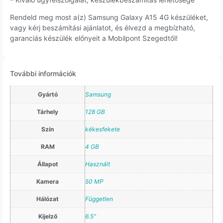
Rendeld meg most a(z) Samsung Galaxy A15 4G készüléket,
vagy kérj beszámítási ajánlatot, és élvezd a megbízható,
garanciás készülék előnyeit a Mobilpont Szegedtől!
További információk
Gyártó
Samsung
Tárhely
128 GB
Szín
kékesfekete
RAM
4 GB
Állapot
Használt
Kamera
50 MP
Hálózat
Független
Kijelző
6.5"