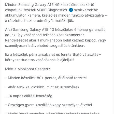
Minden Samsung Galaxy A15 4G készüléket szakértő
csapatunk teszteli M360 Diagnostics
szoftverrel: az
i
akkumulátor, kamera, kijelző és minden funkció átvizsgálva –
a részletes teszt eredményét mellékeljük.
A(z) Samsung Galaxy A15 4G készülékre 6 hónap garanciát
adunk, így vásárlásod teljesen kockázatmentes.
Rendelésedet akár 1 munkanapon belül kézhez kapod, vagy
személyesen is átveheted szegedi üzletünkben.
Ez a készülék pénztárcabarát és fenntartható választás –
környezettudatos vásárlóknak is ajánljuk!
Miért a Mobilpont Szeged?
– Minden készülék 80+ pontos, átlátható teszttel
– Akár 40%-kal olcsóbb, mint az új termékek
– 14 napos elállási lehetőség
– Országos gyors kiszállítás vagy személyes átvétel
– Kiváló ügyfélszolgálat, készülékbeszámítás lehetősége