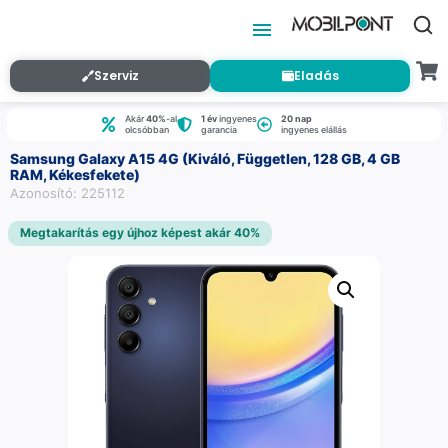
Szerviz
Eladás
Akár
40%
-al
1 év
ingyenes
20 nap
olcsóbban
garancia
ingyenes elállás
Samsung Galaxy A15 4G (Kiváló, Független, 128 GB, 4 GB
RAM, Kékesfekete)
Azonosító: 225112
Megtakarítás egy újhoz képest akár 40%