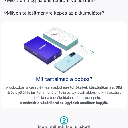
Miért éri meg nálunk telefont választani?
Milyen teljesítményre képes az akkumulátor?
Mit tartalmaz a doboz?
A dobozban a készülékhez alapból
egy töltőkábel, köszönőkártya, SIM
tű és a jótállás jár
, tehát töltőfej, fólia és tok csak akkor, ha kiválasztja a
rendeléskor a termékoldalon, mint extra opció.
A számlát a vásárlásról az ügyfelek emailben kapják.
Igen, nálunk így is lehet!