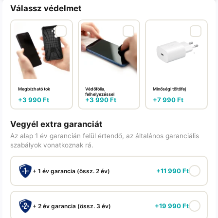
Válassz védelmet
Megbízható tok
Védőfólia,
Minőségi töltőfej
felhelyezéssel
+
3 990
Ft
+
3 990
Ft
+
7 990
Ft
Vegyél extra garanciát
Az alap 1 év garancián felül értendő, az általános garanciális
szabályok vonatkoznak rá.
+
11 990
Ft
+ 1 év garancia (össz. 2 év)
+
19 990
Ft
+ 2 év garancia (össz. 3 év)