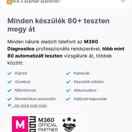
ÁFA-s számlát szeretnél?
Minden készülék 80+ teszten
megy át
Minden nálunk eladott telefont az
M360
Diagnostics
professzionális rendszerével,
több mint
80 automatizált teszten
vizsgálunk át, többek
között:
Kijelző
Kamerák
Gombok
Készülék előélet
Mikrofonok
Akkumulátor
Biometrikus azonosító
Hálózati kapcsolat
...és még sok más