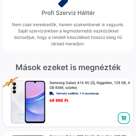
Profi Szerviz Háttér
Nem csak kereskedők, hanem szakemberek is vagyunk.
Saját szervizünkben a legmodernebb eszközökkel
biztosítjuk, hogy a rendelt készüléked hosszú ideig hű
társad maradjon.
Mások ezeket is megnézték
Samsung Galaxy A16 4G (Új, független, 128 GB, 4
GB RAM, szürke)
Várható szállítás: 1-2 munkanap
49 990
Ft