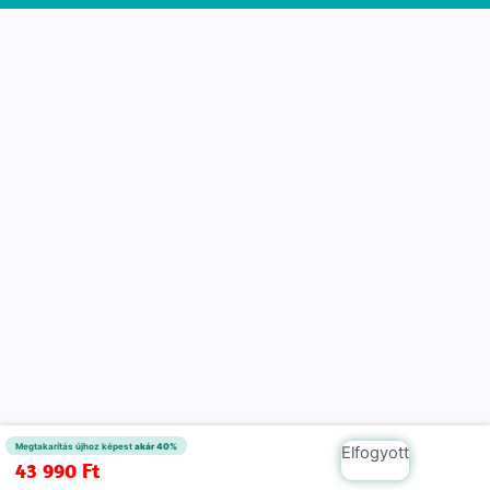
Megtakarítás újhoz képest
akár 40%
Elfogyott
43 990
Ft