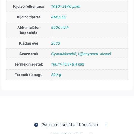
Kijelző felbontása
1080×2340 pixel
Kijelző típusa
AMOLED
Akkumulátor
5000 mAh
kapacitás
Kiadás éve
2023
Szenzorok
Gyorsulásmérő
,
Ujjlenyomat-olvasó
Termék méretek
160.1×76.8×8.4 mm
Termék tömege
200 g
Gyakran Ismételt Kérdések