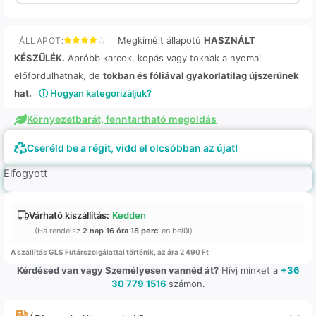
Megkímélt állapotú
HASZNÁLT
ÁLLAPOT:
KÉSZÜLÉK.
Apróbb karcok, kopás vagy toknak a nyomai
előfordulhatnak, de
tokban és fóliával gyakorlatilag újszerűnek
hat.
ⓘ Hogyan kategorizáljuk?
Környezetbarát, fenntartható megoldás
Cseréld be a régit, vidd el olcsóbban az újat!
Elfogyott
Várható kiszállítás:
Kedden
(Ha rendelsz
2 nap 16 óra 18 perc
-en belül)
A szállítás GLS Futárszolgálattal történik, az ára 2 490 Ft
Kérdésed van vagy Személyesen vannéd át?
Hívj minket a
+36
30 779 1516
számon.