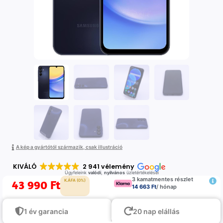
A kép a gyártótól származik, csak illustráció
KIVÁLÓ
2 941 vélemény
Ügyfeleink
valódi
,
nyilvános
üzletértékelései
3 kamatmentes részlet
43 990
Ft
K.ÁFA (0%)
14 663 Ft
/ hónap
1 év garancia
20 nap elállás