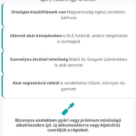
Országos kiszállításunk van
Magyarország egész területén,
bárhova
Utánvét akár készpénzben
a GLS futárnál, amikor megérkezik
a csomagod
Személyes átvételi lehetőség
Makói és Szegedi üzletünkben
is akár azonnal
Akár regisztráció nélkül
is rendelhetsz tőlünk, könnyen és
gyorsan
Bizonyos esetekben gyári vagy prémium minőségű
alkatrészekre (pl. új akkumulátorra vagy kijelzőre)
cseréljük a régieket.