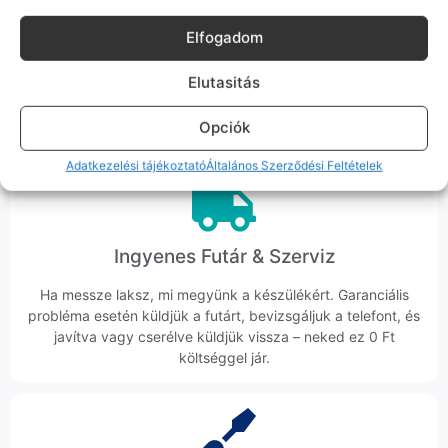
Korrekt Ügyintézés
Elfogadom
Hibázni emberi dolog, de a felelősségvállalás nálunk alap.
Ha ritkán előfordul egy hiba, nem kifogásokat keresünk,
Elutasitás
hanem megoldást. Szakértő kollégáink azonnal kézbe
veszik az ügyedet.
Opciók
Adatkezelési tájékoztató
Általános Szerződési Feltételek
Ingyenes Futár & Szerviz
Ha messze laksz, mi megyünk a készülékért. Garanciális
probléma esetén küldjük a futárt, bevizsgáljuk a telefont, és
javítva vagy cserélve küldjük vissza – neked ez 0 Ft
költséggel jár.