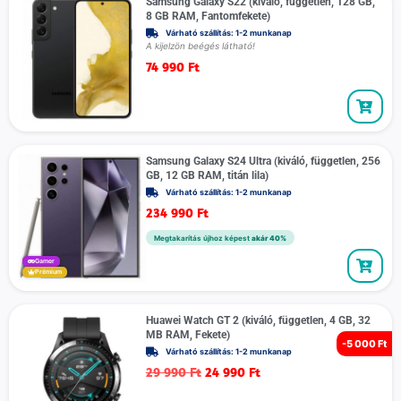
Samsung Galaxy S22 (kiváló, független, 128 GB,
8 GB RAM, Fantomfekete)
Várható szállítás: 1-2 munkanap
A kijelzön beégés látható!
74 990
Ft
Samsung Galaxy S24 Ultra (kiváló, független, 256
GB, 12 GB RAM, titán lila)
Várható szállítás: 1-2 munkanap
234 990
Ft
Megtakarítás újhoz képest
akár 40%
Gamer
Prémium
Huawei Watch GT 2 (kiváló, független, 4 GB, 32
MB RAM, Fekete)
-
5 000 Ft
Várható szállítás: 1-2 munkanap
29 990
Ft
24 990
Ft