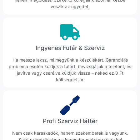
veszik az ügyedet.
Ingyenes Futár & Szerviz
Ha messze laksz, mi megyünk a készülékért. Garanciális
probléma esetén küldjük a futárt, bevizsgáljuk a telefont, és
javítva vagy cserélve küldjük vissza – neked ez 0 Ft
költséggel jár.
Profi Szerviz Háttér
Nem csak kereskedők, hanem szakemberek is vagyunk.
Saját szervizünkben a legmodernebb eszközökkel