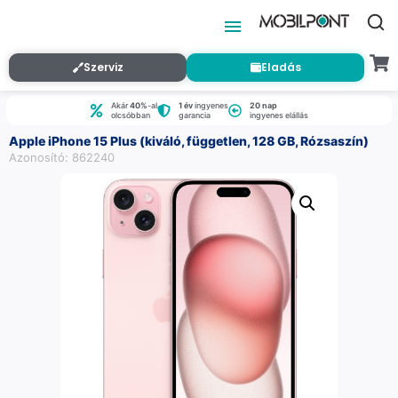
Szerviz
Eladás
Akár
40%
-al
1 év
ingyenes
20 nap
olcsóbban
garancia
ingyenes elállás
Apple iPhone 15 Plus (kiváló, független, 128 GB, Rózsaszín)
Azonosító: 862240