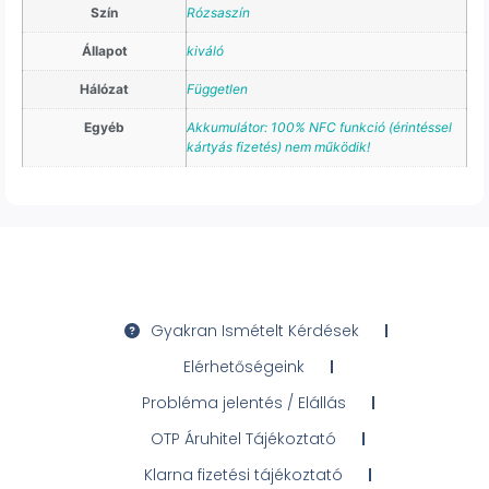
Szín
Rózsaszín
Állapot
kiváló
Hálózat
Független
Egyéb
Akkumulátor: 100% NFC funkció (érintéssel
kártyás fizetés) nem működik!
Gyakran Ismételt Kérdések
Elérhetőségeink
Probléma jelentés / Elállás
OTP Áruhitel Tájékoztató
Klarna fizetési tájékoztató