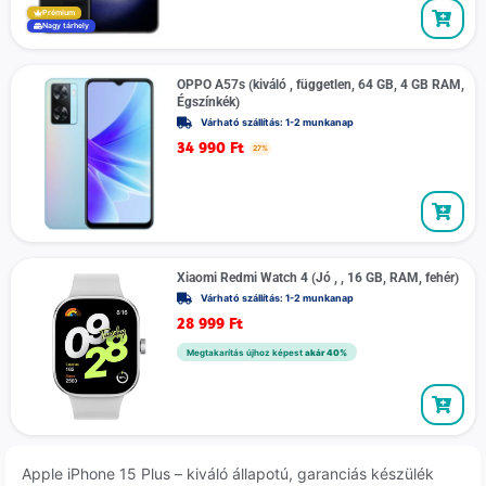
Prémium
Nagy tárhely
OPPO A57s (kiváló , független, 64 GB, 4 GB RAM,
Égszínkék)
Várható szállítás: 1-2 munkanap
34 990
Ft
27%
Xiaomi Redmi Watch 4 (Jó , , 16 GB, RAM, fehér)
Várható szállítás: 1-2 munkanap
28 999
Ft
Megtakarítás újhoz képest
akár 40%
Apple iPhone 15 Plus – kiváló állapotú, garanciás készülék