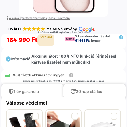
A kép a gyártótól származik, csak illustráció
KIVÁLÓ
2 950 vélemény
Ügyfeleink
valódi
,
nyilvános
üzletértékelései
3 kamatmentes részlet
184 990
Ft
K.ÁFA (0%)
61 663 Ft
/ hónap
Akkumulátor: 100% NFC funkció (érintéssel
Információ:
kártyás fizetés) nem működik!
95% fölötti
akkumulátor,
ingyen!
Ezzel
spórolunk neked
akár
16 000 Ft
extra
költséget másokhoz képest
!
1 év garancia
20 nap elállás
Válassz védelmet