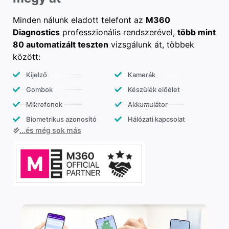
Minden nálunk eladott telefont az
M360
Diagnostics
professzionális rendszerével,
több mint
80 automatizált teszten
vizsgálunk át, többek
között:
Kijelző
Kamerák
Gombok
Készülék előélet
Mikrofonok
Akkumulátor
Biometrikus azonosító
Hálózati kapcsolat
...és még sok más