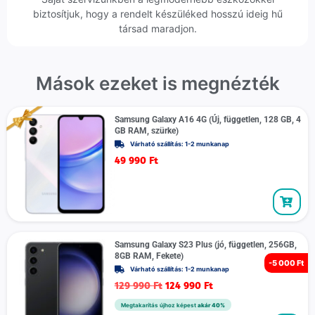
biztosítjuk, hogy a rendelt készüléked hosszú ideig hű
társad maradjon.
Mások ezeket is megnézték
Samsung Galaxy A16 4G (Új, független, 128 GB, 4
GB RAM, szürke)
Várható szállítás: 1-2 munkanap
49 990
Ft
Samsung Galaxy S23 Plus (jó, független, 256GB,
8GB RAM, Fekete)
-
5 000 Ft
Várható szállítás: 1-2 munkanap
129 990
Ft
124 990
Ft
Megtakarítás újhoz képest
akár 40%