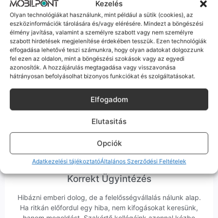
termékleírásban külön jelezzük neked.
Kezelés
Olyan technológiákat használunk, mint például a sütik (cookies), az
eszközinformációk tárolására és/vagy elérésére. Mindezt a böngészési
élmény javítása, valamint a személyre szabott vagy nem személyre
szabott hirdetések megjelenítése érdekében tesszük. Ezen technológiák
elfogadása lehetővé teszi számunkra, hogy olyan adatokat dolgozzunk
fel ezen az oldalon, mint a böngészési szokások vagy az egyedi
100% Elérhetőség
azonosítók. A hozzájárulás megtagadása vagy visszavonása
hátrányosan befolyásolhat bizonyos funkciókat és szolgáltatásokat.
Sok éve a szegedi piac meghatározó szereplői vagyunk.
Nem egy arctalan webshop vagyunk: ha kérdésed van, élő
Elfogadom
ember veszi fel a telefont, és személyesen is megtalálsz
minket Szegeden.
Elutasitás
Opciók
Adatkezelési tájékoztató
Általános Szerződési Feltételek
Korrekt Ügyintézés
Hibázni emberi dolog, de a felelősségvállalás nálunk alap.
Ha ritkán előfordul egy hiba, nem kifogásokat keresünk,
hanem megoldást. Szakértő kollégáink azonnal kézbe