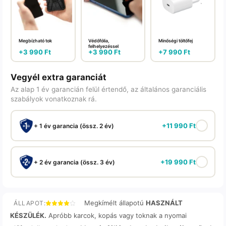
Megbízható tok
Védőfólia,
Minőségi töltőfej
felhelyezéssel
+
3 990
Ft
+
3 990
Ft
+
7 990
Ft
Vegyél extra garanciát
Az alap 1 év garancián felül értendő, az általános garanciális
szabályok vonatkoznak rá.
+
11 990
Ft
+ 1 év garancia (össz. 2 év)
+
19 990
Ft
+ 2 év garancia (össz. 3 év)
Megkímélt állapotú
HASZNÁLT
ÁLLAPOT:
KÉSZÜLÉK.
Apróbb karcok, kopás vagy toknak a nyomai