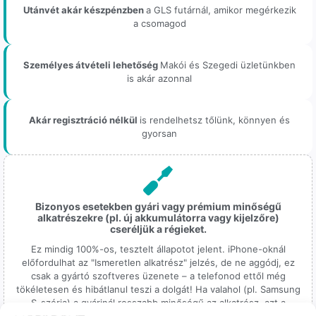
Utánvét akár készpénzben
a GLS futárnál, amikor megérkezik
a csomagod
Személyes átvételi lehetőség
Makói és Szegedi üzletünkben
is akár azonnal
Akár regisztráció nélkül
is rendelhetsz tőlünk, könnyen és
gyorsan
Bizonyos esetekben gyári vagy prémium minőségű
alkatrészekre (pl. új akkumulátorra vagy kijelzőre)
cseréljük a régieket.
Ez mindig 100%-os, tesztelt állapotot jelent. iPhone-oknál
előfordulhat az "Ismeretlen alkatrész" jelzés, de ne aggódj, ez
csak a gyártó szoftveres üzenete – a telefonod ettől még
tökéletesen és hibátlanul teszi a dolgát! Ha valahol (pl. Samsung
S-széria) a gyárinál rosszabb minőségű az alkatrész, azt a