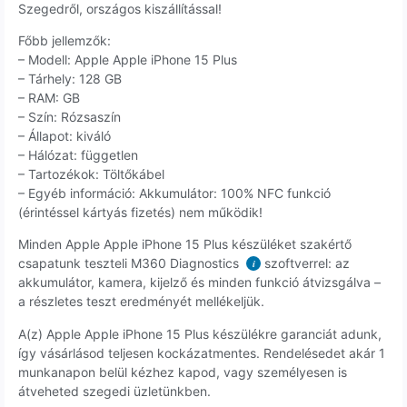
Szegedről, országos kiszállítással!
Főbb jellemzők:
– Modell: Apple Apple iPhone 15 Plus
– Tárhely: 128 GB
– RAM: GB
– Szín: Rózsaszín
– Állapot: kiváló
– Hálózat: független
– Tartozékok: Töltőkábel
– Egyéb információ: Akkumulátor: 100% NFC funkció
(érintéssel kártyás fizetés) nem működik!
Minden Apple Apple iPhone 15 Plus készüléket szakértő
csapatunk teszteli M360 Diagnostics
szoftverrel: az
i
akkumulátor, kamera, kijelző és minden funkció átvizsgálva –
a részletes teszt eredményét mellékeljük.
A(z) Apple Apple iPhone 15 Plus készülékre garanciát adunk,
így vásárlásod teljesen kockázatmentes. Rendelésedet akár 1
munkanapon belül kézhez kapod, vagy személyesen is
átveheted szegedi üzletünkben.