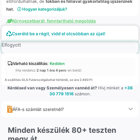
előfordulhatnak, de
tokban és fóliával gyakorlatilag újszerűnek
hat.
ⓘ Hogyan kategorizáljuk?
Környezetbarát, fenntartható megoldás
Cseréld be a régit, vidd el olcsóbban az újat!
Elfogyott
Várható kiszállítás:
Kedden
(Ha rendelsz
2 nap 1 óra 4 perc
-en belül)
A szállítás GLS Futárszolgálattal történik, az ára 2 490 Ft
Kérdésed van vagy Személyesen vannéd át?
Hívj minket a
+36
30 779 1516
számon.
ÁFA-s számlát szeretnél?
Minden készülék 80+ teszten
megy át