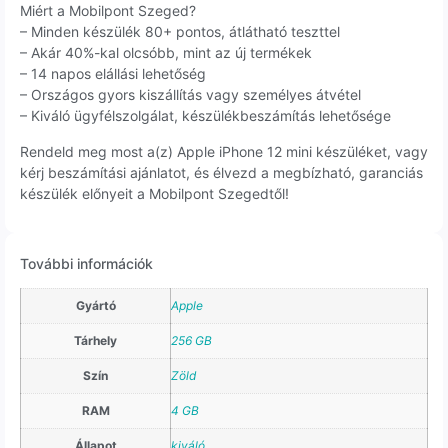
Miért a Mobilpont Szeged?
– Minden készülék 80+ pontos, átlátható teszttel
– Akár 40%-kal olcsóbb, mint az új termékek
– 14 napos elállási lehetőség
– Országos gyors kiszállítás vagy személyes átvétel
– Kiváló ügyfélszolgálat, készülékbeszámítás lehetősége
Rendeld meg most a(z) Apple iPhone 12 mini készüléket, vagy
kérj beszámítási ajánlatot, és élvezd a megbízható, garanciás
készülék előnyeit a Mobilpont Szegedtől!
További információk
Gyártó
Apple
Tárhely
256 GB
Szín
Zöld
RAM
4 GB
Állapot
kiváló