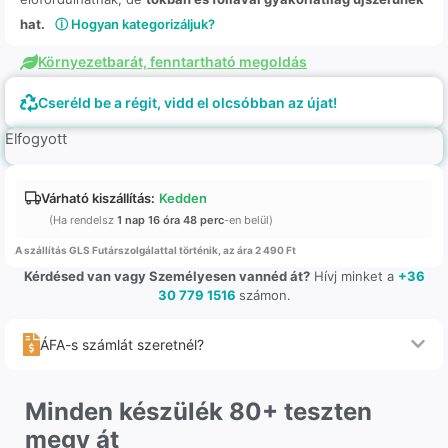
hat.
ⓘ Hogyan kategorizáljuk?
Környezetbarát, fenntartható megoldás
Cseréld be a régit, vidd el olcsóbban az újat!
Elfogyott
Várható kiszállítás:
Kedden
(Ha rendelsz
1 nap 16 óra 48 perc
-en belül)
A szállítás GLS Futárszolgálattal történik, az ára 2 490 Ft
Kérdésed van vagy Személyesen vannéd át?
Hívj minket a
+36
30 779 1516
számon.
ÁFA-s számlát szeretnél?
Minden készülék 80+ teszten
megy át