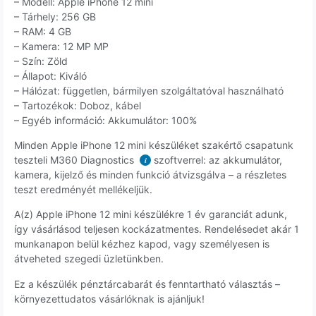
– Modell: Apple iPhone 12 mini
– Tárhely: 256 GB
– RAM: 4 GB
– Kamera: 12 MP MP
– Szín: Zöld
– Állapot: Kiváló
– Hálózat: független, bármilyen szolgáltatóval használható
– Tartozékok: Doboz, kábel
– Egyéb információ: Akkumulátor: 100%
Minden Apple iPhone 12 mini készüléket szakértő csapatunk
teszteli M360 Diagnostics
szoftverrel: az akkumulátor,
i
kamera, kijelző és minden funkció átvizsgálva – a részletes
teszt eredményét mellékeljük.
A(z) Apple iPhone 12 mini készülékre 1 év garanciát adunk,
így vásárlásod teljesen kockázatmentes. Rendelésedet akár 1
munkanapon belül kézhez kapod, vagy személyesen is
átveheted szegedi üzletünkben.
Ez a készülék pénztárcabarát és fenntartható választás –
környezettudatos vásárlóknak is ajánljuk!