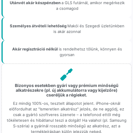
Utánvét akár készpénzben
a GLS futárnál, amikor megérkezik
a csomagod
Személyes átvételi lehetőség
Makói és Szegedi üzletünkben
is akár azonnal
Akár regisztráció nélkül
is rendelhetsz tőlünk, könnyen és
gyorsan
Bizonyos esetekben gyári vagy prémium minőségű
alkatrészekre (pl. új akkumulátorra vagy kijelzőre)
cseréljük a régieket.
Ez mindig 100%-os, tesztelt állapotot jelent. iPhone-oknál
előfordulhat az "Ismeretlen alkatrész" jelzés, de ne aggódj, ez
csak a gyártó szoftveres üzenete – a telefonod ettől még
tökéletesen és hibátlanul teszi a dolgát! Ha valahol (pl. Samsung
S-széria) a gyárinál rosszabb minőségű az alkatrész, azt a
termékleírásban külön jelezzük neked.