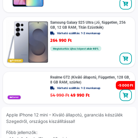
Samsung Galaxy S25 Ultra (Jó, független, 256
GB, 12 GB RAM, Titán Ezüstkék)
Várható szállítás: 1-2 munkanap
264 990
Ft
Megtakarítás újhoz képest
akár 40%
Prémium
Realme GT2 (Kiváló állapotú, Független, 128 GB,
8 GB RAM, szürke)
-
5 000 Ft
Várható szállítás: 1-2 munkanap
54 990
Ft
49 990
Ft
Gamer
Apple iPhone 12 mini – Kiváló állapotú, garanciás készülék
Szegedről, országos kiszállítással!
Főbb jellemzők: