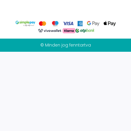
© Minden jog fenntartva