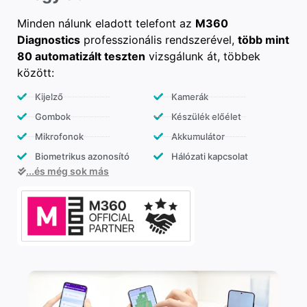
Minden nálunk eladott telefont az
M360
Diagnostics
professzionális rendszerével,
több mint
80 automatizált teszten
vizsgálunk át, többek
között:
Kijelző
Kamerák
Gombok
Készülék előélet
Mikrofonok
Akkumulátor
Biometrikus azonosító
Hálózati kapcsolat
...és még sok más