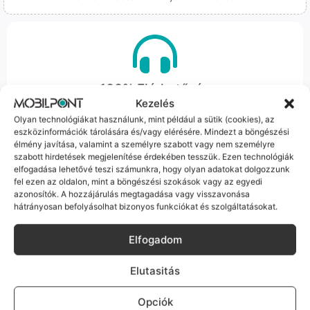
100% Elérhetőség
Kezelés
Sok éve a szegedi piac meghatározó szereplői vagyunk.
Olyan technológiákat használunk, mint például a sütik (cookies), az
Nem egy arctalan webshop vagyunk: ha kérdésed van, élő
eszközinformációk tárolására és/vagy elérésére. Mindezt a böngészési
ember veszi fel a telefont, és személyesen is megtalálsz
élmény javítása, valamint a személyre szabott vagy nem személyre
szabott hirdetések megjelenítése érdekében tesszük. Ezen technológiák
minket Szegeden.
elfogadása lehetővé teszi számunkra, hogy olyan adatokat dolgozzunk
fel ezen az oldalon, mint a böngészési szokások vagy az egyedi
azonosítók. A hozzájárulás megtagadása vagy visszavonása
hátrányosan befolyásolhat bizonyos funkciókat és szolgáltatásokat.
Elfogadom
Korrekt Ügyintézés
Elutasitás
Hibázni emberi dolog, de a felelősségvállalás nálunk alap.
Ha ritkán előfordul egy hiba, nem kifogásokat keresünk,
Opciók
hanem megoldást. Szakértő kollégáink azonnal kézbe