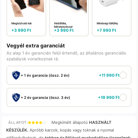
Megbízható tok
Védőfólia,
Minőségi töltőfej
felhelyezéssel
+
3 990
Ft
+
3 990
Ft
+
7 990
Ft
Vegyél extra garanciát
Az alap 1 év garancián felül értendő, az általános garanciális
szabályok vonatkoznak rá.
+
11 990
Ft
+ 1 év garancia (össz. 2 év)
+
19 990
Ft
+ 2 év garancia (össz. 3 év)
Megkímélt állapotú
HASZNÁLT
ÁLLAPOT:
KÉSZÜLÉK.
Apróbb karcok, kopás vagy toknak a nyomai
előfordulhatnak, de
tokban és fóliával gyakorlatilag újszerűnek