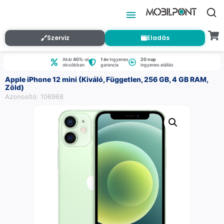
Szerviz
Eladás
Akár
40%
-al
1 év
ingyenes
20 nap
olcsóbban
garancia
ingyenes elállás
Apple iPhone 12 mini (Kiváló, Független, 256 GB, 4 GB RAM,
Zöld)
Azonosító: 106968