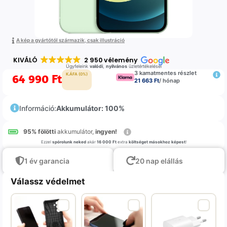
A kép a gyártótól származik, csak illustráció
KIVÁLÓ
2 950 vélemény
Ügyfeleink
valódi
,
nyilvános
üzletértékelései
3 kamatmentes részlet
64 990
Ft
K.ÁFA (0%)
21 663 Ft
/ hónap
Információ:
Akkumulátor: 100%
95% fölötti
akkumulátor,
ingyen!
Ezzel
spórolunk neked
akár
16 000 Ft
extra
költséget másokhoz képest
!
1 év garancia
20 nap elállás
Válassz védelmet