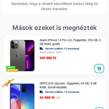
biztosítjuk, hogy a rendelt készüléked hosszú ideig hű
társad maradjon.
Mások ezeket is megnézték
Apple iPhone 13 Pro (Jó, Független, 256 GB, 6
GB RAM, grafit)
Várható szállítás: 1-2 munkanap
Akkumulátor: 100%
149 990
Ft
100%
Prémium
OPPO A55 (újszerű , független, 64 GB, 4 GB
RAM, Szivárványkék)
Várható szállítás: 1-2 munkanap
34 990
Ft
27%