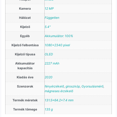
Kamera
12 MP
Hálózat
Független
Kijelző
5.4"
Egyéb
Akkumulátor: 100%
Kijelző felbontása
1080×2340 pixel
Kijelző típusa
OLED
Akkumulátor
2227 mAh
kapacitás
Kiadás éve
2020
Szenzorok
fényérzékelő
,
giroszkóp
,
Gyorsulásmérő
,
mágneses érzékelő
Termék méretek
131.5×64.2×7.4 mm
Termék tömege
135 g