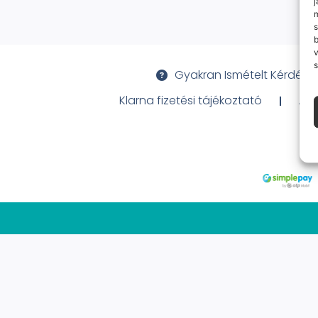
j
m
s
v
s
Gyakran Ismételt Kérdése
Klarna fizetési tájékoztató
Ált