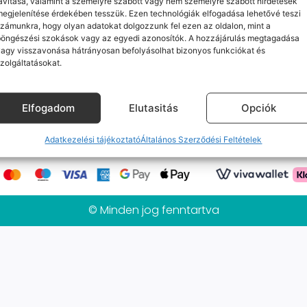
avítása, valamint a személyre szabott vagy nem személyre szabott hirdetések
Jelenleg nincs ilyen termékünk :(
egjelenítése érdekében tesszük. Ezen technológiák elfogadása lehetővé teszi
zámunkra, hogy olyan adatokat dolgozzunk fel ezen az oldalon, mint a
böngészési szokások vagy az egyedi azonosítók. A hozzájárulás megtagadása
agy visszavonása hátrányosan befolyásolhat bizonyos funkciókat és
zolgáltatásokat.
k
Elérhetőségeink
Probléma jelentés / Elállás
alános Szerződési Feltételek
Adatkezelési tájékoztat
Elfogadom
Elutasitás
Opciók
Mobilpont Vélemények
Kapcsolat
Adatkezelési tájékoztató
Általános Szerződési Feltételek
© Minden jog fenntartva