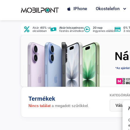
IPhone
Okostelefon
Akár
40%
-al
Akár készpénzes
20 nap
0% 
olcsóbban
fizetés átvételkor
ingyenes elállás
3 ré
KATEGÓRIÁ
Termékek
Nincs találat
a megadott szűrőkkel.
O
e