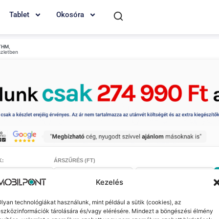
Tablet
Okosóra
THM
,
szletben
K:
ÁRSZŰRÉS (FT)
-
Kezelés
lyan technológiákat használunk, mint például a sütik (cookies), az
szközinformációk tárolására és/vagy elérésére. Mindezt a böngészési élmény