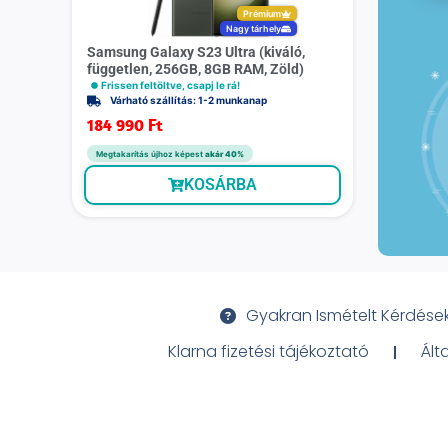
Prémium
Nagy tárhely
Samsung Galaxy S23 Ultra (kiváló,
független, 256GB, 8GB RAM, Zöld)
Frissen feltöltve, csapj le rá!
Várható szállítás: 1-2 munkanap
184 990
Ft
Megtakarítás újhoz képest
akár 40%
KOSÁRBA
Gyakran Ismételt Kérdése
Klarna fizetési tájékoztató
Ált