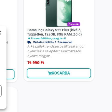
Gamer
ó,
Samsung Galaxy S22 Plus (kiváló,
ld)
független, 128GB, 8GB RAM, Zöld)
Frissen feltöltve, csapj le rá!
angol
Várható szállítás: 1-2 munkanap
A készülék rendszerbeállításai angol
sok
nyelvűek a telepített alkalmazások
h
nyelve magyar.
74 990
Ft
KOSÁRBA