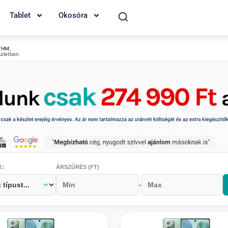
Tablet
Okosóra
THM
,
szletben
K:
ÁRSZŰRÉS (FT)
-