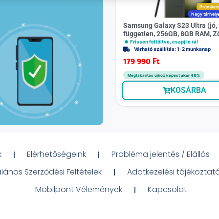
Prémium
Nagy tárhely
Samsung Galaxy S23 Ultra (jó,
független, 256GB, 8GB RAM, Z
Frissen feltöltve, csapj le rá!
Várható szállítás: 1-2 munkanap
179 990
Ft
Megtakarítás újhoz képest
akár 40%
KOSÁRBA
k
Elérhetőségeink
Probléma jelentés / Elállás
alános Szerződési Feltételek
Adatkezelési tájékoztat
Mobilpont Vélemények
Kapcsolat