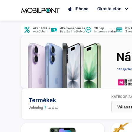
IPhone
Okostelefon
Akár
40%
-al
Akár készpénzes
20 nap
0% 
olcsóbban
fizetés átvételkor
ingyenes elállás
3 ré
KATEGÓRIÁ
Termékek
Jelenleg
7
találat