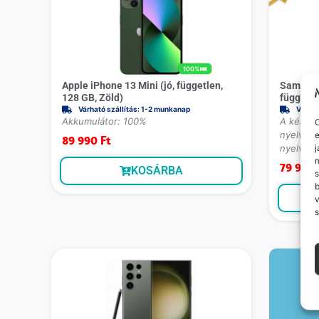
100%
Apple iPhone 13 Mini (jó, független,
Samsung
128 GB, Zöld)
függetle
Várható szállítás: 1-2 munkanap
Várhat
Akkumulátor: 100%
A készül
O
nyelvűek
e
89 990
Ft
nyelve ma
j
m
79 990
KOSÁRBA
s
v
s