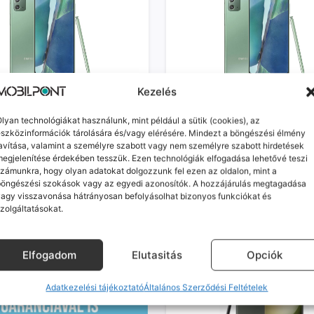
 Galaxy Note20 (újszerű,
Samsung Galaxy Note20 (kivál
Kezelés
n, 128GB, 8GB RAM, zöld)
független, 128GB, 8GB RAM, zö
ó szállítás: 1-2 munkanap
Várható szállítás: 1-2 munkanap
ék rendszerbeállításai angol
A készülék rendszerbeállításai 
lyan technológiákat használunk, mint például a sütik (cookies), az
 a telepített alkalmazások
nyelvűek a telepített alkalmazá
szközinformációk tárolására és/vagy elérésére. Mindezt a böngészési élmény
gyar., Cserélt kijelző!
nyelve magyar., S Pen Bluetoot
avítása, valamint a személyre szabott vagy nem személyre szabott hirdetések
egjelenítése érdekében tesszük. Ezen technológiák elfogadása lehetővé teszi
csatlakozása nem működik!
Ft
27%
zámunkra, hogy olyan adatokat dolgozzunk fel ezen az oldalon, mint a
69 990
Ft
böngészési szokások vagy az egyedi azonosítók. A hozzájárulás megtagadása
KOSÁRBA
agy visszavonása hátrányosan befolyásolhat bizonyos funkciókat és
KOSÁRBA
zolgáltatásokat.
Elfogadom
Elutasitás
Opciók
Adatkezelési tájékoztató
Általános Szerződési Feltételek