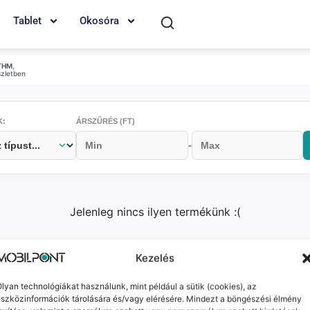
Tablet
Okosóra
THM
,
szletben
K:
ÁRSZŰRÉS (FT)
-
Jelenleg nincs ilyen termékünk :(
Kezelés
k
Elérhetőségeink
Probléma jelentés / Elállás
lyan technológiákat használunk, mint például a sütik (cookies), az
szközinformációk tárolására és/vagy elérésére. Mindezt a böngészési élmény
alános Szerződési Feltételek
Adatkezelési tájékoztat