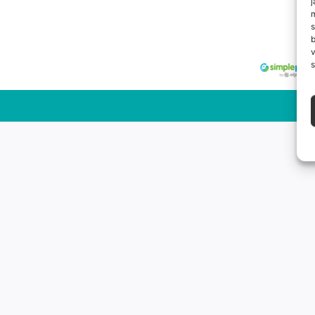
j
m
s
v
s