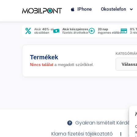
IPhone
Okostelefon
Akár
40%
-al
Akár készpénzes
20 nap
0% 
olcsóbban
fizetés átvételkor
ingyenes elállás
3 ré
KATEGÓRIÁ
Termékek
Nincs találat
a megadott szűrőkkel.
Gyakran Ismételt Kérdése
O
e
Klarna fizetési tájékoztató
Ált