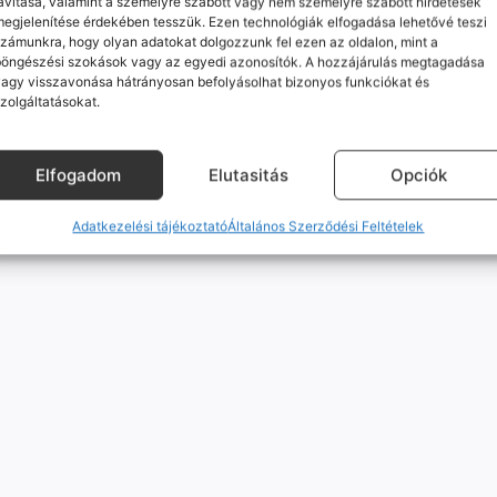
avítása, valamint a személyre szabott vagy nem személyre szabott hirdetések
egjelenítése érdekében tesszük. Ezen technológiák elfogadása lehetővé teszi
Mobilpont Vélemények
Kapcsolat
zámunkra, hogy olyan adatokat dolgozzunk fel ezen az oldalon, mint a
böngészési szokások vagy az egyedi azonosítók. A hozzájárulás megtagadása
agy visszavonása hátrányosan befolyásolhat bizonyos funkciókat és
zolgáltatásokat.
© Minden jog fenntartva
Elfogadom
Elutasitás
Opciók
Adatkezelési tájékoztató
Általános Szerződési Feltételek