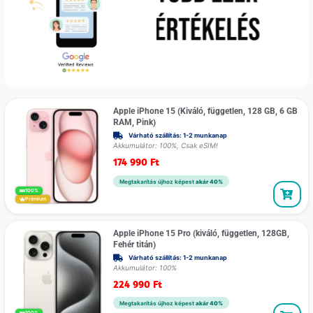
Apple iPhone 15 (Kiváló, független, 128 GB, 6 GB
RAM, Pink)
Várható szállítás: 1-2 munkanap
Akkumulátor: 100%, Csak eSIM!
174 990
Ft
Megtakarítás újhoz képest
akár 40%
100%
Prémium
Apple iPhone 15 Pro (kiváló, független, 128GB,
Fehér titán)
Várható szállítás: 1-2 munkanap
Akkumulátor: 100%
224 990
Ft
Megtakarítás újhoz képest
akár 40%
100%