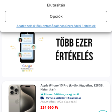
Várható szállítás: 1-2 munkanap
Elutasitás
209 990
Ft
Prémium
Opciók
Megtakarítás újhoz képest
akár 40%
Adatkezelési tájékoztató
Általános Szerződési Feltételek
Apple iPhone 15 Pro (kiváló, független, 128GB,
Natúr titán)
Frissen feltöltve, csapj le rá!
Várható szállítás: 1-2 munkanap
Akkumulátor: 100% Csak eSIM!
224 990
Ft