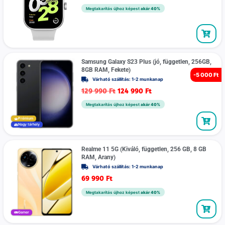
Megtakarítás újhoz képest
akár 40%
Samsung Galaxy S23 Plus (jó, független, 256GB,
8GB RAM, Fekete)
-
5 000 Ft
Várható szállítás: 1-2 munkanap
129 990
Ft
124 990
Ft
Megtakarítás újhoz képest
akár 40%
Prémium
Nagy tárhely
Realme 11 5G (Kiváló, független, 256 GB, 8 GB
RAM, Arany)
Várható szállítás: 1-2 munkanap
69 990
Ft
Megtakarítás újhoz képest
akár 40%
Gamer