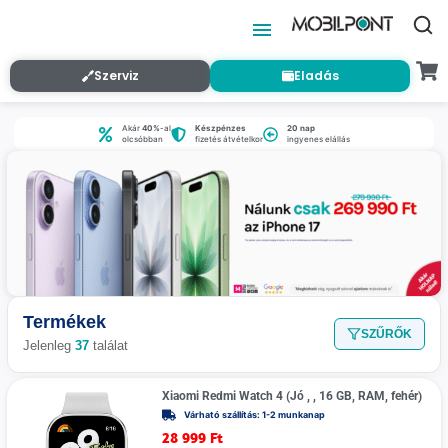
Szerviz
Eladás
Akár
40%
-al
Készpénzes
20 nap
olcsóbban
fizetés átvételkor
ingyenes elállás
Termékek
SZŰRŐK
Jelenleg
37
találat
Xiaomi Redmi Watch 4 (Jó , , 16 GB, RAM, fehér)
Várható szállítás: 1-2 munkanap
28 999
Ft