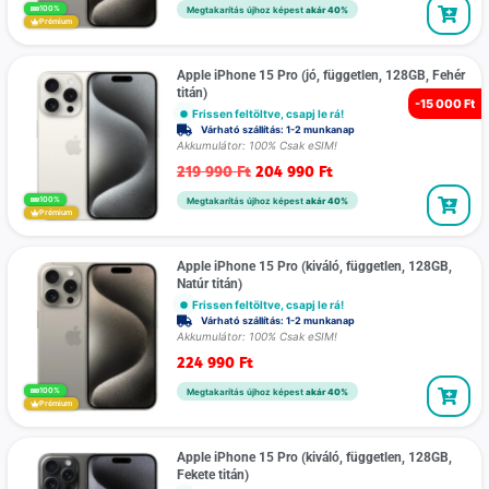
100%
Megtakarítás újhoz képest
akár 40%
Prémium
Apple iPhone 15 Pro (jó, független, 128GB, Fehér
titán)
-
15 000 Ft
Frissen feltöltve, csapj le rá!
Várható szállítás: 1-2 munkanap
Akkumulátor: 100% Csak eSIM!
219 990
Ft
204 990
Ft
100%
Megtakarítás újhoz képest
akár 40%
Prémium
Apple iPhone 15 Pro (kiváló, független, 128GB,
Natúr titán)
Frissen feltöltve, csapj le rá!
Várható szállítás: 1-2 munkanap
Akkumulátor: 100% Csak eSIM!
224 990
Ft
100%
Megtakarítás újhoz képest
akár 40%
Prémium
Apple iPhone 15 Pro (kiváló, független, 128GB,
Fekete titán)