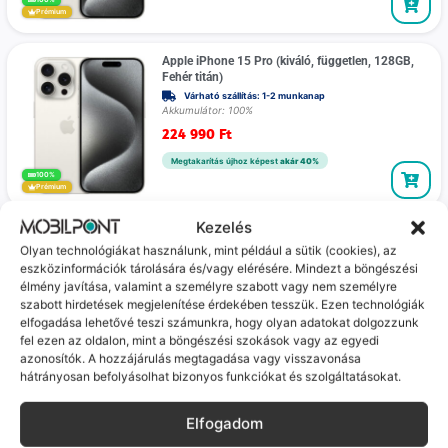
Prémium
Apple iPhone 15 Pro (kiváló, független, 128GB,
Fehér titán)
Várható szállítás: 1-2 munkanap
Akkumulátor: 100%
224 990
Ft
Megtakarítás újhoz képest
akár 40%
100%
Prémium
Kezelés
Google Pixel 8 Pro (Kiváló, független, 128 GB, 12
Olyan technológiákat használunk, mint például a sütik (cookies), az
GB RAM, kék)
eszközinformációk tárolására és/vagy elérésére. Mindezt a böngészési
Várható szállítás: 1-2 munkanap
élmény javítása, valamint a személyre szabott vagy nem személyre
159 990
Ft
szabott hirdetések megjelenítése érdekében tesszük. Ezen technológiák
elfogadása lehetővé teszi számunkra, hogy olyan adatokat dolgozzunk
Megtakarítás újhoz képest
akár 40%
fel ezen az oldalon, mint a böngészési szokások vagy az egyedi
Gamer
azonosítók. A hozzájárulás megtagadása vagy visszavonása
Prémium
hátrányosan befolyásolhat bizonyos funkciókat és szolgáltatásokat.
Apple Watch Ultra 2. generáció 49mm GPS +
Elfogadom
Cellular (Újszerű, független, 64 GB, RAM, fekete)
Frissen feltöltve, csapj le rá!