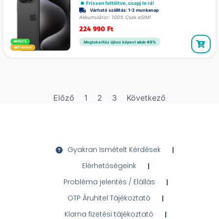
Frissen feltöltve, csapj le rá!
Várható szállítás: 1-2 munkanap
Akkumulátor: 100% Csak eSIM!
224 990
Ft
100%
Megtakarítás újhoz képest
akár 40%
Prémium
Előző
1
2
3
Következő
Gyakran Ismételt Kérdések
Elérhetőségeink
Probléma jelentés / Elállás
OTP Áruhitel Tájékoztató
Klarna fizetési tájékoztató