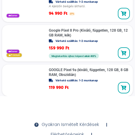
Várható szállítás: 1-2 munkanap
A kijelzőn beégés látható.
94 990
Ft
27%
Gamer
Google Pixel 8 Pro (Kiváló, független, 128 GB, 12
GB RAM, kék)
Várható szállítás: 1-2 munkanap
159 990
Ft
Gamer
Prémium
Megtakarítás újhoz képest
akár 40%
GOOGLE Pixel 9a (kiváló, független, 128 GB, 8 GB
RAM, Obszidián)
Várható szállítás: 1-2 munkanap
119 990
Ft
Gyakran Ismételt Kérdések
Elérhetőségeink