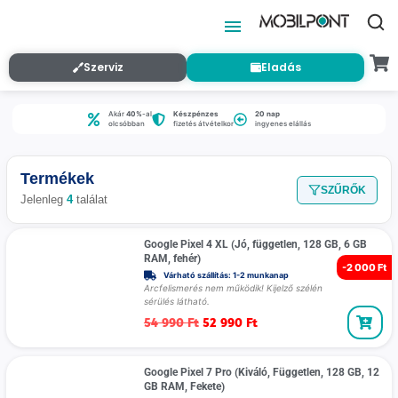
Szerviz
Eladás
Akár
40%
-al
Készpénzes
20 nap
olcsóbban
fizetés átvételkor
ingyenes elállás
Termékek
SZŰRŐK
Jelenleg
4
találat
Google Pixel 4 XL (Jó, független, 128 GB, 6 GB
RAM, fehér)
-
2 000 Ft
Várható szállítás: 1-2 munkanap
Arcfelismerés nem működik! Kijelző szélén
sérülés látható.
54 990
Ft
52 990
Ft
Google Pixel 7 Pro (Kiváló, Független, 128 GB, 12
GB RAM, Fekete)