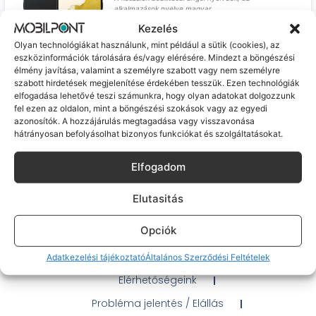
alkalmazások nyelve magyar
74 990
Ft
Kezelés
Olyan technológiákat használunk, mint például a sütik (cookies), az
eszközinformációk tárolására és/vagy elérésére. Mindezt a böngészési
élmény javítása, valamint a személyre szabott vagy nem személyre
szabott hirdetések megjelenítése érdekében tesszük. Ezen technológiák
Samsung Galaxy S21 Ultra (kiváló, független,
elfogadása lehetővé teszi számunkra, hogy olyan adatokat dolgozzunk
128GB, 12GB RAM, Fekete)
fel ezen az oldalon, mint a böngészési szokások vagy az egyedi
Várható szállítás: 1-2 munkanap
azonosítók. A hozzájárulás megtagadása vagy visszavonása
A készülék beállításai angol nyelvűek, az
alkalmazások nyelve magyar!
hátrányosan befolyásolhat bizonyos funkciókat és szolgáltatásokat.
89 990
Ft
Elfogadom
Elutasitás
Opciók
Gyakran Ismételt Kérdések
Adatkezelési tájékoztató
Általános Szerződési Feltételek
Elérhetőségeink
Probléma jelentés / Elállás