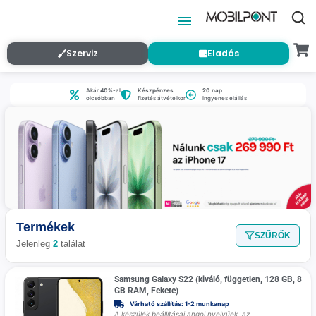
Szerviz
Eladás
Akár
40%
-al
Készpénzes
20 nap
olcsóbban
fizetés átvételkor
ingyenes elállás
Termékek
SZŰRŐK
Jelenleg
2
találat
Samsung Galaxy S22 (kiváló, független, 128 GB, 8
GB RAM, Fekete)
Várható szállítás: 1-2 munkanap
A készülék beállításai angol nyelvűek, az