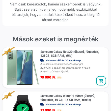
Nem csak kereskedők, hanem szakemberek is vagyunk.
Saját szervizünkben a legmodernebb eszközökkel
biztosítjuk, hogy a rendelt készüléked hosszú ideig hű
társad maradjon.
Mások ezeket is megnézték
Samsung Galaxy Note20 (újszerű, független,
128GB, 8GB RAM, zöld)
Várható szállítás: 1-2 munkanap
A készülék rendszerbeállításai angol
nyelvűek a telepített alkalmazások nyelve
magyar., Cserélt kijelző!
79 990
Ft
27%
Samsung Galaxy Watch 4 40mm (újszerű,
független, 16 GB, 1,5 GB RAM, fekete)
Várható szállítás: 1-2 munkanap
27 990
Ft
27%