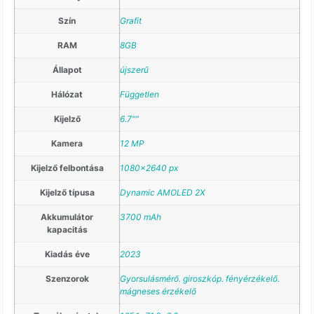
Szín
Grafit
RAM
8GB
Állapot
újszerű
Hálózat
Független
Kijelző
6.7""
Kamera
12 MP
Kijelző felbontása
1080×2640 px
Kijelző típusa
Dynamic AMOLED 2X
Akkumulátor
3700 mAh
kapacitás
Kiadás éve
2023
Szenzorok
Gyorsulásmérő. giroszkóp. fényérzékelő.
mágneses érzékelő