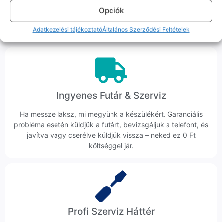
Ha ritkán előfordul egy hiba, nem kifogásokat keresünk,
Opciók
hanem megoldást. Szakértő kollégáink azonnal kézbe
veszik az ügyedet.
Adatkezelési tájékoztató
Általános Szerződési Feltételek
Ingyenes Futár & Szerviz
Ha messze laksz, mi megyünk a készülékért. Garanciális
probléma esetén küldjük a futárt, bevizsgáljuk a telefont, és
javítva vagy cserélve küldjük vissza – neked ez 0 Ft
költséggel jár.
Profi Szerviz Háttér