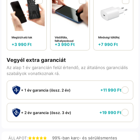
Megbízható tok
Védőfólia,
Minőségi töltőfej
felhelyezéssel
+
3 990
Ft
+
3 990
Ft
+
7 990
Ft
Vegyél extra garanciát
Az alap 1 év garancián felül értendő, az általános garanciális
szabályok vonatkoznak rá.
+
11 990
Ft
+ 1 év garancia (össz. 2 év)
+
19 990
Ft
+ 2 év garancia (össz. 3 év)
99%-ban karc- és sérülésmentes
ÁLLAPOT: