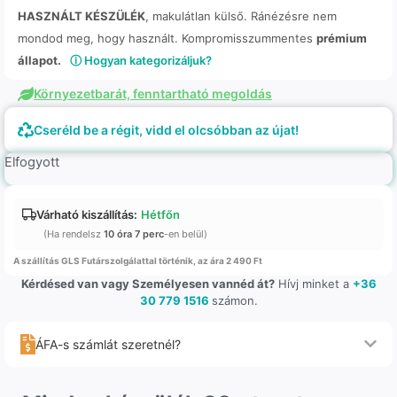
HASZNÁLT KÉSZÜLÉK
, makulátlan külső. Ránézésre nem
mondod meg, hogy használt. Kompromisszummentes
prémium
állapot.
ⓘ Hogyan kategorizáljuk?
Környezetbarát, fenntartható megoldás
Cseréld be a régit, vidd el olcsóbban az újat!
Elfogyott
Várható kiszállítás:
Hétfőn
(Ha rendelsz
10 óra 7 perc
-en belül)
A szállítás GLS Futárszolgálattal történik, az ára 2 490 Ft
Kérdésed van vagy Személyesen vannéd át?
Hívj minket a
+36
30 779 1516
számon.
ÁFA-s számlát szeretnél?