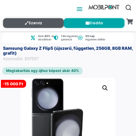
Szerviz
Eladás
Akár
40%
-al
1 év
ingyenes
20 nap
olcsóbban
garancia
ingyenes elállás
Samsung Galaxy Z Flip5 (újszerű, független, 256GB, 8GB RAM,
grafit)
Azonosító: 937557
Megtakarítás egy újhoz képest akár 40%
-
15 000 Ft