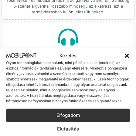
tökéletesen és hibátlanul teszi a dolgát! Ha valahol (pl. Samsung
S-széria) a gyárinál rosszabb minőségű az alkatrész, azt a
termékleírásban külön jelezzük neked.
100% Elérhetőség
Kezelés
Olyan technológiákat használunk, mint például a sütik (cookies), az
Sok éve a szegedi piac meghatározó szereplői vagyunk.
eszközinformációk tárolására és/vagy elérésére. Mindezt a böngészési
Nem egy arctalan webshop vagyunk: ha kérdésed van, élő
élmény javítása, valamint a személyre szabott vagy nem személyre
ember veszi fel a telefont, és személyesen is megtalálsz
szabott hirdetések megjelenítése érdekében tesszük. Ezen technológiák
minket Szegeden.
elfogadása lehetővé teszi számunkra, hogy olyan adatokat dolgozzunk
fel ezen az oldalon, mint a böngészési szokások vagy az egyedi
azonosítók. A hozzájárulás megtagadása vagy visszavonása
hátrányosan befolyásolhat bizonyos funkciókat és szolgáltatásokat.
Elfogadom
Korrekt Ügyintézés
Elutasitás
Hibázni emberi dolog, de a felelősségvállalás nálunk alap.