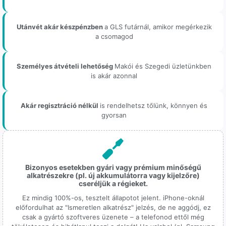
Utánvét akár készpénzben
a GLS futárnál, amikor megérkezik
a csomagod
Személyes átvételi lehetőség
Makói és Szegedi üzletünkben
is akár azonnal
Akár regisztráció nélkül
is rendelhetsz tőlünk, könnyen és
gyorsan
Bizonyos esetekben gyári vagy prémium minőségű
alkatrészekre (pl. új akkumulátorra vagy kijelzőre)
cseréljük a régieket.
Ez mindig 100%-os, tesztelt állapotot jelent. iPhone-oknál
előfordulhat az "Ismeretlen alkatrész" jelzés, de ne aggódj, ez
csak a gyártó szoftveres üzenete – a telefonod ettől még