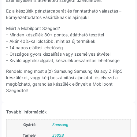
személyesen is átveheted szegedi üzletünkben.
Ez a készülék pénztárcabarát és fenntartható választás –
környezettudatos vásárlóknak is ajánljuk!
Miért a Mobilpont Szeged?
– Minden készülék 80+ pontos, átlátható teszttel
– Akár 40%-kal olcsóbb, mint az új termékek
– 14 napos elállási lehetőség
– Országos gyors kiszállítás vagy személyes átvétel
– Kiváló ügyfélszolgálat, készülékbeszámítás lehetősége
Rendeld meg most a(z) Samsung Samsung Galaxy Z Flip5
készüléket, vagy kérj beszámítási ajánlatot, és élvezd a
megbízható, garanciás készülék előnyeit a Mobilpont
Szegedtől!
További információk
Gyártó
Samsung
Tárhely
256GB