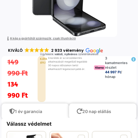
A kép a gyártótól származik, csak illustráció
KIVÁLÓ
2 933 vélemény
Ügyfeleink
valódi
,
nyilvános
üzletértékelései
3
A korábbi ár az árcsökkentés
149
K.ÁFA
alkalmazását megelőző legalább
kamatmentes
(0%)
30 napos időszakon belül
részlet
alkalmazott legalacsonyabb ár.
990
Ft
44 997 Ft
/
hónap
134
990
Ft
1 év garancia
20 nap elállás
Válassz védelmet