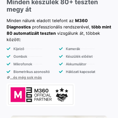
Minden készülék 80+ teszten
megy át
Minden nálunk eladott telefont az
M360
Diagnostics
professzionális rendszerével,
több mint
80 automatizált teszten
vizsgálunk át, többek
között:
Kijelző
Kamerák
Gombok
Készülék előélet
Mikrofonok
Akkumulátor
Biometrikus azonosító
Hálózati kapcsolat
...és még sok más