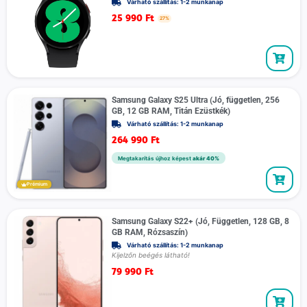
Várható szállítás: 1-2 munkanap
25 990
Ft
27%
Samsung Galaxy S25 Ultra (Jó, független, 256
GB, 12 GB RAM, Titán Ezüstkék)
Várható szállítás: 1-2 munkanap
264 990
Ft
Megtakarítás újhoz képest
akár 40%
Prémium
Samsung Galaxy S22+ (Jó, Független, 128 GB, 8
GB RAM, Rózsaszín)
Várható szállítás: 1-2 munkanap
Kijelzőn beégés látható!
79 990
Ft