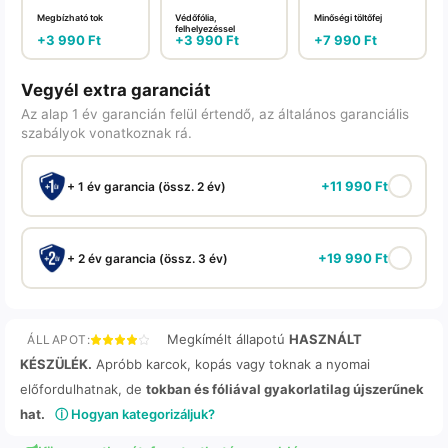
Megbízható tok
Védőfólia,
Minőségi töltőfej
felhelyezéssel
+
3 990
Ft
+
3 990
Ft
+
7 990
Ft
Vegyél extra garanciát
Az alap 1 év garancián felül értendő, az általános garanciális
szabályok vonatkoznak rá.
+
11 990
Ft
+ 1 év garancia (össz. 2 év)
+
19 990
Ft
+ 2 év garancia (össz. 3 év)
Megkímélt állapotú
HASZNÁLT
ÁLLAPOT:
KÉSZÜLÉK.
Apróbb karcok, kopás vagy toknak a nyomai
előfordulhatnak, de
tokban és fóliával gyakorlatilag újszerűnek
hat.
ⓘ Hogyan kategorizáljuk?