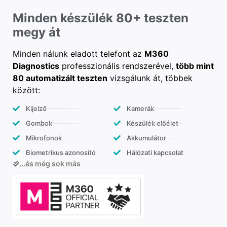
Minden készülék 80+ teszten
megy át
Minden nálunk eladott telefont az
M360
Diagnostics
professzionális rendszerével,
több mint
80 automatizált teszten
vizsgálunk át, többek
között:
Kijelző
Kamerák
Gombok
Készülék előélet
Mikrofonok
Akkumulátor
Biometrikus azonosító
Hálózati kapcsolat
...és még sok más