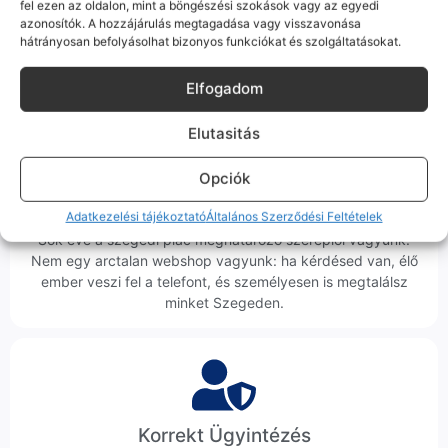
fel ezen az oldalon, mint a böngészési szokások vagy az egyedi
csak a gyártó szoftveres üzenete – a telefonod ettől még
azonosítók. A hozzájárulás megtagadása vagy visszavonása
tökéletesen és hibátlanul teszi a dolgát! Ha valahol (pl. Samsung
hátrányosan befolyásolhat bizonyos funkciókat és szolgáltatásokat.
S-széria) a gyárinál rosszabb minőségű az alkatrész, azt a
termékleírásban külön jelezzük neked.
Elfogadom
Elutasitás
Opciók
100% Elérhetőség
Adatkezelési tájékoztató
Általános Szerződési Feltételek
Sok éve a szegedi piac meghatározó szereplői vagyunk.
Nem egy arctalan webshop vagyunk: ha kérdésed van, élő
ember veszi fel a telefont, és személyesen is megtalálsz
minket Szegeden.
Korrekt Ügyintézés