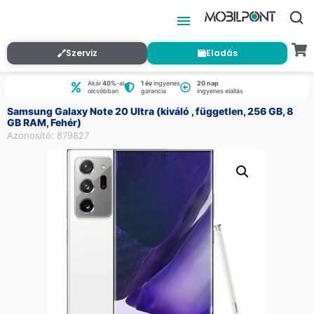
Szerviz
Eladás
Akár
40%
-al
1 év
ingyenes
20 nap
olcsóbban
garancia
ingyenes elállás
Samsung Galaxy Note 20 Ultra (kiváló , független, 256 GB, 8
GB RAM, Fehér)
Azonosító: 879827