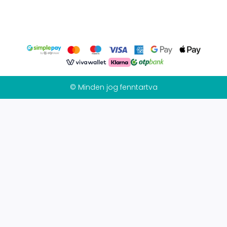
© Minden jog fenntartva