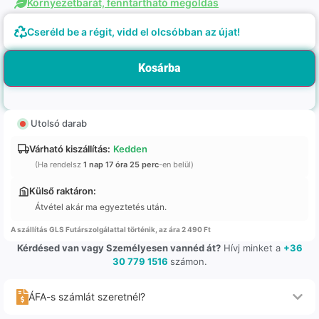
Környezetbarát, fenntartható megoldás
Cseréld be a régit, vidd el olcsóbban az újat!
Kosárba
Utolsó darab
Várható kiszállítás:
Kedden
(Ha rendelsz
1 nap 17 óra 25 perc
-en belül)
Külső raktáron:
Átvétel akár ma egyeztetés után.
A szállítás GLS Futárszolgálattal történik, az ára 2 490 Ft
Kérdésed van vagy Személyesen vannéd át?
Hívj minket a
+36
30 779 1516
számon.
ÁFA-s számlát szeretnél?