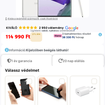
A kép a gyártótól származik, csak illustráció
KIVÁLÓ
2 950 vélemény
Ügyfeleink
valódi
,
nyilvános
üzletértékelései
3 kamatmentes részlet
114 990
Ft
27% ÁFA
38 330 Ft
/ hónap
Információ:
Kijelzőben beégés látható!
1 év garancia
20 nap elállás
Válassz védelmet