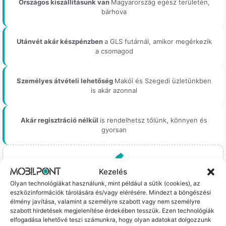
Országos kiszállításunk van
Magyarország egész területén,
bárhova
Utánvét akár készpénzben
a GLS futárnál, amikor megérkezik
a csomagod
Személyes átvételi lehetőség
Makói és Szegedi üzletünkben
is akár azonnal
Akár regisztráció nélkül
is rendelhetsz tőlünk, könnyen és
gyorsan
Kezelés
Bizonyos esetekben gyári vagy prémium minőségű
Olyan technológiákat használunk, mint például a sütik (cookies), az
alkatrészekre (pl. új akkumulátorra vagy kijelzőre)
eszközinformációk tárolására és/vagy elérésére. Mindezt a böngészési
cseréljük a régieket.
élmény javítása, valamint a személyre szabott vagy nem személyre
szabott hirdetések megjelenítése érdekében tesszük. Ezen technológiák
Ez mindig 100%-os, tesztelt állapotot jelent. iPhone-oknál
elfogadása lehetővé teszi számunkra, hogy olyan adatokat dolgozzunk
előfordulhat az "Ismeretlen alkatrész" jelzés, de ne aggódj, ez