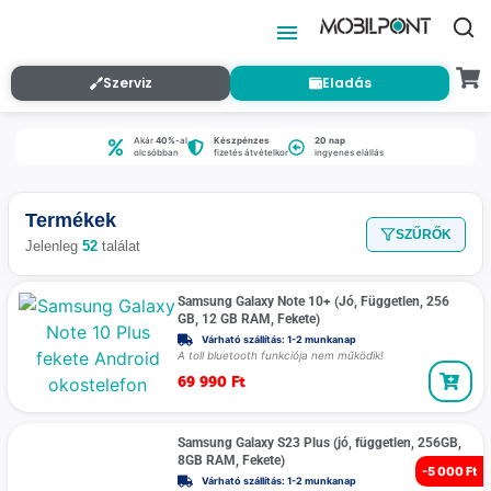
Szerviz
Eladás
Akár
40%
-al
Készpénzes
20 nap
olcsóbban
fizetés átvételkor
ingyenes elállás
Termékek
SZŰRŐK
Jelenleg
52
találat
Samsung Galaxy Note 10+ (Jó, Független, 256
GB, 12 GB RAM, Fekete)
Várható szállítás: 1-2 munkanap
A toll bluetooth funkciója nem működik!
69 990
Ft
Samsung Galaxy S23 Plus (jó, független, 256GB,
8GB RAM, Fekete)
-
5 000 Ft
Várható szállítás: 1-2 munkanap