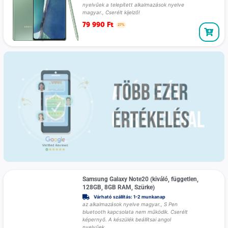
nyelvűek a telepített alkalmazások nyelve
magyar., Cserélt kijelző!
79 990
Ft
27%
Samsung Galaxy Note20 (kiváló, független,
128GB, 8GB RAM, Szürke)
Várható szállítás: 1-2 munkanap
az alkalmazások nyelve magyar., S Pen
bluetooth kapcsolata nem működik. Cserélt
képernyő. A készülék beállítsai angol
nyelvűek