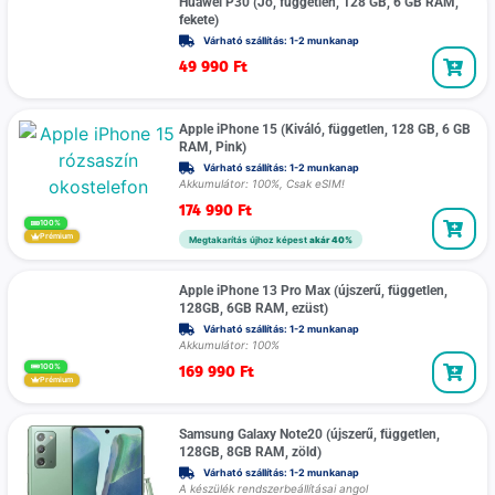
Huawei P30 (Jó, független, 128 GB, 6 GB RAM,
fekete)
Várható szállítás: 1-2 munkanap
49 990
Ft
Apple iPhone 15 (Kiváló, független, 128 GB, 6 GB
RAM, Pink)
Várható szállítás: 1-2 munkanap
Akkumulátor: 100%, Csak eSIM!
174 990
Ft
100%
Prémium
Megtakarítás újhoz képest
akár 40%
Apple iPhone 13 Pro Max (újszerű, független,
128GB, 6GB RAM, ezüst)
Várható szállítás: 1-2 munkanap
Akkumulátor: 100%
169 990
Ft
100%
Prémium
Samsung Galaxy Note20 (újszerű, független,
128GB, 8GB RAM, zöld)
Várható szállítás: 1-2 munkanap
A készülék rendszerbeállításai angol