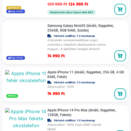
129 990
Ft
124 990
Ft
Prémium
Nagy tárhely
Megtakarítás újhoz képest
akár 40%
Samsung Galaxy Note20 (kiváló, független,
256GB, 8GB RAM, Szürke)
Várható szállítás: 1-2 munkanap
A készülék rendszerbeállításai angol
nyelvűek a telepített alkalmazások nyelve
magyar., A kijelzőben beégés látható!
74 990
Ft
Nagy tárhely
Apple iPhone 11 (kiváló, független, 256 GB, 4 GB
RAM, Fehér)
Várható szállítás: 1-2 munkanap
Akkumulátor: 100%
74 990
Ft
100%
Apple iPhone 14 Pro Max (kiváló, független,
128GB, Fekete)
Várható szállítás: 1-2 munkanap
Akkumulátor: 100% Csak eSIM! Cserélt
kijelző.