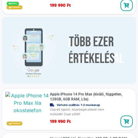
199 990
Ft
100%
Prémium
Apple iPhone 14 Pro Max (kiváló, független,
128GB, 6GB RAM, Lila)
Várható szállítás: 1-2 munkanap
Cserélt kijelző, közelségérzékelő nem
működik! Csak eSIM!
199 990
Ft
Prémium