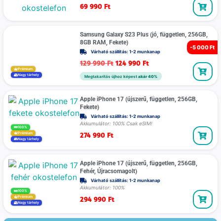
69 990
Ft
Samsung Galaxy S23 Plus (jó, független, 256GB,
8GB RAM, Fekete)
-
5 000 Ft
Várható szállítás: 1-2 munkanap
129 990
Ft
124 990
Ft
Prémium
Nagy tárhely
Megtakarítás újhoz képest
akár 40%
Apple iPhone 17 (újszerű, független, 256GB,
Fekete)
Várható szállítás: 1-2 munkanap
Akkumulátor: 100% Csak eSIM!
100%
274 990
Ft
Prémium
Nagy tárhely
Apple iPhone 17 (újszerű, független, 256GB,
Fehér, Újracsomagolt)
Várható szállítás: 1-2 munkanap
Akkumulátor: 100%
100%
294 990
Ft
Prémium
Nagy tárhely