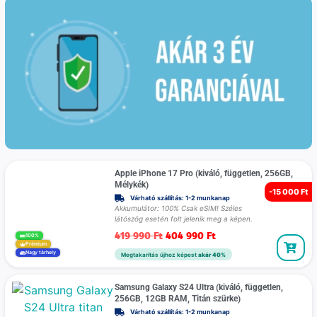
Apple iPhone 17 Pro (kiváló, független, 256GB,
Mélykék)
-
15 000 Ft
Várható szállítás: 1-2 munkanap
Akkumulátor: 100% Csak eSIM! Széles
látószög esetén folt jelenik meg a képen.
419 990
Ft
404 990
Ft
100%
Prémium
Nagy tárhely
Megtakarítás újhoz képest
akár 40%
Samsung Galaxy S24 Ultra (kiváló, független,
256GB, 12GB RAM, Titán szürke)
Várható szállítás: 1-2 munkanap