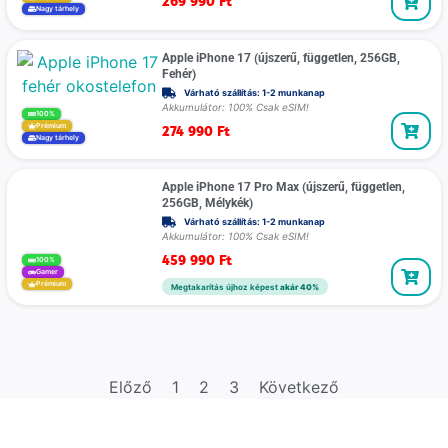
269 990
Ft
Nagy tárhely
Apple iPhone 17 (újszerű, független, 256GB,
Fehér)
Várható szállítás: 1-2 munkanap
Akkumulátor: 100% Csak eSIM!
100%
274 990
Ft
Prémium
Nagy tárhely
Apple iPhone 17 Pro Max (újszerű, független,
256GB, Mélykék)
Várható szállítás: 1-2 munkanap
Akkumulátor: 100% Csak eSIM!
459 990
Ft
100%
Gamer
Prémium
Megtakarítás újhoz képest
akár 40%
Előző
1
2
3
Következő