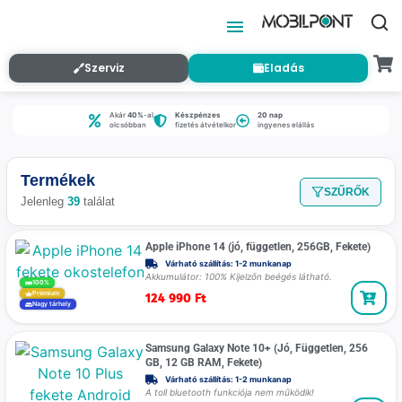
Szerviz
Eladás
Akár
40%
-al
Készpénzes
20 nap
olcsóbban
fizetés átvételkor
ingyenes elállás
Termékek
SZŰRŐK
Jelenleg
39
találat
Apple iPhone 14 (jó, független, 256GB, Fekete)
Várható szállítás: 1-2 munkanap
Akkumulátor: 100% Kijelzőn beégés látható.
100%
124 990
Ft
Prémium
Nagy tárhely
Samsung Galaxy Note 10+ (Jó, Független, 256
GB, 12 GB RAM, Fekete)
Várható szállítás: 1-2 munkanap
A toll bluetooth funkciója nem működik!