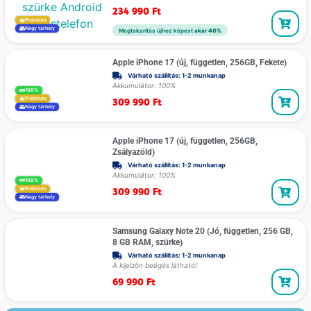
234 990
Ft
Prémium
Nagy tárhely
Megtakarítás újhoz képest
akár 40%
Apple iPhone 17 (új, független, 256GB, Fekete)
Várható szállítás: 1-2 munkanap
Akkumulátor: 100%
100%
309 990
Ft
Prémium
Nagy tárhely
Apple iPhone 17 (új, független, 256GB,
Zsályazöld)
Várható szállítás: 1-2 munkanap
Akkumulátor: 100%
100%
309 990
Ft
Prémium
Nagy tárhely
Samsung Galaxy Note 20 (Jó, független, 256 GB,
8 GB RAM, szürke)
Várható szállítás: 1-2 munkanap
A kijelzön beégés látható!
69 990
Ft