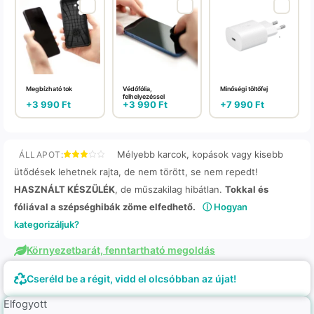
Megbízható tok
Védőfólia,
Minőségi töltőfej
felhelyezéssel
+
3 990
Ft
+
3 990
Ft
+
7 990
Ft
Mélyebb karcok, kopások vagy kisebb
ÁLLAPOT:
ütődések lehetnek rajta, de nem törött, se nem repedt!
HASZNÁLT KÉSZÜLÉK
, de műszakilag hibátlan.
Tokkal és
fóliával a szépséghibák zöme elfedhető.
ⓘ Hogyan
kategorizáljuk?
Környezetbarát, fenntartható megoldás
Cseréld be a régit, vidd el olcsóbban az újat!
Elfogyott