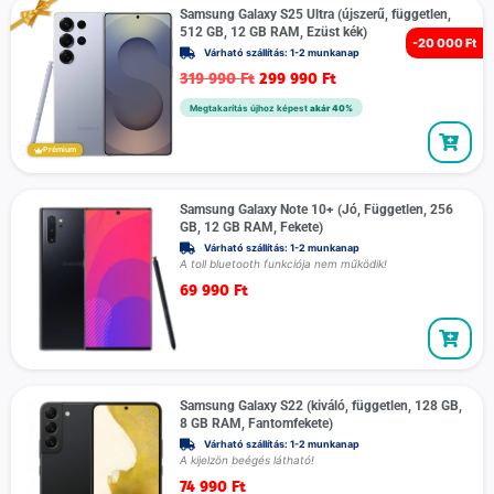
Samsung Galaxy S25 Ultra (újszerű, független,
512 GB, 12 GB RAM, Ezüst kék)
-
20 000 Ft
Várható szállítás: 1-2 munkanap
319 990
Ft
299 990
Ft
Megtakarítás újhoz képest
akár 40%
Prémium
Samsung Galaxy Note 10+ (Jó, Független, 256
GB, 12 GB RAM, Fekete)
Várható szállítás: 1-2 munkanap
A toll bluetooth funkciója nem működik!
69 990
Ft
Samsung Galaxy S22 (kiváló, független, 128 GB,
8 GB RAM, Fantomfekete)
Várható szállítás: 1-2 munkanap
A kijelzön beégés látható!
74 990
Ft