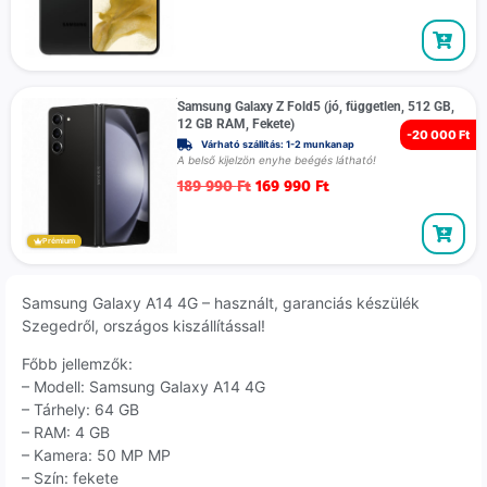
Samsung Galaxy Z Fold5 (jó, független, 512 GB,
12 GB RAM, Fekete)
-
20 000 Ft
Várható szállítás: 1-2 munkanap
A belső kijelzön enyhe beégés látható!
189 990
Ft
169 990
Ft
Prémium
Samsung Galaxy A14 4G – használt, garanciás készülék
Szegedről, országos kiszállítással!
Főbb jellemzők:
– Modell: Samsung Galaxy A14 4G
– Tárhely: 64 GB
– RAM: 4 GB
– Kamera: 50 MP MP
– Szín: fekete