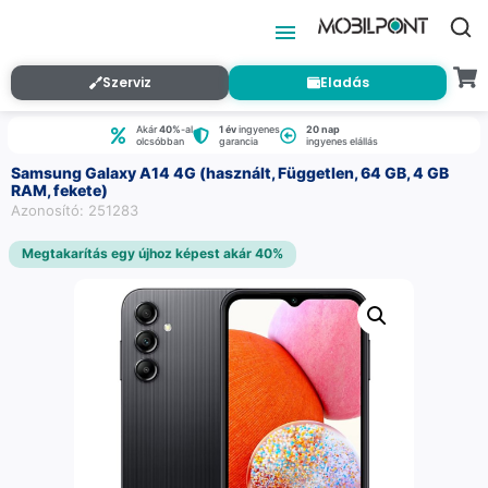
Szerviz
Eladás
Akár
40%
-al
1 év
ingyenes
20 nap
olcsóbban
garancia
ingyenes elállás
Samsung Galaxy A14 4G (használt, Független, 64 GB, 4 GB
RAM, fekete)
Azonosító: 251283
Megtakarítás egy újhoz képest akár 40%