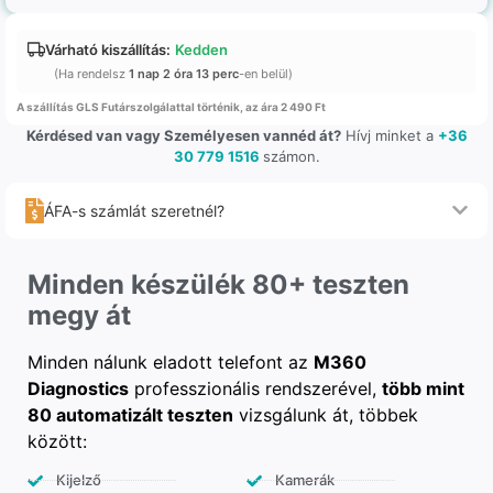
Várható kiszállítás:
Kedden
(Ha rendelsz
1 nap 2 óra 13 perc
-en belül)
A szállítás GLS Futárszolgálattal történik, az ára 2 490 Ft
Kérdésed van vagy Személyesen vannéd át?
Hívj minket a
+36
30 779 1516
számon.
ÁFA-s számlát szeretnél?
Minden készülék 80+ teszten
megy át
Minden nálunk eladott telefont az
M360
Diagnostics
professzionális rendszerével,
több mint
80 automatizált teszten
vizsgálunk át, többek
között:
Kijelző
Kamerák