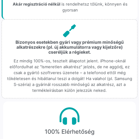
Akár regisztráció nélkül
is rendelhetsz tőlünk, könnyen és
gyorsan
Bizonyos esetekben gyári vagy prémium minőségű
alkatrészekre (pl. új akkumulátorra vagy kijelzőre)
cseréljük a régieket.
Ez mindig 100%-os, tesztelt állapotot jelent. iPhone-oknál
előfordulhat az "Ismeretlen alkatrész" jelzés, de ne aggódj, ez
csak a gyártó szoftveres üzenete – a telefonod ettől még
tökéletesen és hibátlanul teszi a dolgát! Ha valahol (pl. Samsung
S-széria) a gyárinál rosszabb minőségű az alkatrész, azt a
termékleírásban külön jelezzük neked.
100% Elérhetőség