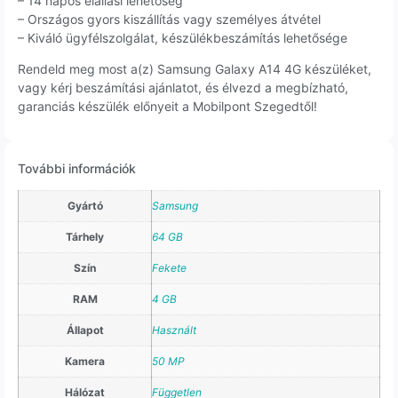
– 14 napos elállási lehetőség
– Országos gyors kiszállítás vagy személyes átvétel
– Kiváló ügyfélszolgálat, készülékbeszámítás lehetősége
Rendeld meg most a(z) Samsung Galaxy A14 4G készüléket,
vagy kérj beszámítási ajánlatot, és élvezd a megbízható,
garanciás készülék előnyeit a Mobilpont Szegedtől!
További információk
Gyártó
Samsung
Tárhely
64 GB
Szín
Fekete
RAM
4 GB
Állapot
Használt
Kamera
50 MP
Hálózat
Független