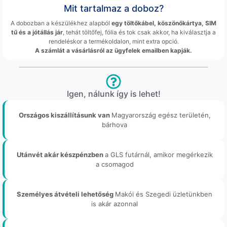
Mit tartalmaz a doboz?
A dobozban a készülékhez alapból
egy töltőkábel, köszönőkártya, SIM
tű és a jótállás jár
, tehát töltőfej, fólia és tok csak akkor, ha kiválasztja a
rendeléskor a termékoldalon, mint extra opció.
A számlát a vásárlásról az ügyfelek emailben kapják.
Igen, nálunk így is lehet!
Országos kiszállításunk van
Magyarország egész területén,
bárhova
Utánvét akár készpénzben
a GLS futárnál, amikor megérkezik
a csomagod
Személyes átvételi lehetőség
Makói és Szegedi üzletünkben
is akár azonnal