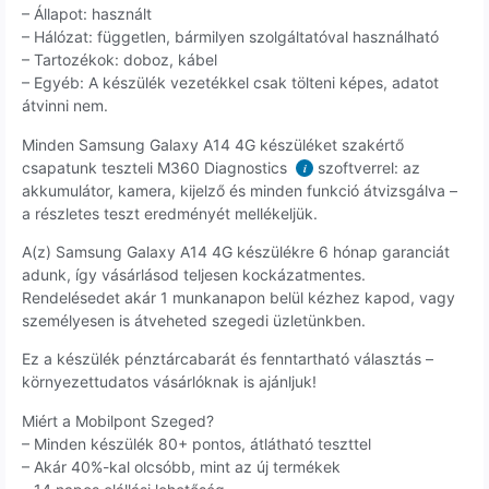
– Állapot: használt
– Hálózat: független, bármilyen szolgáltatóval használható
– Tartozékok: doboz, kábel
– Egyéb: A készülék vezetékkel csak tölteni képes, adatot
átvinni nem.
Minden Samsung Galaxy A14 4G készüléket szakértő
csapatunk teszteli M360 Diagnostics
szoftverrel: az
i
akkumulátor, kamera, kijelző és minden funkció átvizsgálva –
a részletes teszt eredményét mellékeljük.
A(z) Samsung Galaxy A14 4G készülékre 6 hónap garanciát
adunk, így vásárlásod teljesen kockázatmentes.
Rendelésedet akár 1 munkanapon belül kézhez kapod, vagy
személyesen is átveheted szegedi üzletünkben.
Ez a készülék pénztárcabarát és fenntartható választás –
környezettudatos vásárlóknak is ajánljuk!
Miért a Mobilpont Szeged?
– Minden készülék 80+ pontos, átlátható teszttel
– Akár 40%-kal olcsóbb, mint az új termékek