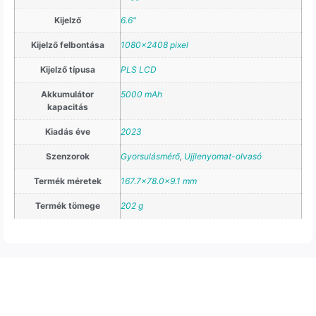
Kijelző
6.6"
Kijelző felbontása
1080×2408 pixel
Kijelző típusa
PLS LCD
Akkumulátor
5000 mAh
kapacitás
Kiadás éve
2023
Szenzorok
Gyorsulásmérő
,
Ujjlenyomat-olvasó
Termék méretek
167.7×78.0x9.1 mm
Termék tömege
202 g