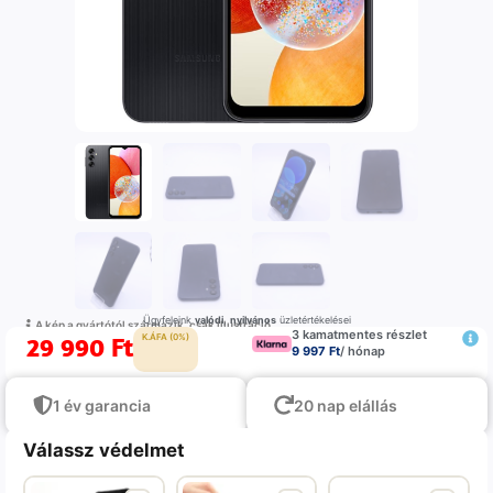
Ügyfeleink
valódi
,
nyilvános
üzletértékelései
A kép a gyártótól származik, csak illustráció
3 kamatmentes részlet
29 990
Ft
K.ÁFA (0%)
9 997 Ft
/ hónap
1 év garancia
20 nap elállás
Válassz védelmet