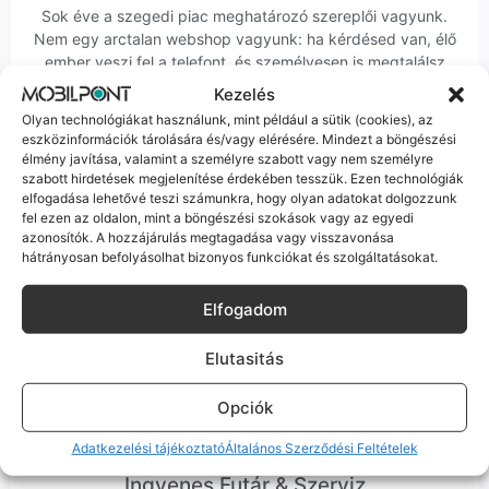
Sok éve a szegedi piac meghatározó szereplői vagyunk.
Nem egy arctalan webshop vagyunk: ha kérdésed van, élő
ember veszi fel a telefont, és személyesen is megtalálsz
minket Szegeden.
Kezelés
Olyan technológiákat használunk, mint például a sütik (cookies), az
eszközinformációk tárolására és/vagy elérésére. Mindezt a böngészési
élmény javítása, valamint a személyre szabott vagy nem személyre
szabott hirdetések megjelenítése érdekében tesszük. Ezen technológiák
elfogadása lehetővé teszi számunkra, hogy olyan adatokat dolgozzunk
fel ezen az oldalon, mint a böngészési szokások vagy az egyedi
Korrekt Ügyintézés
azonosítók. A hozzájárulás megtagadása vagy visszavonása
hátrányosan befolyásolhat bizonyos funkciókat és szolgáltatásokat.
Hibázni emberi dolog, de a felelősségvállalás nálunk alap.
Ha ritkán előfordul egy hiba, nem kifogásokat keresünk,
Elfogadom
hanem megoldást. Szakértő kollégáink azonnal kézbe
veszik az ügyedet.
Elutasitás
Opciók
Adatkezelési tájékoztató
Általános Szerződési Feltételek
Ingyenes Futár & Szerviz