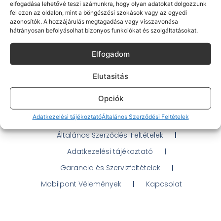
elfogadása lehetővé teszi számunkra, hogy olyan adatokat dolgozzunk
fel ezen az oldalon, mint a böngészési szokások vagy az egyedi
azonosítók. A hozzájárulás megtagadása vagy visszavonása
hátrányosan befolyásolhat bizonyos funkciókat és szolgáltatásokat.
Gyakran Ismételt Kérdések
Elfogadom
Elérhetőségeink
Elutasitás
Ügyintézés / Probléma jelentés
Opciók
OTP Áruhitel Tájékoztató
Adatkezelési tájékoztató
Általános Szerződési Feltételek
Klarna fizetési tájékoztató
Általános Szerződési Feltételek
Adatkezelési tájékoztató
Garancia és Szervizfeltételek
Mobilpont Vélemények
Kapcsolat