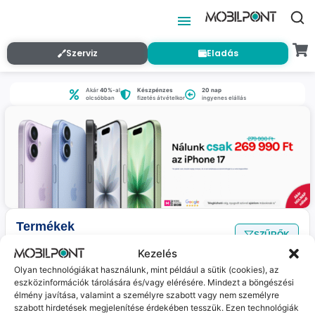
Szerviz
Eladás
Akár
40%
-al
Készpénzes
20 nap
olcsóbban
fizetés átvételkor
ingyenes elállás
Termékek
SZŰRŐK
Nincs találat
a megadott szűrőkkel.
Kezelés
Olyan technológiákat használunk, mint például a sütik (cookies), az
eszközinformációk tárolására és/vagy elérésére. Mindezt a böngészési
Jelenleg nincs ilyen termékünk :(
élmény javítása, valamint a személyre szabott vagy nem személyre
szabott hirdetések megjelenítése érdekében tesszük. Ezen technológiák