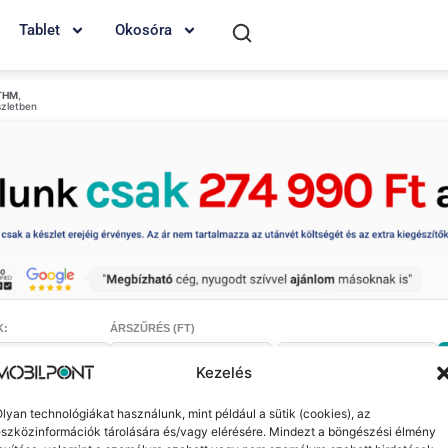
Tablet
Okosóra
THM
,
szletben
K:
ÁRSZŰRÉS (FT)
-
Kezelés
lyan technológiákat használunk, mint például a sütik (cookies), az
szközinformációk tárolására és/vagy elérésére. Mindezt a böngészési élmény