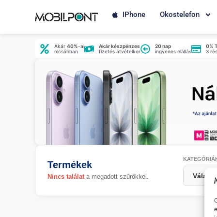
IPhone
Okostelefon
Akár
40%
-al
Akár készpénzes
20 nap
0% 
olcsóbban
fizetés átvételkor
ingyenes elállás
3 ré
KATEGÓRIÁ
Termékek
Nincs találat
a megadott szűrőkkel.
O
e