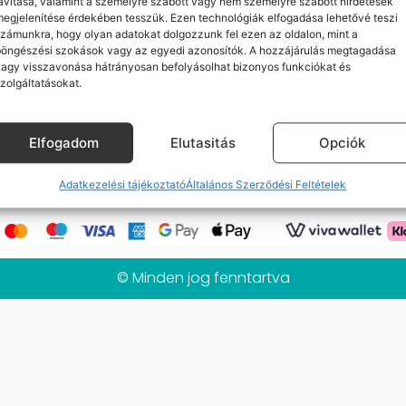
avítása, valamint a személyre szabott vagy nem személyre szabott hirdetések
Jelenleg nincs ilyen termékünk :(
egjelenítése érdekében tesszük. Ezen technológiák elfogadása lehetővé teszi
zámunkra, hogy olyan adatokat dolgozzunk fel ezen az oldalon, mint a
böngészési szokások vagy az egyedi azonosítók. A hozzájárulás megtagadása
agy visszavonása hátrányosan befolyásolhat bizonyos funkciókat és
zolgáltatásokat.
k
Elérhetőségeink
Probléma jelentés / Elállás
alános Szerződési Feltételek
Adatkezelési tájékoztat
Elfogadom
Elutasitás
Opciók
Mobilpont Vélemények
Kapcsolat
Adatkezelési tájékoztató
Általános Szerződési Feltételek
© Minden jog fenntartva