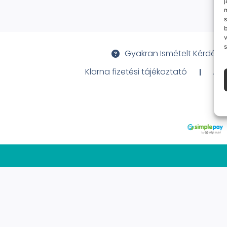
j
m
s
v
s
Gyakran Ismételt Kérdése
Klarna fizetési tájékoztató
Ált