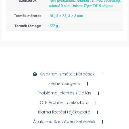
Szenzorok
15W gyorstöltés
,
Android 13
,
IP52 védettség
,
microSD slot
,
Unisoc Tiger T616 chipset
Termék méretek
161
,
5 x 73
,
8 x 8 mm
Termék tömege
177 g
Gyakran Ismételt Kérdések
Elérhetőségeink
Probléma jelentés / Elállás
OTP Áruhitel Tájékoztató
Klarna fizetési tájékoztató
Általános Szerződési Feltételek