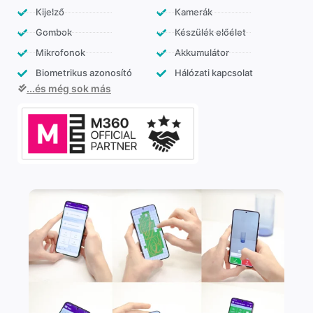
Kijelző
Kamerák
Gombok
Készülék előélet
Mikrofonok
Akkumulátor
Biometrikus azonosító
Hálózati kapcsolat
...és még sok más