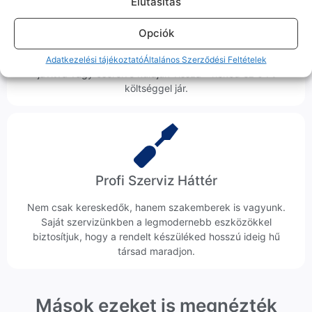
Elutasitás
Ingyenes Futár & Szerviz
Opciók
Ha messze laksz, mi megyünk a készülékért. Garanciális
probléma esetén küldjük a futárt, bevizsgáljuk a telefont, és
Adatkezelési tájékoztató
Általános Szerződési Feltételek
javítva vagy cserélve küldjük vissza – neked ez 0 Ft
költséggel jár.
Profi Szerviz Háttér
Nem csak kereskedők, hanem szakemberek is vagyunk.
Saját szervizünkben a legmodernebb eszközökkel
biztosítjuk, hogy a rendelt készüléked hosszú ideig hű
társad maradjon.
Mások ezeket is megnézték