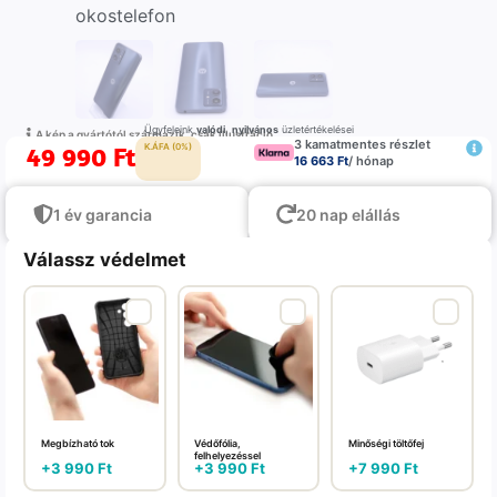
Ügyfeleink
valódi
,
nyilvános
üzletértékelései
A kép a gyártótól származik, csak illustráció
3 kamatmentes részlet
49 990
Ft
K.ÁFA (0%)
16 663 Ft
/ hónap
1 év garancia
20 nap elállás
Válassz védelmet
Megbízható tok
Védőfólia,
Minőségi töltőfej
felhelyezéssel
+
3 990
Ft
+
3 990
Ft
+
7 990
Ft