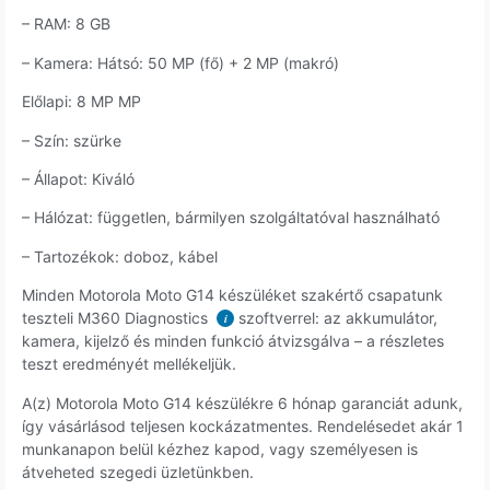
– RAM: 8 GB
– Kamera: Hátsó: 50 MP (fő) + 2 MP (makró)
Előlapi: 8 MP MP
– Szín: szürke
– Állapot: Kiváló
– Hálózat: független, bármilyen szolgáltatóval használható
– Tartozékok: doboz, kábel
Minden Motorola Moto G14 készüléket szakértő csapatunk
teszteli M360 Diagnostics
szoftverrel: az akkumulátor,
i
kamera, kijelző és minden funkció átvizsgálva – a részletes
teszt eredményét mellékeljük.
A(z) Motorola Moto G14 készülékre 6 hónap garanciát adunk,
így vásárlásod teljesen kockázatmentes. Rendelésedet akár 1
munkanapon belül kézhez kapod, vagy személyesen is
átveheted szegedi üzletünkben.