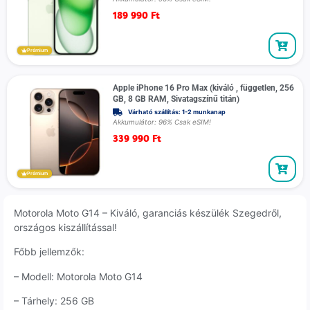
189 990
Ft
Prémium
Apple iPhone 16 Pro Max (kiváló , független, 256
GB, 8 GB RAM, Sivatagszínű titán)
Várható szállítás: 1-2 munkanap
Akkumulátor: 96% Csak eSIM!
339 990
Ft
Prémium
Motorola Moto G14 – Kiváló, garanciás készülék Szegedről,
országos kiszállítással!
Főbb jellemzők:
– Modell: Motorola Moto G14
– Tárhely: 256 GB