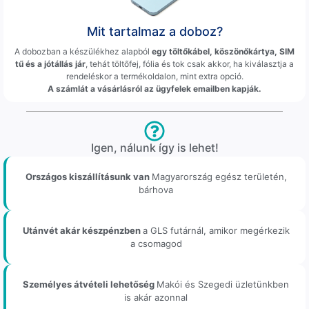
Mit tartalmaz a doboz?
A dobozban a készülékhez alapból
egy töltőkábel, köszönőkártya, SIM
tű és a jótállás jár
, tehát töltőfej, fólia és tok csak akkor, ha kiválasztja a
rendeléskor a termékoldalon, mint extra opció.
A számlát a vásárlásról az ügyfelek emailben kapják.
Igen, nálunk így is lehet!
Országos kiszállításunk van
Magyarország egész területén,
bárhova
Utánvét akár készpénzben
a GLS futárnál, amikor megérkezik
a csomagod
Személyes átvételi lehetőség
Makói és Szegedi üzletünkben
is akár azonnal