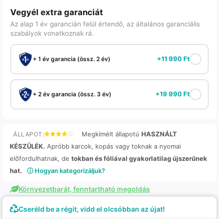
Vegyél extra garanciát
Az alap 1 év garancián felül értendő, az általános garanciális
szabályok vonatkoznak rá.
+
11 990
Ft
+ 1 év garancia (össz. 2 év)
+
19 990
Ft
+ 2 év garancia (össz. 3 év)
Megkímélt állapotú
HASZNÁLT
ÁLLAPOT:
KÉSZÜLÉK.
Apróbb karcok, kopás vagy toknak a nyomai
előfordulhatnak, de
tokban és fóliával gyakorlatilag újszerűnek
hat.
ⓘ Hogyan kategorizáljuk?
Környezetbarát, fenntartható megoldás
Cseréld be a régit, vidd el olcsóbban az újat!