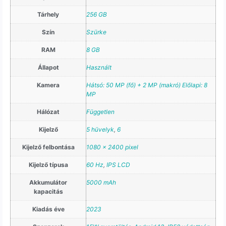
Tárhely
256 GB
Szín
Szürke
RAM
8 GB
Állapot
Használt
Kamera
Hátsó: 50 MP (fő) + 2 MP (makró) Előlapi: 8
MP
Hálózat
Független
Kijelző
5 hüvelyk
,
6
Kijelző felbontása
1080 x 2400 pixel
Kijelző típusa
60 Hz
,
IPS LCD
Akkumulátor
5000 mAh
kapacitás
Kiadás éve
2023