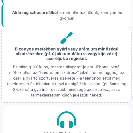
Akár regisztráció nélkül
is rendelhetsz tőlünk, könnyen és
gyorsan
Bizonyos esetekben gyári vagy prémium minőségű
alkatrészekre (pl. új akkumulátorra vagy kijelzőre)
cseréljük a régieket.
Ez mindig 100%-os, tesztelt állapotot jelent. iPhone-oknál
előfordulhat az "Ismeretlen alkatrész" jelzés, de ne aggódj, ez
csak a gyártó szoftveres üzenete – a telefonod ettől még
tökéletesen és hibátlanul teszi a dolgát! Ha valahol (pl. Samsung
S-széria) a gyárinál rosszabb minőségű az alkatrész, azt a
termékleírásban külön jelezzük neked.