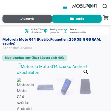
Szerviz
Eladás
Akár
40%
-al
1 év
ingyenes
20 nap
olcsóbban
garancia
ingyenes elállás
Motorola Moto G14 (Kiváló, Független, 256 GB, 8 GB RAM,
szürke)
Azonosító: 324893
Megtakarítás egy újhoz képest akár 40%