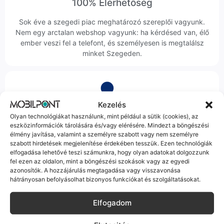
100% Elérhetőség
Sok éve a szegedi piac meghatározó szereplői vagyunk.
Nem egy arctalan webshop vagyunk: ha kérdésed van, élő
ember veszi fel a telefont, és személyesen is megtalálsz
minket Szegeden.
Kezelés
Olyan technológiákat használunk, mint például a sütik (cookies), az
Korrekt Ügyintézés
eszközinformációk tárolására és/vagy elérésére. Mindezt a böngészési
élmény javítása, valamint a személyre szabott vagy nem személyre
Hibázni emberi dolog, de a felelősségvállalás nálunk alap.
szabott hirdetések megjelenítése érdekében tesszük. Ezen technológiák
Ha ritkán előfordul egy hiba, nem kifogásokat keresünk,
elfogadása lehetővé teszi számunkra, hogy olyan adatokat dolgozzunk
hanem megoldást. Szakértő kollégáink azonnal kézbe
fel ezen az oldalon, mint a böngészési szokások vagy az egyedi
veszik az ügyedet.
azonosítók. A hozzájárulás megtagadása vagy visszavonása
hátrányosan befolyásolhat bizonyos funkciókat és szolgáltatásokat.
Elfogadom