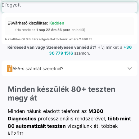
Elfogyott
Várható kiszállítás:
Kedden
(Ha rendelsz
1 nap 22 óra 56 perc
-en belül)
A szállítás GLS Futárszolgálattal történik, az ára 2 490 Ft
Kérdésed van vagy Személyesen vannéd át?
Hívj minket a
+36
30 779 1516
számon.
ÁFA-s számlát szeretnél?
Minden készülék 80+ teszten
megy át
Minden nálunk eladott telefont az
M360
Diagnostics
professzionális rendszerével,
több mint
80 automatizált teszten
vizsgálunk át, többek
között: