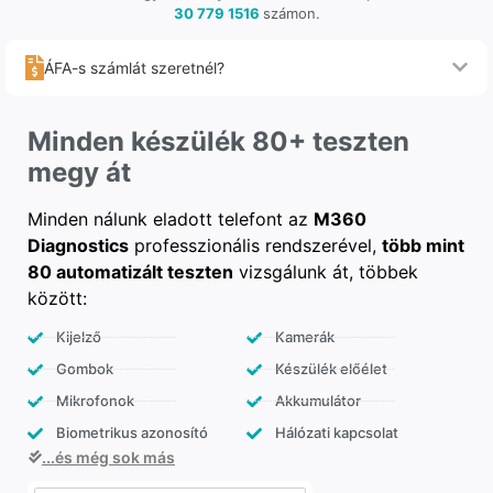
30 779 1516
számon.
ÁFA-s számlát szeretnél?
Minden készülék 80+ teszten
megy át
Minden nálunk eladott telefont az
M360
Diagnostics
professzionális rendszerével,
több mint
80 automatizált teszten
vizsgálunk át, többek
között:
Kijelző
Kamerák
Gombok
Készülék előélet
Mikrofonok
Akkumulátor
Biometrikus azonosító
Hálózati kapcsolat
...és még sok más