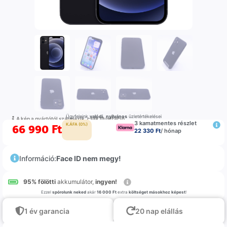
Ügyfeleink
valódi
,
nyilvános
üzletértékelései
A kép a gyártótól származik, csak illustráció
3 kamatmentes részlet
66 990
Ft
K.ÁFA (0%)
22 330 Ft
/ hónap
Információ:
Face ID nem megy!
95% fölötti
akkumulátor,
ingyen!
Ezzel
spórolunk neked
akár
16 000 Ft
extra
költséget másokhoz képest
!
1 év garancia
20 nap elállás