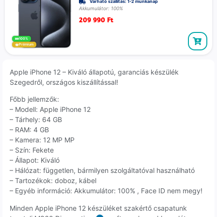
Várható szállítás: 1-2 munkanap
Akkumulátor: 100%
209 990
Ft
100%
Prémium
Apple iPhone 12 – Kiváló állapotú, garanciás készülék
Szegedről, országos kiszállítással!
Főbb jellemzők:
– Modell: Apple iPhone 12
– Tárhely: 64 GB
– RAM: 4 GB
– Kamera: 12 MP MP
– Szín: Fekete
– Állapot: Kiváló
– Hálózat: független, bármilyen szolgáltatóval használható
– Tartozékok: doboz, kábel
– Egyéb információ: Akkumulátor: 100% , Face ID nem megy!
Minden Apple iPhone 12 készüléket szakértő csapatunk