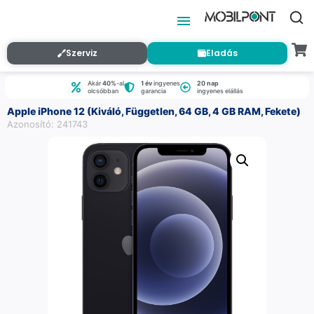
Szerviz
Eladás
Akár
40%
-al
1 év
ingyenes
20 nap
olcsóbban
garancia
ingyenes elállás
Apple iPhone 12 (Kiváló, Független, 64 GB, 4 GB RAM, Fekete)
Azonosító: 241743