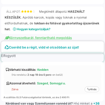
Megkímélt állapotú
HASZNÁLT
ÁLLAPOT:
KÉSZÜLÉK.
Apróbb karcok, kopás vagy toknak a nyomai
előfordulhatnak, de
tokban és fóliával gyakorlatilag újszerűnek
hat.
ⓘ Hogyan kategorizáljuk?
Környezetbarát, fenntartható megoldás
Cseréld be a régit, vidd el olcsóbban az újat!
Elfogyott
Várható kiszállítás:
Kedden
(Ha rendelsz
2 nap 19 óra 0 perc
-en belül)
Azonnal átvehető:
Szeged, Somogyi u.
Zárva
Hívás
A szállítás GLS Futárszolgálattal történik, az ára 2 490 Ft
Kérdésed van vagy Személyesen vannéd át?
Hívj minket a
+36