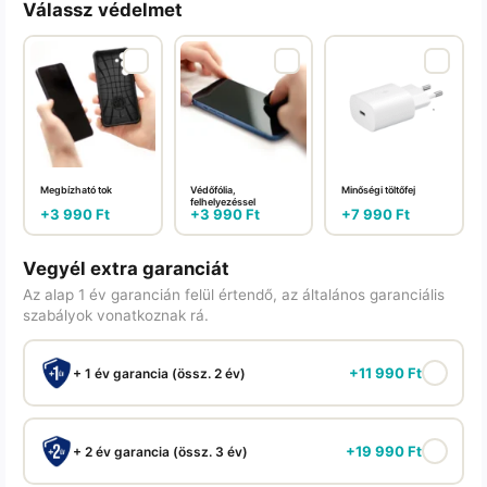
Válassz védelmet
Megbízható tok
Védőfólia,
Minőségi töltőfej
felhelyezéssel
+
3 990
Ft
+
3 990
Ft
+
7 990
Ft
Vegyél extra garanciát
Az alap 1 év garancián felül értendő, az általános garanciális
szabályok vonatkoznak rá.
+
11 990
Ft
+ 1 év garancia (össz. 2 év)
+
19 990
Ft
+ 2 év garancia (össz. 3 év)