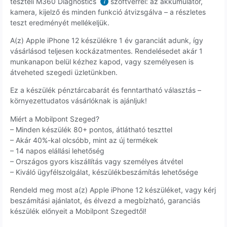
teszteli M360 Diagnostics
szoftverrel: az akkumulátor,
i
kamera, kijelző és minden funkció átvizsgálva – a részletes
teszt eredményét mellékeljük.
A(z) Apple iPhone 12 készülékre 1 év garanciát adunk, így
vásárlásod teljesen kockázatmentes. Rendelésedet akár 1
munkanapon belül kézhez kapod, vagy személyesen is
átveheted szegedi üzletünkben.
Ez a készülék pénztárcabarát és fenntartható választás –
környezettudatos vásárlóknak is ajánljuk!
Miért a Mobilpont Szeged?
– Minden készülék 80+ pontos, átlátható teszttel
– Akár 40%-kal olcsóbb, mint az új termékek
– 14 napos elállási lehetőség
– Országos gyors kiszállítás vagy személyes átvétel
– Kiváló ügyfélszolgálat, készülékbeszámítás lehetősége
Rendeld meg most a(z) Apple iPhone 12 készüléket, vagy kérj
beszámítási ajánlatot, és élvezd a megbízható, garanciás
készülék előnyeit a Mobilpont Szegedtől!