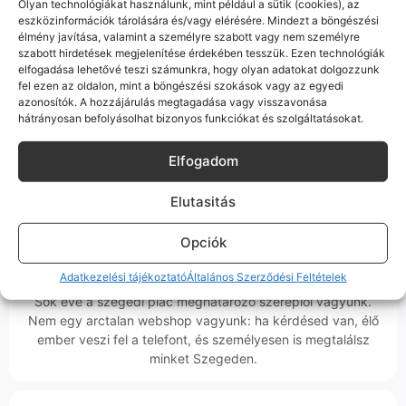
Olyan technológiákat használunk, mint például a sütik (cookies), az
Bizonyos esetekben gyári vagy prémium minőségű
alkatrészekre (pl. új akkumulátorra vagy kijelzőre)
eszközinformációk tárolására és/vagy elérésére. Mindezt a böngészési
cseréljük a régieket.
élmény javítása, valamint a személyre szabott vagy nem személyre
szabott hirdetések megjelenítése érdekében tesszük. Ezen technológiák
Ez mindig 100%-os, tesztelt állapotot jelent. iPhone-oknál
elfogadása lehetővé teszi számunkra, hogy olyan adatokat dolgozzunk
előfordulhat az "Ismeretlen alkatrész" jelzés, de ne aggódj, ez
fel ezen az oldalon, mint a böngészési szokások vagy az egyedi
csak a gyártó szoftveres üzenete – a telefonod ettől még
azonosítók. A hozzájárulás megtagadása vagy visszavonása
tökéletesen és hibátlanul teszi a dolgát! Ha valahol (pl. Samsung
hátrányosan befolyásolhat bizonyos funkciókat és szolgáltatásokat.
S-széria) a gyárinál rosszabb minőségű az alkatrész, azt a
termékleírásban külön jelezzük neked.
Elfogadom
Elutasitás
Opciók
100% Elérhetőség
Adatkezelési tájékoztató
Általános Szerződési Feltételek
Sok éve a szegedi piac meghatározó szereplői vagyunk.
Nem egy arctalan webshop vagyunk: ha kérdésed van, élő
ember veszi fel a telefont, és személyesen is megtalálsz
minket Szegeden.