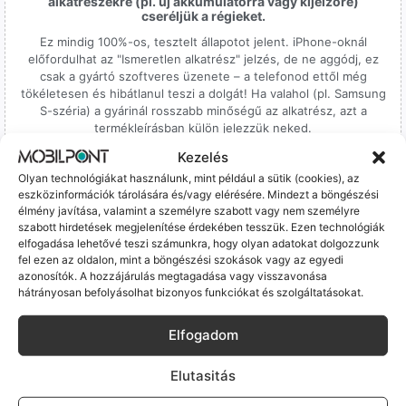
alkatrészekre (pl. új akkumulátorra vagy kijelzőre)
cseréljük a régieket.
Ez mindig 100%-os, tesztelt állapotot jelent. iPhone-oknál
előfordulhat az "Ismeretlen alkatrész" jelzés, de ne aggódj, ez
csak a gyártó szoftveres üzenete – a telefonod ettől még
tökéletesen és hibátlanul teszi a dolgát! Ha valahol (pl. Samsung
S-széria) a gyárinál rosszabb minőségű az alkatrész, azt a
termékleírásban külön jelezzük neked.
Kezelés
Olyan technológiákat használunk, mint például a sütik (cookies), az
eszközinformációk tárolására és/vagy elérésére. Mindezt a böngészési
élmény javítása, valamint a személyre szabott vagy nem személyre
szabott hirdetések megjelenítése érdekében tesszük. Ezen technológiák
elfogadása lehetővé teszi számunkra, hogy olyan adatokat dolgozzunk
100% Elérhetőség
fel ezen az oldalon, mint a böngészési szokások vagy az egyedi
azonosítók. A hozzájárulás megtagadása vagy visszavonása
Sok éve a szegedi piac meghatározó szereplői vagyunk.
hátrányosan befolyásolhat bizonyos funkciókat és szolgáltatásokat.
Nem egy arctalan webshop vagyunk: ha kérdésed van, élő
ember veszi fel a telefont, és személyesen is megtalálsz
Elfogadom
minket Szegeden.
Elutasitás