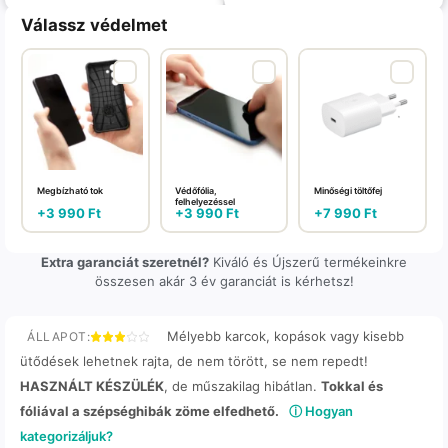
Válassz védelmet
Megbízható tok
Védőfólia,
Minőségi töltőfej
felhelyezéssel
+
3 990
Ft
+
3 990
Ft
+
7 990
Ft
Extra garanciát szeretnél?
Kiváló és Újszerű termékeinkre
összesen akár 3 év garanciát is kérhetsz!
Mélyebb karcok, kopások vagy kisebb
ÁLLAPOT:
ütődések lehetnek rajta, de nem törött, se nem repedt!
HASZNÁLT KÉSZÜLÉK
, de műszakilag hibátlan.
Tokkal és
fóliával a szépséghibák zöme elfedhető.
ⓘ Hogyan
kategorizáljuk?