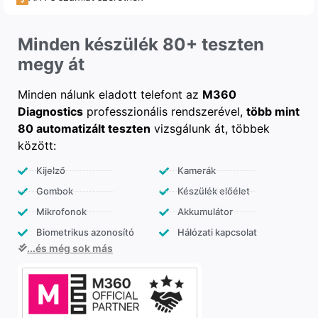
Minden készülék 80+ teszten
megy át
Minden nálunk eladott telefont az
M360
Diagnostics
professzionális rendszerével,
több mint
80 automatizált teszten
vizsgálunk át, többek
között:
Kijelző
Kamerák
Gombok
Készülék előélet
Mikrofonok
Akkumulátor
Biometrikus azonosító
Hálózati kapcsolat
...és még sok más