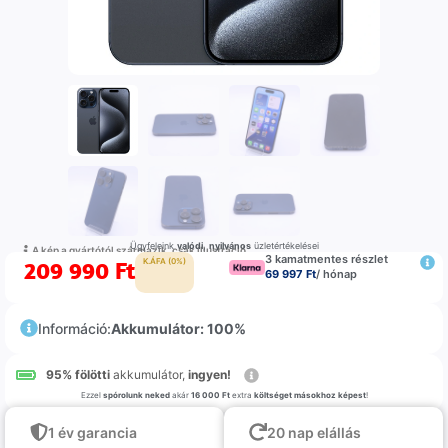
Ügyfeleink
valódi
,
nyilvános
üzletértékelései
A kép a gyártótól származik, csak illustráció
3 kamatmentes részlet
209 990
Ft
K.ÁFA (0%)
69 997 Ft
/ hónap
Információ:
Akkumulátor: 100%
95% fölötti
akkumulátor,
ingyen!
Ezzel
spórolunk neked
akár
16 000 Ft
extra
költséget másokhoz képest
!
1 év garancia
20 nap elállás