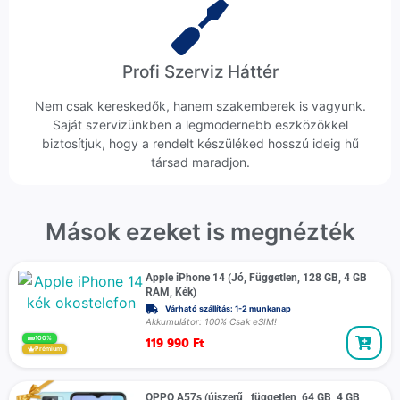
Profi Szerviz Háttér
Nem csak kereskedők, hanem szakemberek is vagyunk.
Saját szervizünkben a legmodernebb eszközökkel
biztosítjuk, hogy a rendelt készüléked hosszú ideig hű
társad maradjon.
Mások ezeket is megnézték
Apple iPhone 14 (Jó, Független, 128 GB, 4 GB
RAM, Kék)
Várható szállítás: 1-2 munkanap
Akkumulátor: 100% Csak eSIM!
119 990
Ft
100%
Prémium
OPPO A57s (újszerű , független, 64 GB, 4 GB