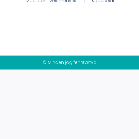
Mobilpont Vélemények
Kapcsolat
© Minden jog fenntartva