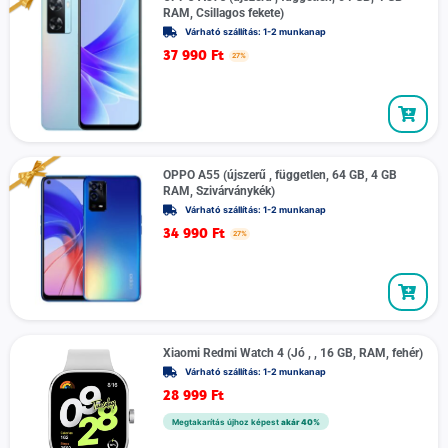
RAM, Csillagos fekete)
Várható szállítás: 1-2 munkanap
37 990
Ft
27%
OPPO A55 (újszerű , független, 64 GB, 4 GB
RAM, Szivárványkék)
Várható szállítás: 1-2 munkanap
34 990
Ft
27%
Xiaomi Redmi Watch 4 (Jó , , 16 GB, RAM, fehér)
Várható szállítás: 1-2 munkanap
28 999
Ft
Megtakarítás újhoz képest
akár 40%