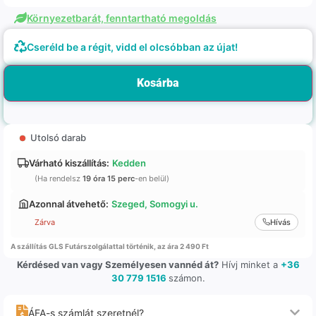
Környezetbarát, fenntartható megoldás
Cseréld be a régit, vidd el olcsóbban az újat!
Kosárba
Utolsó darab
Várható kiszállítás:
Kedden
(Ha rendelsz
19 óra 15 perc
-en belül)
Azonnal átvehető:
Szeged, Somogyi u.
Zárva
Hívás
A szállítás GLS Futárszolgálattal történik, az ára 2 490 Ft
Kérdésed van vagy Személyesen vannéd át?
Hívj minket a
+36
30 779 1516
számon.
ÁFA-s számlát szeretnél?