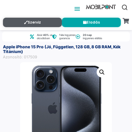
Szerviz
Eladás
Akár
40%
-al
1 év
ingyenes
20 nap
olcsóbban
garancia
ingyenes elállás
Apple iPhone 15 Pro (Jó, Független, 128 GB, 8 GB RAM, Kék
Titánium)
Azonosító: 017509