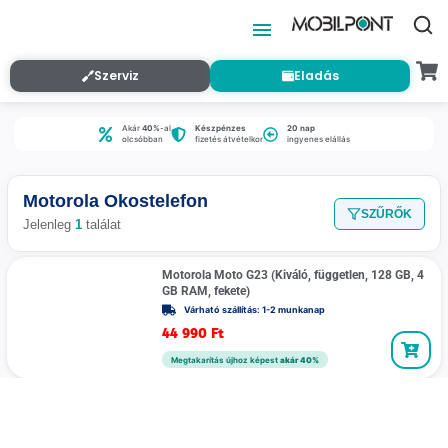
Szerviz
Eladás
Akár
40%
-al
Készpénzes
20 nap
olcsóbban
fizetés átvételkor
ingyenes elállás
Motorola Okostelefon
SZŰRŐK
Jelenleg
1
találat
Motorola Moto G23 (Kiváló, független, 128 GB, 4
GB RAM, fekete)
Várható szállítás: 1-2 munkanap
44 990
Ft
Megtakarítás újhoz képest
akár 40%