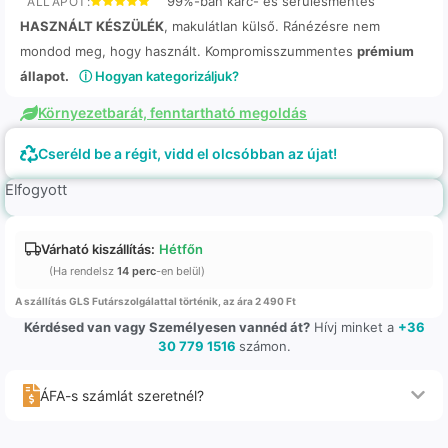
99%-ban karc- és sérülésmentes
ÁLLAPOT:
HASZNÁLT KÉSZÜLÉK
, makulátlan külső. Ránézésre nem
mondod meg, hogy használt. Kompromisszummentes
prémium
állapot.
ⓘ Hogyan kategorizáljuk?
Környezetbarát, fenntartható megoldás
Cseréld be a régit, vidd el olcsóbban az újat!
Elfogyott
Várható kiszállítás:
Hétfőn
(Ha rendelsz
14 perc
-en belül)
A szállítás GLS Futárszolgálattal történik, az ára 2 490 Ft
Kérdésed van vagy Személyesen vannéd át?
Hívj minket a
+36
30 779 1516
számon.
ÁFA-s számlát szeretnél?