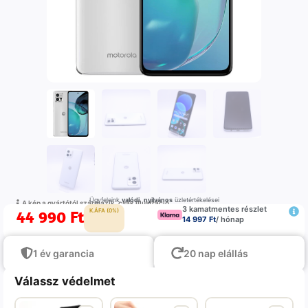
Ügyfeleink
valódi
,
nyilvános
üzletértékelései
A kép a gyártótól származik, csak illustráció
3 kamatmentes részlet
44 990
Ft
K.ÁFA (0%)
14 997 Ft
/ hónap
1 év garancia
20 nap elállás
Válassz védelmet