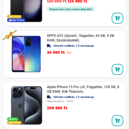
129 990
Ft
124 990
Ft
Megtakarítás újhoz képest
akár 40%
Prémium
Nagy tárhely
OPPO A55 (újszerű , független, 64 GB, 4 GB
RAM, Szivárványkék)
Várható szállítás: 1-2 munkanap
34 990
Ft
27%
Apple iPhone 15 Pro (Jó, Független, 128 GB, 8
GB RAM, Kék Titánium)
Várható szállítás: 1-2 munkanap
Akkumulátor: 100%
209 990
Ft
100%
Prémium