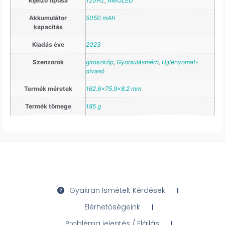
Kijelző típusa
120Hz
,
AMOLED
Akkumulátor
5050 mAh
kapacitás
Kiadás éve
2023
Szenzorok
giroszkóp
,
Gyorsulásmérő
,
Ujjlenyomat-
olvasó
Termék méretek
162.6×75.9×8.2 mm
Termék tömege
185 g
Gyakran Ismételt Kérdések
Elérhetőségeink
Probléma jelentés / Elállás