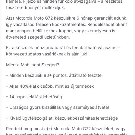
kamera, kijelző és minden funkció átvizsgálva – a részletes
teszt eredményét mellékeljük.
A(z) Motorola Moto G72 készülékre 6 hónap garanciát adunk,
így vásárlásod teljesen kockázatmentes. Rendelésedet akár 1
munkanapon belül kézhez kapod, vagy személyesen is
átveheted szegedi üzletünkben.
Ez a készülék pénztárcabarát és fenntartható választás –
környezettudatos vásárlóknak is ajánljuk!
Miért a Mobilpont Szeged?
– Minden készülék 80+ pontos, átlátható teszttel
– Akár 40%-kal olcsóbb, mint az új termékek
– 14 napos elállási lehetőség
– Országos gyors kiszállítás vagy személyes átvétel
– Kiváló ügyfélszolgálat, készülékbeszámítás lehetősége
Rendeld meg most a(z) Motorola Moto G72 készüléket, vagy
kérj beszámítási ajánlatot, és élvezd a megbízható, garanciás