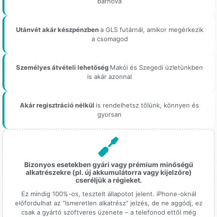
bárhova
Utánvét akár készpénzben
a GLS futárnál, amikor megérkezik
a csomagod
Személyes átvételi lehetőség
Makói és Szegedi üzletünkben
is akár azonnal
Akár regisztráció nélkül
is rendelhetsz tőlünk, könnyen és
gyorsan
Bizonyos esetekben gyári vagy prémium minőségű
alkatrészekre (pl. új akkumulátorra vagy kijelzőre)
cseréljük a régieket.
Ez mindig 100%-os, tesztelt állapotot jelent. iPhone-oknál
előfordulhat az "Ismeretlen alkatrész" jelzés, de ne aggódj, ez
csak a gyártó szoftveres üzenete – a telefonod ettől még