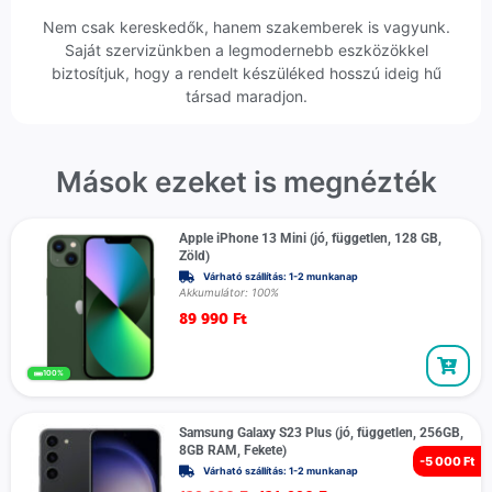
Nem csak kereskedők, hanem szakemberek is vagyunk.
Saját szervizünkben a legmodernebb eszközökkel
biztosítjuk, hogy a rendelt készüléked hosszú ideig hű
társad maradjon.
Mások ezeket is megnézték
Apple iPhone 13 Mini (jó, független, 128 GB,
Zöld)
Várható szállítás: 1-2 munkanap
Akkumulátor: 100%
89 990
Ft
100%
Samsung Galaxy S23 Plus (jó, független, 256GB,
8GB RAM, Fekete)
-
5 000 Ft
Várható szállítás: 1-2 munkanap