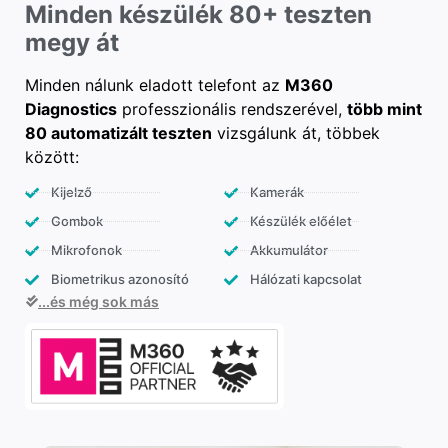
Minden készülék 80+ teszten
megy át
Minden nálunk eladott telefont az
M360
Diagnostics
professzionális rendszerével,
több mint
80 automatizált teszten
vizsgálunk át, többek
között:
Kijelző
Kamerák
Gombok
Készülék előélet
Mikrofonok
Akkumulátor
Biometrikus azonosító
Hálózati kapcsolat
...és még sok más