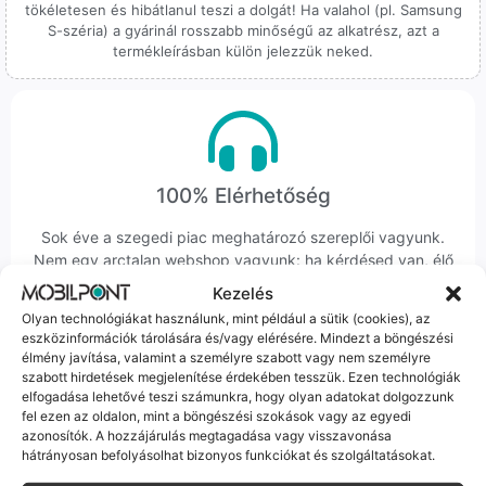
tökéletesen és hibátlanul teszi a dolgát! Ha valahol (pl. Samsung
S-széria) a gyárinál rosszabb minőségű az alkatrész, azt a
termékleírásban külön jelezzük neked.
100% Elérhetőség
Sok éve a szegedi piac meghatározó szereplői vagyunk.
Nem egy arctalan webshop vagyunk: ha kérdésed van, élő
ember veszi fel a telefont, és személyesen is megtalálsz
Kezelés
minket Szegeden.
Olyan technológiákat használunk, mint például a sütik (cookies), az
eszközinformációk tárolására és/vagy elérésére. Mindezt a böngészési
élmény javítása, valamint a személyre szabott vagy nem személyre
szabott hirdetések megjelenítése érdekében tesszük. Ezen technológiák
elfogadása lehetővé teszi számunkra, hogy olyan adatokat dolgozzunk
fel ezen az oldalon, mint a böngészési szokások vagy az egyedi
azonosítók. A hozzájárulás megtagadása vagy visszavonása
Korrekt Ügyintézés
hátrányosan befolyásolhat bizonyos funkciókat és szolgáltatásokat.