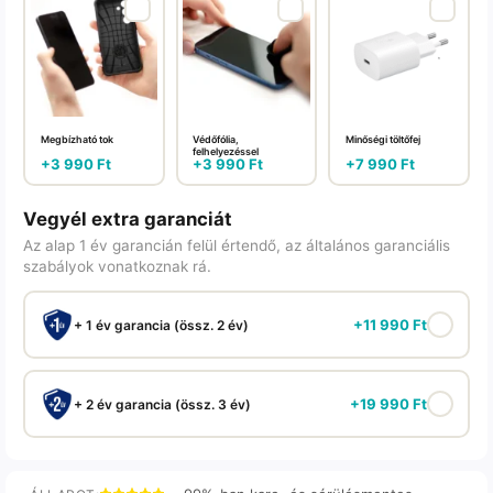
Megbízható tok
Védőfólia,
Minőségi töltőfej
felhelyezéssel
+
3 990
Ft
+
3 990
Ft
+
7 990
Ft
Vegyél extra garanciát
Az alap 1 év garancián felül értendő, az általános garanciális
szabályok vonatkoznak rá.
+
11 990
Ft
+ 1 év garancia (össz. 2 év)
+
19 990
Ft
+ 2 év garancia (össz. 3 év)