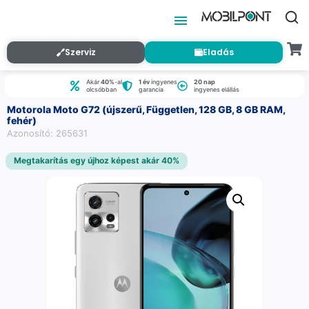
Szerviz
Eladás
Akár
40%
-al
1 év
ingyenes
20 nap
olcsóbban
garancia
ingyenes elállás
Motorola Moto G72 (újszerű, Független, 128 GB, 8 GB RAM,
fehér)
Azonosító: 265631
Megtakarítás egy újhoz képest akár 40%