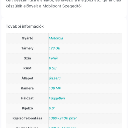
készülék előnyeit a Mobilpont Szegedtől!
További információk
Gyártó
Motorola
Tárhely
128 GB
Szín
Fehér
RAM
8 GB
Állapot
újszerű
Kamera
108 MP
Hálózat
Független
Kijelző
6.6"
Kijelző felbontása
1080×2400 pixel