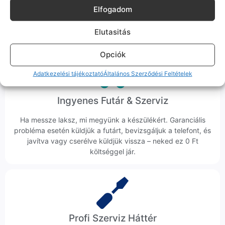
Hibázni emberi dolog, de a felelősségvállalás nálunk alap.
Elfogadom
Ha ritkán előfordul egy hiba, nem kifogásokat keresünk,
hanem megoldást. Szakértő kollégáink azonnal kézbe
Elutasitás
veszik az ügyedet.
Opciók
Adatkezelési tájékoztató
Általános Szerződési Feltételek
Ingyenes Futár & Szerviz
Ha messze laksz, mi megyünk a készülékért. Garanciális
probléma esetén küldjük a futárt, bevizsgáljuk a telefont, és
javítva vagy cserélve küldjük vissza – neked ez 0 Ft
költséggel jár.
Profi Szerviz Háttér