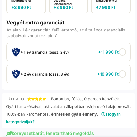
Megbízható tok
Védőfólia,
Minőségi töltőfej
felhelyezéssel
+
3 990
Ft
+
3 990
Ft
+
7 990
Ft
Vegyél extra garanciát
Az alap 1 év garancián felül értendő, az általános garanciális
szabályok vonatkoznak rá.
+
11 990
Ft
+ 1 év garancia (össz. 2 év)
+
19 990
Ft
+ 2 év garancia (össz. 3 év)
Bontatlan, fóliás, 0 perces készülék.
ÁLLAPOT:
Gyári tartozékaival, aktiválatlan állapotban várja első tulajdonosát.
100%-ban karcmentes,
érintetlen gyári élmény.
ⓘ Hogyan
kategorizáljuk?
Környezetbarát, fenntartható megoldás