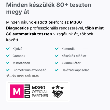
Minden készülék 80+ teszten
megy át
Minden nálunk eladott telefont az
M360
Diagnostics
professzionális rendszerével,
több mint
80 automatizált teszten
vizsgálunk át, többek
között:
Kijelző
Kamerák
Gombok
Készülék előélet
Mikrofonok
Akkumulátor
Biometrikus azonosító
Hálózati kapcsolat
...és még sok más