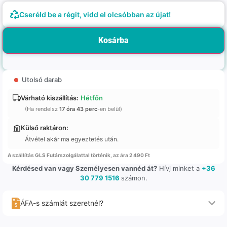
Cseréld be a régit, vidd el olcsóbban az újat!
Kosárba
Utolsó darab
Várható kiszállítás:
Hétfőn
(Ha rendelsz
17 óra 43 perc
-en belül)
Külső raktáron:
Átvétel akár ma egyeztetés után.
A szállítás GLS Futárszolgálattal történik, az ára 2 490 Ft
Kérdésed van vagy Személyesen vannéd át?
Hívj minket a
+36
30 779 1516
számon.
ÁFA-s számlát szeretnél?