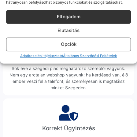
hátrányosan befolyásolhat bizonyos funkciókat és szolgáltatásokat.
tökéletesen és hibátlanul teszi a dolgát! Ha valahol (pl. Samsung
S-széria) a gyárinál rosszabb minőségű az alkatrész, azt a
termékleírásban külön jelezzük neked.
Elfogadom
Elutasitás
Opciók
100% Elérhetőség
Adatkezelési tájékoztató
Általános Szerződési Feltételek
Sok éve a szegedi piac meghatározó szereplői vagyunk.
Nem egy arctalan webshop vagyunk: ha kérdésed van, élő
ember veszi fel a telefont, és személyesen is megtalálsz
minket Szegeden.
Korrekt Ügyintézés