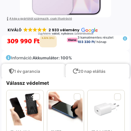
A kép a gyártótól származik, csak illustráció
KIVÁLÓ
2 933 vélemény
Ügyfeleink
valódi
,
nyilvános
üzletértékelései
3 kamatmentes részlet
309 990
Ft
K.ÁFA (0%)
103 330 Ft
/ hónap
Információ:
Akkumulátor: 100%
1 év garancia
20 nap elállás
Válassz védelmet