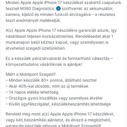
Minden Apple Apple iPhone 17 készüléket szakértő csapatunk
teszteli M360 Diagnostics
szoftverrel: az akkumulátor,
i
kamera, kijelző és minden funkció átvizsgálva – a részletes
teszt eredményét mellékeljük.
A(z) Apple Apple iPhone 17 készülékre garanciát adunk, így
vásárlásod teljesen kockázatmentes. Rendelésedet akár 1
munkanapon belül kézhez kapod, vagy személyesen is
átveheted szegedi üzletünkben.
Ez a készülék pénztárcabarát és fenntartható választás –
környezettudatos vásárlóknak is ajánljuk!
Miért a Mobilpont Szeged?
– Minden készülék 80+ pontos, átlátható teszttel
– Akár 40%-kal olcsóbb, mint az új termékek
– 14 napos elállási lehetőség
– Országos gyors kiszállítás vagy személyes átvétel
– Kiváló ügyfélszolgálat, készülékbeszámítás lehetősége
Rendeld meg most a(z) Apple Apple iPhone 17 készüléket,
vagy kérj beszámítási ajánlatot, és élvezd a megbízható,
garanciás készülék előnyeit a Mobilpont Szegedtől!