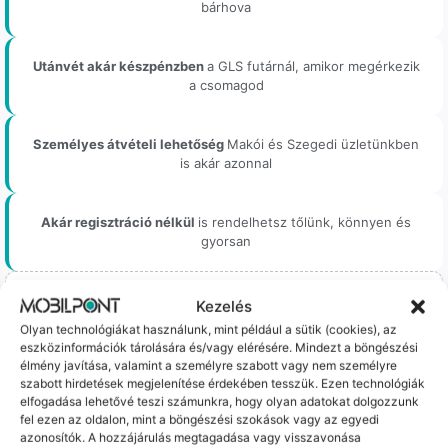
bárhova
Utánvét akár készpénzben
a GLS futárnál, amikor megérkezik
a csomagod
Személyes átvételi lehetőség
Makói és Szegedi üzletünkben
is akár azonnal
Akár regisztráció nélkül
is rendelhetsz tőlünk, könnyen és
gyorsan
Kezelés
Olyan technológiákat használunk, mint például a sütik (cookies), az
Bizonyos esetekben gyári vagy prémium minőségű
eszközinformációk tárolására és/vagy elérésére. Mindezt a böngészési
alkatrészekre (pl. új akkumulátorra vagy kijelzőre)
élmény javítása, valamint a személyre szabott vagy nem személyre
cseréljük a régieket.
szabott hirdetések megjelenítése érdekében tesszük. Ezen technológiák
elfogadása lehetővé teszi számunkra, hogy olyan adatokat dolgozzunk
Ez mindig 100%-os, tesztelt állapotot jelent. iPhone-oknál
fel ezen az oldalon, mint a böngészési szokások vagy az egyedi
előfordulhat az "Ismeretlen alkatrész" jelzés, de ne aggódj, ez
azonosítók. A hozzájárulás megtagadása vagy visszavonása
csak a gyártó szoftveres üzenete – a telefonod ettől még