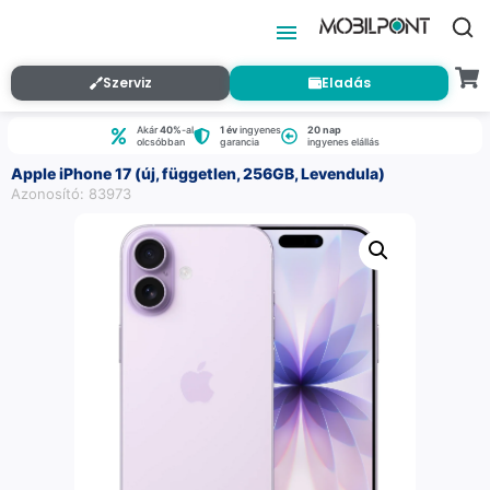
Szerviz
Eladás
Akár
40%
-al
1 év
ingyenes
20 nap
olcsóbban
garancia
ingyenes elállás
Apple iPhone 17 (új, független, 256GB, Levendula)
Azonosító: 83973