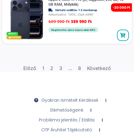
GB RAM, Mélykék)
-
20 000 Ft
Várható szállítás: 1-2 munkanap
Akkumulátor: 100%, Csak eSIM!
409 990
Ft
389 990
Ft
Megtakarítás újhoz képest
akár 40%
100%
Prémium
Előző
1
2
3
…
8
Következő
Gyakran Ismételt Kérdések
Elérhetőségeink
Probléma jelentés / Elállás
OTP Áruhitel Tájékoztató