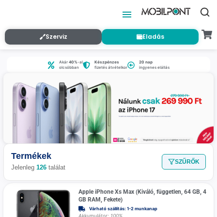
Szerviz
Eladás
Akár
40%
-al
Készpénzes
20 nap
olcsóbban
fizetés átvételkor
ingyenes elállás
Termékek
SZŰRŐK
Jelenleg
126
találat
Apple iPhone Xs Max (Kiváló, független, 64 GB, 4
GB RAM, Fekete)
Várható szállítás: 1-2 munkanap
Akkumulátor: 100%