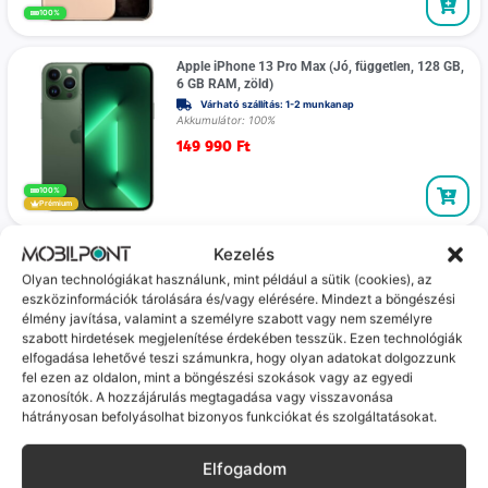
100%
Apple iPhone 13 Pro Max (Jó, független, 128 GB,
6 GB RAM, zöld)
Várható szállítás: 1-2 munkanap
Akkumulátor: 100%
149 990
Ft
100%
Prémium
Kezelés
Apple iPhone 12 Pro Max (kiváló, független, 256
GB, 6 GB RAM, Ezüst)
Olyan technológiákat használunk, mint például a sütik (cookies), az
Várható szállítás: 1-2 munkanap
eszközinformációk tárolására és/vagy elérésére. Mindezt a böngészési
Akkumulátor: 100%
élmény javítása, valamint a személyre szabott vagy nem személyre
124 990
Ft
szabott hirdetések megjelenítése érdekében tesszük. Ezen technológiák
elfogadása lehetővé teszi számunkra, hogy olyan adatokat dolgozzunk
fel ezen az oldalon, mint a böngészési szokások vagy az egyedi
100%
Prémium
azonosítók. A hozzájárulás megtagadása vagy visszavonása
hátrányosan befolyásolhat bizonyos funkciókat és szolgáltatásokat.
Apple iPhone 11 (kiváló, független, 256 GB, 4 GB
RAM, Fehér)
Elfogadom
Várható szállítás: 1-2 munkanap