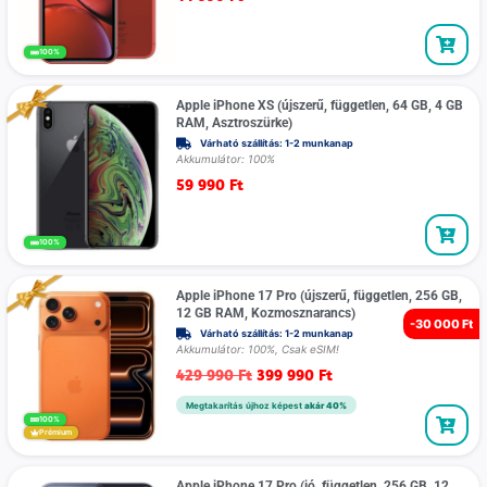
100%
Apple iPhone XS (újszerű, független, 64 GB, 4 GB
RAM, Asztroszürke)
Várható szállítás: 1-2 munkanap
Akkumulátor: 100%
59 990
Ft
100%
Apple iPhone 17 Pro (újszerű, független, 256 GB,
12 GB RAM, Kozmosznarancs)
-
30 000 Ft
Várható szállítás: 1-2 munkanap
Akkumulátor: 100%, Csak eSIM!
429 990
Ft
399 990
Ft
Megtakarítás újhoz képest
akár 40%
100%
Prémium
Apple iPhone 17 Pro (jó, független, 256 GB, 12