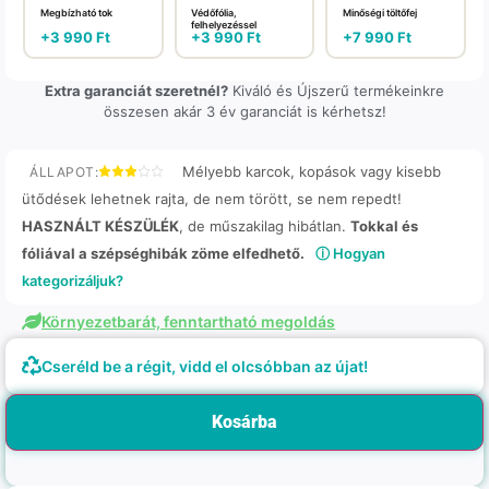
Megbízható tok
Védőfólia,
Minőségi töltőfej
felhelyezéssel
+
3 990
Ft
+
3 990
Ft
+
7 990
Ft
Extra garanciát szeretnél?
Kiváló és Újszerű termékeinkre
összesen akár 3 év garanciát is kérhetsz!
Mélyebb karcok, kopások vagy kisebb
ÁLLAPOT:
ütődések lehetnek rajta, de nem törött, se nem repedt!
HASZNÁLT KÉSZÜLÉK
, de műszakilag hibátlan.
Tokkal és
fóliával a szépséghibák zöme elfedhető.
ⓘ Hogyan
kategorizáljuk?
Környezetbarát, fenntartható megoldás
Cseréld be a régit, vidd el olcsóbban az újat!
Kosárba