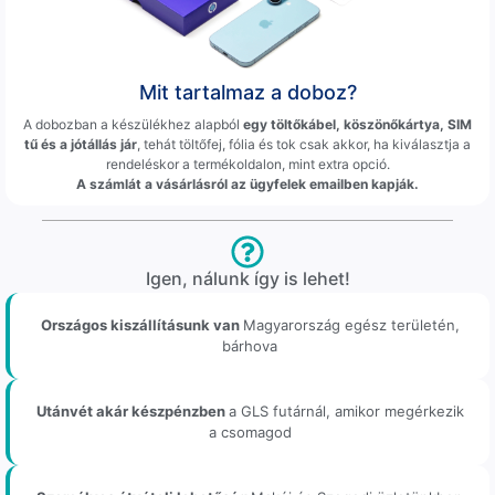
Mit tartalmaz a doboz?
A dobozban a készülékhez alapból
egy töltőkábel, köszönőkártya, SIM
tű és a jótállás jár
, tehát töltőfej, fólia és tok csak akkor, ha kiválasztja a
rendeléskor a termékoldalon, mint extra opció.
A számlát a vásárlásról az ügyfelek emailben kapják.
Igen, nálunk így is lehet!
Országos kiszállításunk van
Magyarország egész területén,
bárhova
Utánvét akár készpénzben
a GLS futárnál, amikor megérkezik
a csomagod