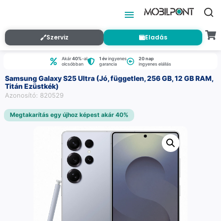
Szerviz
Eladás
Akár
40%
-al
1 év
ingyenes
20 nap
olcsóbban
garancia
ingyenes elállás
Samsung Galaxy S25 Ultra (Jó, független, 256 GB, 12 GB RAM,
Titán Ezüstkék)
Azonosító: 820529
Megtakarítás egy újhoz képest akár 40%