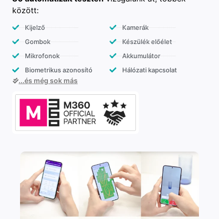
között:
Kijelző
Kamerák
Gombok
Készülék előélet
Mikrofonok
Akkumulátor
Biometrikus azonosító
Hálózati kapcsolat
...és még sok más