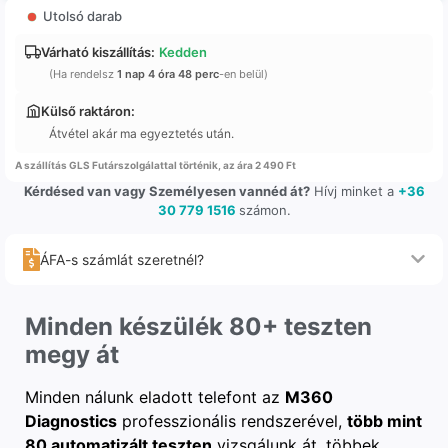
Utolsó darab
Várható kiszállítás:
Kedden
(Ha rendelsz
1 nap 4 óra 48 perc
-en belül)
Külső raktáron:
Átvétel akár ma egyeztetés után.
A szállítás GLS Futárszolgálattal történik, az ára 2 490 Ft
Kérdésed van vagy Személyesen vannéd át?
Hívj minket a
+36
30 779 1516
számon.
ÁFA-s számlát szeretnél?
Minden készülék 80+ teszten
megy át
Minden nálunk eladott telefont az
M360
Diagnostics
professzionális rendszerével,
több mint
80 automatizált teszten
vizsgálunk át, többek