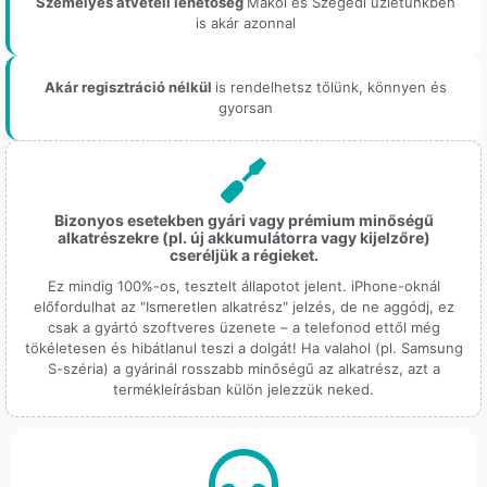
Személyes átvételi lehetőség
Makói és Szegedi üzletünkben
is akár azonnal
Akár regisztráció nélkül
is rendelhetsz tőlünk, könnyen és
gyorsan
Bizonyos esetekben gyári vagy prémium minőségű
alkatrészekre (pl. új akkumulátorra vagy kijelzőre)
cseréljük a régieket.
Ez mindig 100%-os, tesztelt állapotot jelent. iPhone-oknál
előfordulhat az "Ismeretlen alkatrész" jelzés, de ne aggódj, ez
csak a gyártó szoftveres üzenete – a telefonod ettől még
tökéletesen és hibátlanul teszi a dolgát! Ha valahol (pl. Samsung
S-széria) a gyárinál rosszabb minőségű az alkatrész, azt a
termékleírásban külön jelezzük neked.