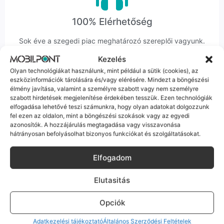
100% Elérhetőség
Sok éve a szegedi piac meghatározó szereplői vagyunk.
Nem egy arctalan webshop vagyunk: ha kérdésed van, élő
Kezelés
ember veszi fel a telefont, és személyesen is megtalálsz
Olyan technológiákat használunk, mint például a sütik (cookies), az
minket Szegeden.
eszközinformációk tárolására és/vagy elérésére. Mindezt a böngészési
élmény javítása, valamint a személyre szabott vagy nem személyre
szabott hirdetések megjelenítése érdekében tesszük. Ezen technológiák
elfogadása lehetővé teszi számunkra, hogy olyan adatokat dolgozzunk
fel ezen az oldalon, mint a böngészési szokások vagy az egyedi
azonosítók. A hozzájárulás megtagadása vagy visszavonása
hátrányosan befolyásolhat bizonyos funkciókat és szolgáltatásokat.
Korrekt Ügyintézés
Elfogadom
Hibázni emberi dolog, de a felelősségvállalás nálunk alap.
Ha ritkán előfordul egy hiba, nem kifogásokat keresünk,
hanem megoldást. Szakértő kollégáink azonnal kézbe
Elutasitás
veszik az ügyedet.
Opciók
Adatkezelési tájékoztató
Általános Szerződési Feltételek