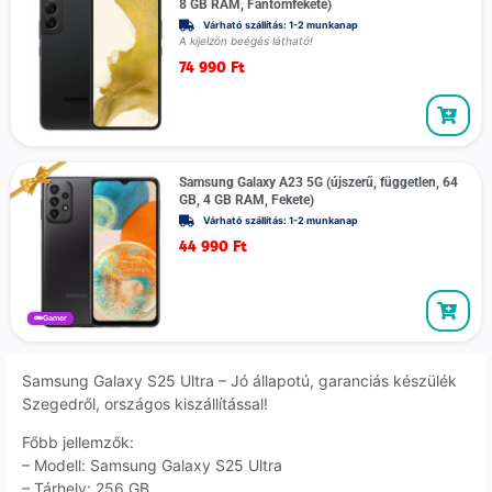
8 GB RAM, Fantomfekete)
Várható szállítás: 1-2 munkanap
A kijelzön beégés látható!
74 990
Ft
Samsung Galaxy A23 5G (újszerű, független, 64
GB, 4 GB RAM, Fekete)
Várható szállítás: 1-2 munkanap
44 990
Ft
Gamer
Samsung Galaxy S25 Ultra – Jó állapotú, garanciás készülék
Szegedről, országos kiszállítással!
Főbb jellemzők:
– Modell: Samsung Galaxy S25 Ultra
– Tárhely: 256 GB