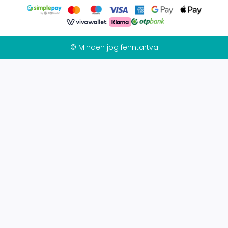
© Minden jog fenntartva