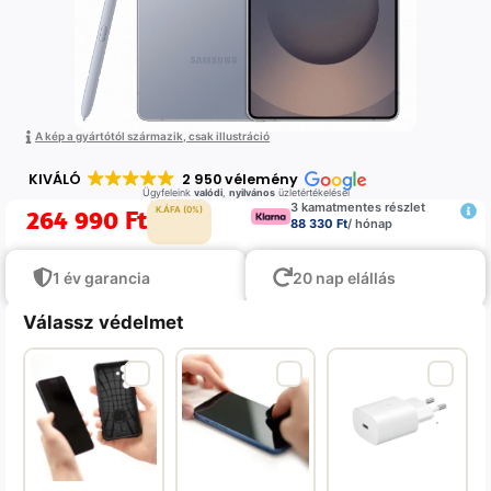
A kép a gyártótól származik, csak illustráció
KIVÁLÓ
2 950 vélemény
Ügyfeleink
valódi
,
nyilvános
üzletértékelései
3 kamatmentes részlet
264 990
Ft
K.ÁFA (0%)
88 330 Ft
/ hónap
1 év garancia
20 nap elállás
Válassz védelmet