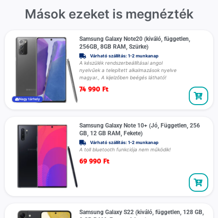
Mások ezeket is megnézték
Samsung Galaxy Note20 (kiváló, független,
256GB, 8GB RAM, Szürke)
Várható szállítás: 1-2 munkanap
A készülék rendszerbeállításai angol
nyelvűek a telepített alkalmazások nyelve
magyar., A kijelzőben beégés látható!
74 990
Ft
Nagy tárhely
Samsung Galaxy Note 10+ (Jó, Független, 256
GB, 12 GB RAM, Fekete)
Várható szállítás: 1-2 munkanap
A toll bluetooth funkciója nem működik!
69 990
Ft
Samsung Galaxy S22 (kiváló, független, 128 GB,