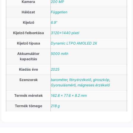
Kamera
200 MP
Hálózat
Független
Kijelző
6.9"
Kijelző felbontása
3120×1440 pixel
Kijelző típusa
Dynamic LTPO AMOLED 2X
Akkumulátor
5000 mAh
kapacitás
Kiadás éve
2025
Szenzorok
barométer
,
fényérzékelő
,
giroszkóp
,
Gyorsulásmérő
,
mágneses érzékelő
Termék méretek
162.8 x 77.6 x 8.2 mm
Termék tömege
218 g