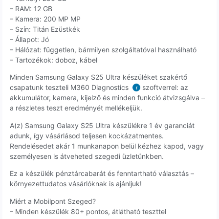
– RAM: 12 GB
– Kamera: 200 MP MP
– Szín: Titán Ezüstkék
– Állapot: Jó
– Hálózat: független, bármilyen szolgáltatóval használható
– Tartozékok: doboz, kábel
Minden Samsung Galaxy S25 Ultra készüléket szakértő
csapatunk teszteli M360 Diagnostics
szoftverrel: az
i
akkumulátor, kamera, kijelző és minden funkció átvizsgálva –
a részletes teszt eredményét mellékeljük.
A(z) Samsung Galaxy S25 Ultra készülékre 1 év garanciát
adunk, így vásárlásod teljesen kockázatmentes.
Rendelésedet akár 1 munkanapon belül kézhez kapod, vagy
személyesen is átveheted szegedi üzletünkben.
Ez a készülék pénztárcabarát és fenntartható választás –
környezettudatos vásárlóknak is ajánljuk!
Miért a Mobilpont Szeged?
– Minden készülék 80+ pontos, átlátható teszttel