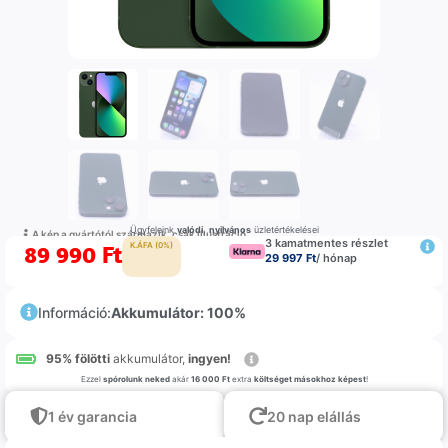
Ügyfeleink
valódi
,
nyilvános
üzletértékelései
A kép a gyártótól származik, csak illustráció
3 kamatmentes részlet
89 990
Ft
K.ÁFA (0%)
29 997 Ft
/ hónap
Információ:
Akkumulátor: 100%
95% fölötti
akkumulátor,
ingyen!
Ezzel
spórolunk neked
akár
16 000 Ft
extra
költséget másokhoz képest
!
1 év garancia
20 nap elállás