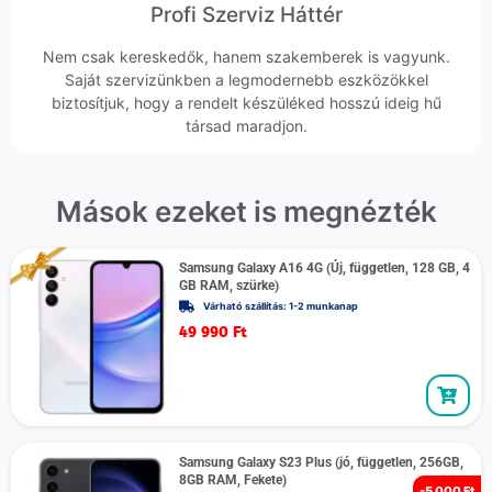
Profi Szerviz Háttér
Nem csak kereskedők, hanem szakemberek is vagyunk.
Saját szervizünkben a legmodernebb eszközökkel
biztosítjuk, hogy a rendelt készüléked hosszú ideig hű
társad maradjon.
Mások ezeket is megnézték
Samsung Galaxy A16 4G (Új, független, 128 GB, 4
GB RAM, szürke)
Várható szállítás: 1-2 munkanap
49 990
Ft
Samsung Galaxy S23 Plus (jó, független, 256GB,
8GB RAM, Fekete)
-
5 000 Ft