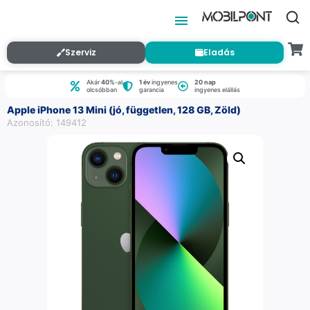
Szerviz
Eladás
Akár
40%
-al
1 év
ingyenes
20 nap
olcsóbban
garancia
ingyenes elállás
Apple iPhone 13 Mini (jó, független, 128 GB, Zöld)
Azonosító: 149412