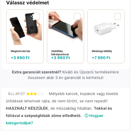
Válassz védelmet
Megbízható tok
Védőfólia,
Minőségi töltőfej
felhelyezéssel
+
3 990
Ft
+
3 990
Ft
+
7 990
Ft
Extra garanciát szeretnél?
Kiváló és Újszerű termékeinkre
összesen akár 3 év garanciát is kérhetsz!
Mélyebb karcok, kopások vagy kisebb
ÁLLAPOT:
ütődések lehetnek rajta, de nem törött, se nem repedt!
HASZNÁLT KÉSZÜLÉK
, de műszakilag hibátlan.
Tokkal és
fóliával a szépséghibák zöme elfedhető.
ⓘ Hogyan
kategorizáljuk?