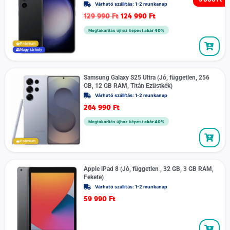
Várható szállítás: 1-2 munkanap
129 990
Ft
124 990
Ft
Megtakarítás újhoz képest
akár 40%
Prémium
Nagy tárhely
Samsung Galaxy S25 Ultra (Jó, független, 256
GB, 12 GB RAM, Titán Ezüstkék)
Várható szállítás: 1-2 munkanap
264 990
Ft
Megtakarítás újhoz képest
akár 40%
Prémium
Apple iPad 8 (Jó, független , 32 GB, 3 GB RAM,
Fekete)
Várható szállítás: 1-2 munkanap
59 990
Ft