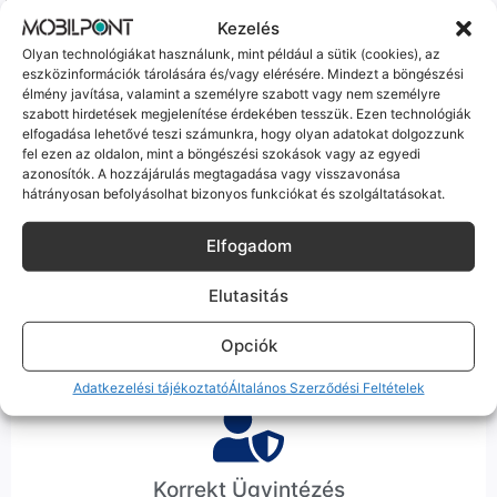
csak a gyártó szoftveres üzenete – a telefonod ettől még
Kezelés
tökéletesen és hibátlanul teszi a dolgát! Ha valahol (pl. Samsung
Olyan technológiákat használunk, mint például a sütik (cookies), az
S-széria) a gyárinál rosszabb minőségű az alkatrész, azt a
eszközinformációk tárolására és/vagy elérésére. Mindezt a böngészési
termékleírásban külön jelezzük neked.
élmény javítása, valamint a személyre szabott vagy nem személyre
szabott hirdetések megjelenítése érdekében tesszük. Ezen technológiák
elfogadása lehetővé teszi számunkra, hogy olyan adatokat dolgozzunk
fel ezen az oldalon, mint a böngészési szokások vagy az egyedi
azonosítók. A hozzájárulás megtagadása vagy visszavonása
hátrányosan befolyásolhat bizonyos funkciókat és szolgáltatásokat.
100% Elérhetőség
Elfogadom
Sok éve a szegedi piac meghatározó szereplői vagyunk.
Elutasitás
Nem egy arctalan webshop vagyunk: ha kérdésed van, élő
ember veszi fel a telefont, és személyesen is megtalálsz
minket Szegeden.
Opciók
Adatkezelési tájékoztató
Általános Szerződési Feltételek
Korrekt Ügyintézés