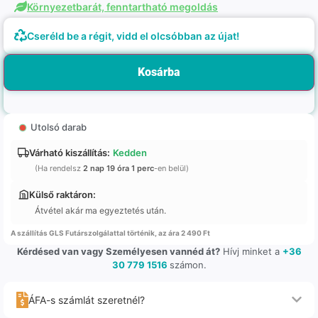
Környezetbarát, fenntartható megoldás
Cseréld be a régit, vidd el olcsóbban az újat!
Kosárba
Utolsó darab
Várható kiszállítás:
Kedden
(Ha rendelsz
2 nap 19 óra 1 perc
-en belül)
Külső raktáron:
Átvétel akár ma egyeztetés után.
A szállítás GLS Futárszolgálattal történik, az ára 2 490 Ft
Kérdésed van vagy Személyesen vannéd át?
Hívj minket a
+36
30 779 1516
számon.
ÁFA-s számlát szeretnél?