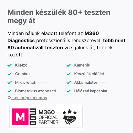
Minden készülék 80+ teszten
megy át
Minden nálunk eladott telefont az
M360
Diagnostics
professzionális rendszerével,
több mint
80 automatizált teszten
vizsgálunk át, többek
között:
Kijelző
Kamerák
Gombok
Készülék előélet
Mikrofonok
Akkumulátor
Biometrikus azonosító
Hálózati kapcsolat
...és még sok más