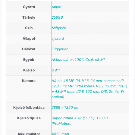
Gyártó
Apple
Tárhely
256GB
Szín
Mélykék
Állapot
újszerű
Hálózat
Független
Egyéb
Akkumulátor: 100% Csak eSIM!
Kijelző
6.9""
Kamera
Hátsó: 48 MP (fő. f/1.6. 24 mm. sensor-shift
OIS) + 12 MP (ultraszéles. f/2.2. 13 mm. 120°)
+ 48 MP (tele. f/2.8. 100 mm. OIS. 2x. 4x. 8x
optikai)
Kijelző felbontása
2868 x 1320 px
Kijelző típusa
Super Retina XDR (OLED). 120 Hz
(ProMotion)
Akkumulátor
4823 mAh