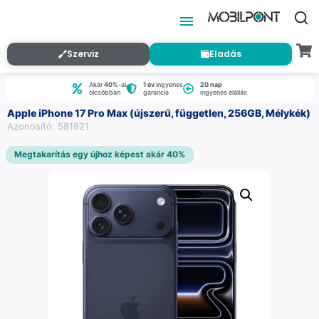
Szerviz
Eladás
Akár
40%
-al
1 év
ingyenes
20 nap
olcsóbban
garancia
ingyenes elállás
Apple iPhone 17 Pro Max (újszerű, független, 256GB, Mélykék)
Azonosító: 581821
Megtakarítás egy újhoz képest akár 40%