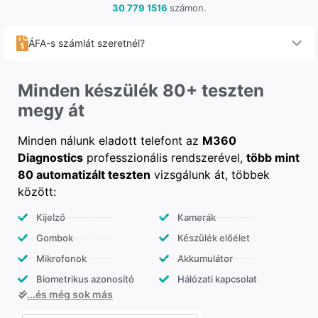
30 779 1516
számon.
ÁFA-s számlát szeretnél?
Minden készülék 80+ teszten
megy át
Minden nálunk eladott telefont az
M360
Diagnostics
professzionális rendszerével,
több mint
80 automatizált teszten
vizsgálunk át, többek
között:
Kijelző
Kamerák
Gombok
Készülék előélet
Mikrofonok
Akkumulátor
Biometrikus azonosító
Hálózati kapcsolat
...és még sok más