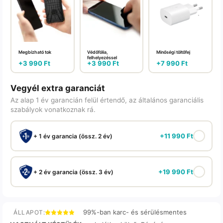
Megbízható tok
Védőfólia,
Minőségi töltőfej
felhelyezéssel
+
3 990
Ft
+
3 990
Ft
+
7 990
Ft
Vegyél extra garanciát
Az alap 1 év garancián felül értendő, az általános garanciális
szabályok vonatkoznak rá.
+
11 990
Ft
+ 1 év garancia (össz. 2 év)
+
19 990
Ft
+ 2 év garancia (össz. 3 év)
99%-ban karc- és sérülésmentes
ÁLLAPOT: