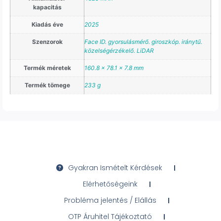
kapacitás
Kiadás éve
2025
Szenzorok
Face ID. gyorsulásmérő. giroszkóp. iránytű.
közelségérzékelő. LiDAR
Termék méretek
160.8 x 78.1 x 7.8 mm
Termék tömege
233 g
Gyakran Ismételt Kérdések
Elérhetőségeink
Probléma jelentés / Elállás
OTP Áruhitel Tájékoztató