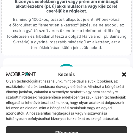
Bizonyos esetekben gyári vagy prémium minőségű
alkatrészekre (pl. új akkumulátorra vagy kijelzőre)
cseréljük a régieket.
Ez mindig 100%-os, tesztelt állapotot jelent. iPhone-oknál
előfordulhat az "Ismeretlen alkatrész" jelzés, de ne aggódj, ez
csak a gyártó szoftveres üzenete – a telefonod ettől még
tökéletesen és hibátlanul teszi a dolgát! Ha valahol (pl. Samsung
S-széria) a gyárinál rosszabb minőségű az alkatrész, azt a
termékleírásban külön jelezzük neked.
Kezelés
Olyan technológiákat használunk, mint például a sütik (cookies), az
100% Elérhetőség
eszközinformációk tárolására és/vagy elérésére. Mindezt a böngészési
élmény javítása, valamint a személyre szabott vagy nem személyre
szabott hirdetések megjelenítése érdekében tesszük. Ezen technológiák
Sok éve a szegedi piac meghatározó szereplői vagyunk.
elfogadása lehetővé teszi számunkra, hogy olyan adatokat dolgozzunk
Nem egy arctalan webshop vagyunk: ha kérdésed van, élő
fel ezen az oldalon, mint a böngészési szokások vagy az egyedi
ember veszi fel a telefont, és személyesen is megtalálsz
azonosítók. A hozzájárulás megtagadása vagy visszavonása
minket Szegeden.
hátrányosan befolyásolhat bizonyos funkciókat és szolgáltatásokat.
Elfogadom