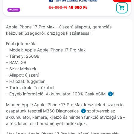
Várható szállítás: 1-2 munkanap
54 990
Ft
49 990
Ft
Gamer
Apple iPhone 17 Pro Max – újszerű állapotú, garanciás
készülék Szegedről, országos kiszállítással!
Főbb jellemzők:
– Modell: Apple Apple iPhone 17 Pro Max
– Tárhely: 256GB
– RAM: GB
– Szín: Mélykék
– Állapot: újszerű
– Hálózat: független
– Tartozékok: Töltőkábel
– Egyéb információ: Akkumulátor: 100% Csak eSIM
!
i
Minden Apple Apple iPhone 17 Pro Max készüléket szakértő
csapatunk teszteli M360 Diagnostics
szoftverrel: az
i
akkumulátor, kamera, kijelző és minden funkció átvizsgálva –
a részletes teszt eredményét mellékeljük.
A(z) Apple Apple iPhone 17 Pro Max készülékre garanciát