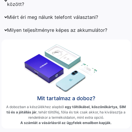
között?
Miért éri meg nálunk telefont választani?
Milyen teljesítményre képes az akkumulátor?
Mit tartalmaz a doboz?
A dobozban a készülékhez alapból
egy töltőkábel, köszönőkártya, SIM
tű és a jótállás jár
, tehát töltőfej, fólia és tok csak akkor, ha kiválasztja a
rendeléskor a termékoldalon, mint extra opció.
A számlát a vásárlásról az ügyfelek emailben kapják.