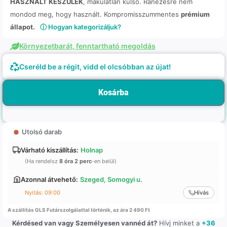
HASZNÁLT KÉSZÜLÉK
, makulátlan külső. Ránézésre nem
mondod meg, hogy használt. Kompromisszummentes
prémium
állapot.
ⓘ Hogyan kategorizáljuk?
Környezetbarát, fenntartható megoldás
Cseréld be a régit, vidd el olcsóbban az újat!
Kosárba
Utolsó darab
Várható kiszállítás:
Holnap
(Ha rendelsz
8 óra 2 perc
-en belül)
Azonnal átvehető:
Szeged, Somogyi u.
Nyitás: 09:00
Hívás
A szállítás GLS Futárszolgálattal történik, az ára 2 490 Ft
Kérdésed van vagy Személyesen vannéd át?
Hívj minket a
+36