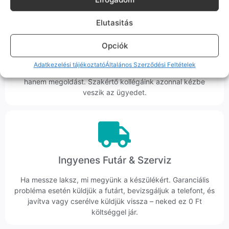
Elutasitás
Korrekt Ügyintézés
Opciók
Hibázni emberi dolog, de a felelősségvállalás nálunk alap.
Adatkezelési tájékoztató
Általános Szerződési Feltételek
Ha ritkán előfordul egy hiba, nem kifogásokat keresünk,
hanem megoldást. Szakértő kollégáink azonnal kézbe
veszik az ügyedet.
Ingyenes Futár & Szerviz
Ha messze laksz, mi megyünk a készülékért. Garanciális
probléma esetén küldjük a futárt, bevizsgáljuk a telefont, és
javítva vagy cserélve küldjük vissza – neked ez 0 Ft
költséggel jár.