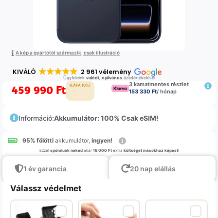
A kép a gyártótól származik, csak illustráció
KIVÁLÓ
2 961 vélemény
Ügyfeleink
valódi
,
nyilvános
üzletértékelései
3 kamatmentes részlet
459 990
Ft
K.ÁFA (0%)
153 330 Ft
/ hónap
Információ:
Akkumulátor: 100% Csak eSIM!
95% fölötti
akkumulátor,
ingyen!
Ezzel
spórolunk neked
akár
16 000 Ft
extra
költséget másokhoz képest
!
1 év garancia
20 nap elállás
Válassz védelmet