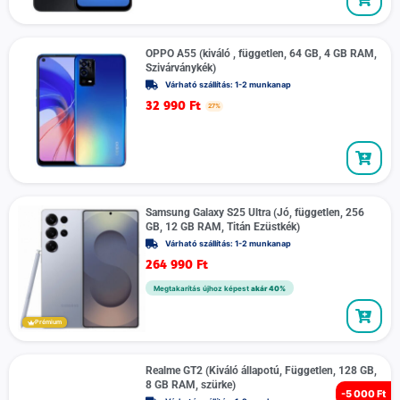
OPPO A55 (kiváló , független, 64 GB, 4 GB RAM,
Szivárványkék)
Várható szállítás: 1-2 munkanap
32 990
Ft
27%
Samsung Galaxy S25 Ultra (Jó, független, 256
GB, 12 GB RAM, Titán Ezüstkék)
Várható szállítás: 1-2 munkanap
264 990
Ft
Megtakarítás újhoz képest
akár 40%
Prémium
Realme GT2 (Kiváló állapotú, Független, 128 GB,
8 GB RAM, szürke)
-
5 000 Ft