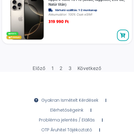
Natúr titán)
Várható szállítás: 1-2 munkanap
Akkumulátor: 100% Csak eSIM!
319 990
Ft
100%
Prémium
Előző
1
2
3
Következő
Gyakran Ismételt Kérdések
Elérhetőségeink
Probléma jelentés / Elállás
OTP Áruhitel Tájékoztató