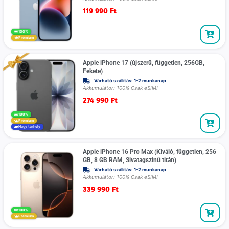
119 990
Ft
100%
Prémium
Apple iPhone 17 (újszerű, független, 256GB,
Fekete)
Várható szállítás: 1-2 munkanap
Akkumulátor: 100% Csak eSIM!
274 990
Ft
100%
Prémium
Nagy tárhely
Apple iPhone 16 Pro Max (Kiváló, független, 256
GB, 8 GB RAM, Sivatagszínű titán)
Várható szállítás: 1-2 munkanap
Akkumulátor: 100% Csak eSIM!
339 990
Ft
100%
Prémium