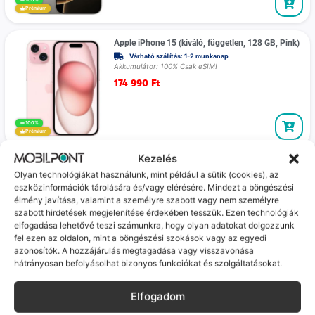
Prémium
Apple iPhone 15 (kiváló, független, 128 GB, Pink)
Várható szállítás: 1-2 munkanap
Akkumulátor: 100% Csak eSIM!
174 990
Ft
100%
Prémium
Kezelés
Apple iPhone 15 (kiváló, független, 128 GB, Pink)
Olyan technológiákat használunk, mint például a sütik (cookies), az
Várható szállítás: 1-2 munkanap
eszközinformációk tárolására és/vagy elérésére. Mindezt a böngészési
Akkumulátor: 100% Csak eSIM!
élmény javítása, valamint a személyre szabott vagy nem személyre
174 990
Ft
szabott hirdetések megjelenítése érdekében tesszük. Ezen technológiák
elfogadása lehetővé teszi számunkra, hogy olyan adatokat dolgozzunk
fel ezen az oldalon, mint a böngészési szokások vagy az egyedi
100%
azonosítók. A hozzájárulás megtagadása vagy visszavonása
Prémium
hátrányosan befolyásolhat bizonyos funkciókat és szolgáltatásokat.
Apple iPhone 14 (kiváló, független, 128GB,
Elfogadom
Csillagfény)
Várható szállítás: 1-2 munkanap