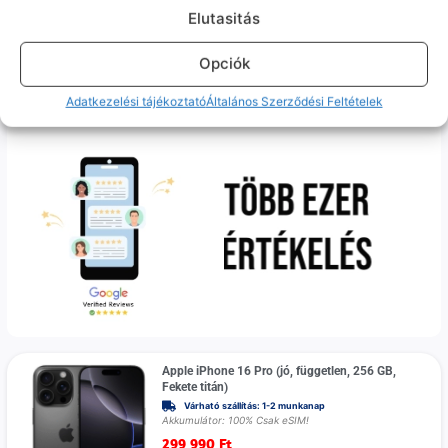
Akkumulátor: 100% Csak eSIM!
Elutasitás
124 990
Ft
Opciók
100%
Prémium
Adatkezelési tájékoztató
Általános Szerződési Feltételek
Apple iPhone 16 Pro (jó, független, 256 GB,
Fekete titán)
Várható szállítás: 1-2 munkanap
Akkumulátor: 100% Csak eSIM!
299 990
Ft