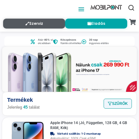
Szerviz
Eladás
Akár
40%
-al
Készpénzes
20 nap
olcsóbban
fizetés átvételkor
ingyenes elállás
Termékek
SZŰRŐK
Jelenleg
45
találat
Apple iPhone 14 (Jó, Független, 128 GB, 4 GB
RAM, Kék)
Várható szállítás: 1-2 munkanap
Akkumulátor: 100% Csak eSIM!