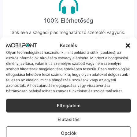
100% Elérhetőség
Sok éve a szegedi piac meghatározó szereplői vagyunk.
Nem egy arctalan webshop vagyunk: ha kérdésed van, élő
Kezelés
ember veszi fel a telefont, és személyesen is megtalálsz
minket Szegeden.
Olyan technológiákat használunk, mint például a sütik (cookies), az
eszközinformációk tárolására és/vagy elérésére. Mindezt a böngészési
élmény javítása, valamint a személyre szabott vagy nem személyre
szabott hirdetések megjelenítése érdekében tesszük. Ezen technológiák
elfogadása lehetővé teszi számunkra, hogy olyan adatokat dolgozzunk
fel ezen az oldalon, mint a böngészési szokások vagy az egyedi
azonosítók. A hozzájárulás megtagadása vagy visszavonása
hátrányosan befolyásolhat bizonyos funkciókat és szolgáltatásokat.
Korrekt Ügyintézés
Hibázni emberi dolog, de a felelősségvállalás nálunk alap.
Elfogadom
Ha ritkán előfordul egy hiba, nem kifogásokat keresünk,
hanem megoldást. Szakértő kollégáink azonnal kézbe
Elutasitás
veszik az ügyedet.
Opciók