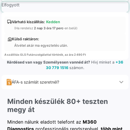
Elfogyott
Várható kiszállítás:
Kedden
(Ha rendelsz
2 nap 3 óra 17 perc
-en belül)
Külső raktáron:
Átvétel akár ma egyeztetés után.
A szállítás GLS Futárszolgálattal történik, az ára 2 490 Ft
Kérdésed van vagy Személyesen vannéd át?
Hívj minket a
+36
30 779 1516
számon.
ÁFA-s számlát szeretnél?
Minden készülék 80+ teszten
megy át
Minden nálunk eladott telefont az
M360
Diagnostics
professzionális rendszerével,
több mint