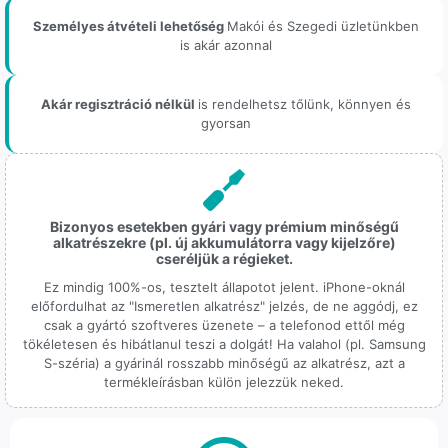
Személyes átvételi lehetőség
Makói és Szegedi üzletünkben
is akár azonnal
Akár regisztráció nélkül
is rendelhetsz tőlünk, könnyen és
gyorsan
Bizonyos esetekben gyári vagy prémium minőségű
alkatrészekre (pl. új akkumulátorra vagy kijelzőre)
cseréljük a régieket.
Ez mindig 100%-os, tesztelt állapotot jelent. iPhone-oknál
előfordulhat az "Ismeretlen alkatrész" jelzés, de ne aggódj, ez
csak a gyártó szoftveres üzenete – a telefonod ettől még
tökéletesen és hibátlanul teszi a dolgát! Ha valahol (pl. Samsung
S-széria) a gyárinál rosszabb minőségű az alkatrész, azt a
termékleírásban külön jelezzük neked.