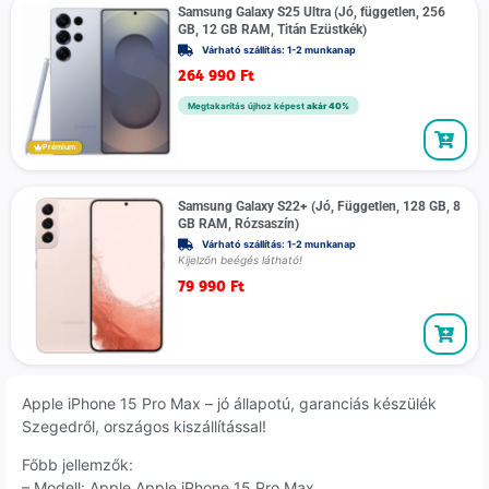
Samsung Galaxy S25 Ultra (Jó, független, 256
GB, 12 GB RAM, Titán Ezüstkék)
Várható szállítás: 1-2 munkanap
264 990
Ft
Megtakarítás újhoz képest
akár 40%
Prémium
Samsung Galaxy S22+ (Jó, Független, 128 GB, 8
GB RAM, Rózsaszín)
Várható szállítás: 1-2 munkanap
Kijelzőn beégés látható!
79 990
Ft
Apple iPhone 15 Pro Max – jó állapotú, garanciás készülék
Szegedről, országos kiszállítással!
Főbb jellemzők:
– Modell: Apple Apple iPhone 15 Pro Max