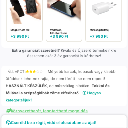
Megbízható tok
Védőfólia,
Minőségi töltőfej
felhelyezéssel
+
3 990
Ft
+
3 990
Ft
+
7 990
Ft
Extra garanciát szeretnél?
Kiváló és Újszerű termékeinkre
összesen akár 3 év garanciát is kérhetsz!
Mélyebb karcok, kopások vagy kisebb
ÁLLAPOT:
ütődések lehetnek rajta, de nem törött, se nem repedt!
HASZNÁLT KÉSZÜLÉK
, de műszakilag hibátlan.
Tokkal és
fóliával a szépséghibák zöme elfedhető.
ⓘ Hogyan
kategorizáljuk?
Környezetbarát, fenntartható megoldás
Cseréld be a régit, vidd el olcsóbban az újat!