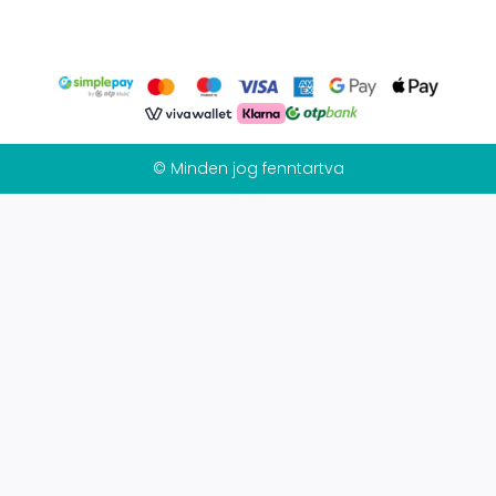
© Minden jog fenntartva