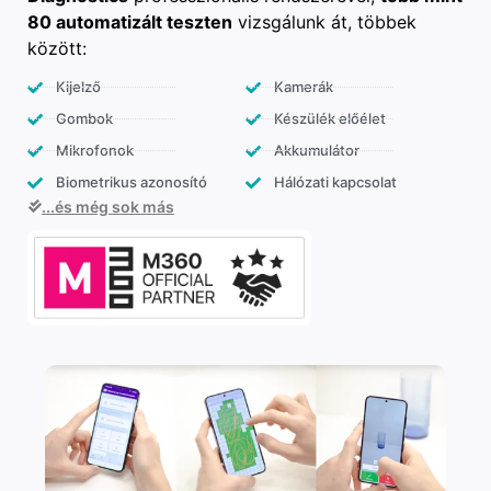
80 automatizált teszten
vizsgálunk át, többek
között:
Kijelző
Kamerák
Gombok
Készülék előélet
Mikrofonok
Akkumulátor
Biometrikus azonosító
Hálózati kapcsolat
...és még sok más