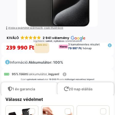
A kép a gyártótól származik, csak illustráció
KIVÁLÓ
2 941 vélemény
Ügyfeleink
valódi
,
nyilvános
üzletértékelései
3 kamatmentes részlet
239 990
Ft
K.ÁFA (0%)
79 997 Ft
/ hónap
Információ:
Akkumulátor: 100%
95% fölötti
akkumulátor,
ingyen!
Ezzel
spórolunk neked
akár
16 000 Ft
extra
költséget másokhoz képest
!
1 év garancia
20 nap elállás
Válassz védelmet