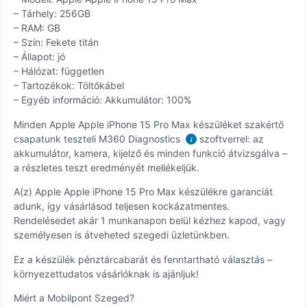
– Tárhely: 256GB
– RAM: GB
– Szín: Fekete titán
– Állapot: jó
– Hálózat: független
– Tartozékok: Töltőkábel
– Egyéb információ: Akkumulátor: 100%
Minden Apple Apple iPhone 15 Pro Max készüléket szakértő
csapatunk teszteli M360 Diagnostics
szoftverrel: az
i
akkumulátor, kamera, kijelző és minden funkció átvizsgálva –
a részletes teszt eredményét mellékeljük.
A(z) Apple Apple iPhone 15 Pro Max készülékre garanciát
adunk, így vásárlásod teljesen kockázatmentes.
Rendelésedet akár 1 munkanapon belül kézhez kapod, vagy
személyesen is átveheted szegedi üzletünkben.
Ez a készülék pénztárcabarát és fenntartható választás –
környezettudatos vásárlóknak is ajánljuk!
Miért a Mobilpont Szeged?