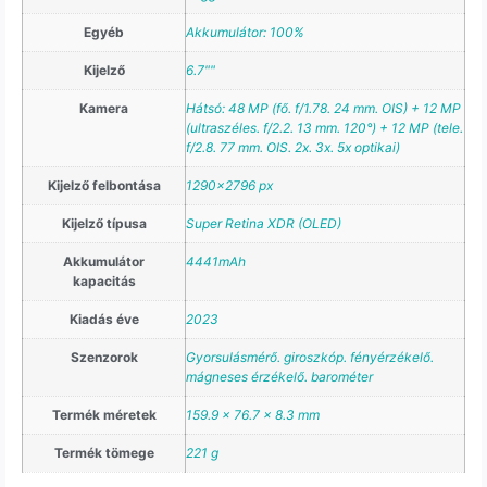
Egyéb
Akkumulátor: 100%
Kijelző
6.7""
Kamera
Hátsó: 48 MP (fő. f/1.78. 24 mm. OIS) + 12 MP
(ultraszéles. f/2.2. 13 mm. 120°) + 12 MP (tele.
f/2.8. 77 mm. OIS. 2x. 3x. 5x optikai)
Kijelző felbontása
1290×2796 px
Kijelző típusa
Super Retina XDR (OLED)
Akkumulátor
4441mAh
kapacitás
Kiadás éve
2023
Szenzorok
Gyorsulásmérő. giroszkóp. fényérzékelő.
mágneses érzékelő. barométer
Termék méretek
159.9 x 76.7 x 8.3 mm
Termék tömege
221 g