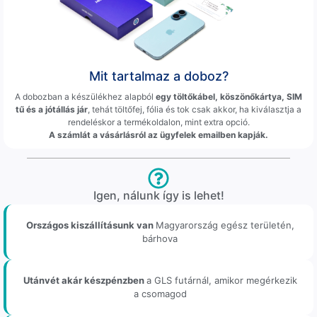
Mit tartalmaz a doboz?
A dobozban a készülékhez alapból
egy töltőkábel, köszönőkártya, SIM
tű és a jótállás jár
, tehát töltőfej, fólia és tok csak akkor, ha kiválasztja a
rendeléskor a termékoldalon, mint extra opció.
A számlát a vásárlásról az ügyfelek emailben kapják.
Igen, nálunk így is lehet!
Országos kiszállításunk van
Magyarország egész területén,
bárhova
Utánvét akár készpénzben
a GLS futárnál, amikor megérkezik
a csomagod