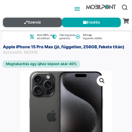
Szerviz
Eladás
Akár
40%
-al
1 év
ingyenes
20 nap
olcsóbban
garancia
ingyenes elállás
Apple iPhone 15 Pro Max (jó, független, 256GB, Fekete titán)
Azonosító: 663416
Megtakarítás egy újhoz képest akár 40%