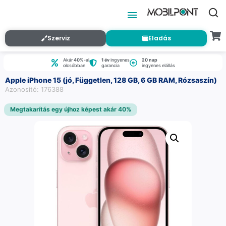
Szerviz
Eladás
Akár
40%
-al
1 év
ingyenes
20 nap
olcsóbban
garancia
ingyenes elállás
Apple iPhone 15 (jó, Független, 128 GB, 6 GB RAM, Rózsaszín)
Azonosító: 176388
Megtakarítás egy újhoz képest akár 40%