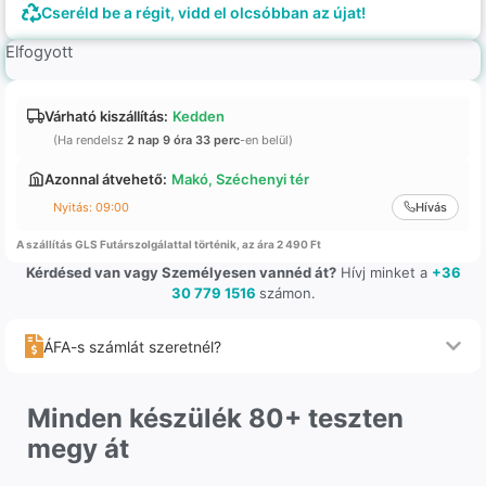
Cseréld be a régit, vidd el olcsóbban az újat!
Elfogyott
Várható kiszállítás:
Kedden
(Ha rendelsz
2 nap 9 óra 33 perc
-en belül)
Azonnal átvehető:
Makó, Széchenyi tér
Nyitás: 09:00
Hívás
A szállítás GLS Futárszolgálattal történik, az ára 2 490 Ft
Kérdésed van vagy Személyesen vannéd át?
Hívj minket a
+36
30 779 1516
számon.
ÁFA-s számlát szeretnél?
Minden készülék 80+ teszten
megy át