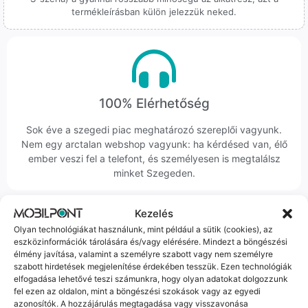
termékleírásban külön jelezzük neked.
100% Elérhetőség
Sok éve a szegedi piac meghatározó szereplői vagyunk.
Nem egy arctalan webshop vagyunk: ha kérdésed van, élő
ember veszi fel a telefont, és személyesen is megtalálsz
minket Szegeden.
Kezelés
Olyan technológiákat használunk, mint például a sütik (cookies), az
eszközinformációk tárolására és/vagy elérésére. Mindezt a böngészési
élmény javítása, valamint a személyre szabott vagy nem személyre
Korrekt Ügyintézés
szabott hirdetések megjelenítése érdekében tesszük. Ezen technológiák
elfogadása lehetővé teszi számunkra, hogy olyan adatokat dolgozzunk
Hibázni emberi dolog, de a felelősségvállalás nálunk alap.
fel ezen az oldalon, mint a böngészési szokások vagy az egyedi
azonosítók. A hozzájárulás megtagadása vagy visszavonása
Ha ritkán előfordul egy hiba, nem kifogásokat keresünk,