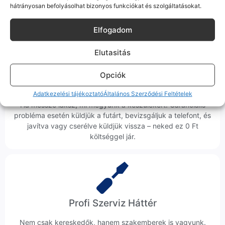
hátrányosan befolyásolhat bizonyos funkciókat és szolgáltatásokat.
hanem megoldást. Szakértő kollégáink azonnal kézbe
veszik az ügyedet.
Elfogadom
Elutasitás
Opciók
Ingyenes Futár & Szerviz
Adatkezelési tájékoztató
Általános Szerződési Feltételek
Ha messze laksz, mi megyünk a készülékért. Garanciális
probléma esetén küldjük a futárt, bevizsgáljuk a telefont, és
javítva vagy cserélve küldjük vissza – neked ez 0 Ft
költséggel jár.
Profi Szerviz Háttér
Nem csak kereskedők, hanem szakemberek is vagyunk.