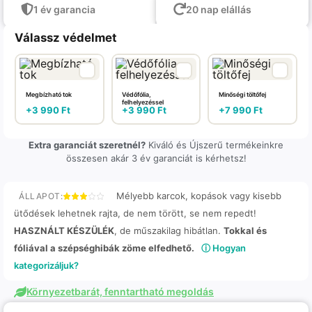
1 év garancia
20 nap elállás
Válassz védelmet
Megbízható tok
Védőfólia,
Minőségi töltőfej
felhelyezéssel
+
3 990
Ft
+
3 990
Ft
+
7 990
Ft
Extra garanciát szeretnél?
Kiváló és Újszerű termékeinkre
összesen akár 3 év garanciát is kérhetsz!
Mélyebb karcok, kopások vagy kisebb
ÁLLAPOT:
ütődések lehetnek rajta, de nem törött, se nem repedt!
HASZNÁLT KÉSZÜLÉK
, de műszakilag hibátlan.
Tokkal és
fóliával a szépséghibák zöme elfedhető.
ⓘ Hogyan
kategorizáljuk?
Környezetbarát, fenntartható megoldás