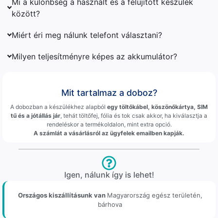
Mi a különbség a használt és a felújított készülék
között?
Miért éri meg nálunk telefont választani?
Milyen teljesítményre képes az akkumulátor?
Mit tartalmaz a doboz?
A dobozban a készülékhez alapból
egy töltőkábel, köszönőkártya, SIM
tű és a jótállás jár
, tehát töltőfej, fólia és tok csak akkor, ha kiválasztja a
rendeléskor a termékoldalon, mint extra opció.
A számlát a vásárlásról az ügyfelek emailben kapják.
Igen, nálunk így is lehet!
Országos kiszállításunk van
Magyarország egész területén,
bárhova