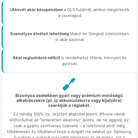
Utánvét akár készpénzben
a GLS futárnál, amikor megérkezik
a csomagod
Személyes átvételi lehetőség
Makói és Szegedi üzletünkben
is akár azonnal
Akár regisztráció nélkül
is rendelhetsz tőlünk, könnyen és
gyorsan
Bizonyos esetekben gyári vagy prémium minőségű
alkatrészekre (pl. új akkumulátorra vagy kijelzőre)
cseréljük a régieket.
Ez mindig 100%-os, tesztelt állapotot jelent. iPhone-oknál
előfordulhat az "Ismeretlen alkatrész" jelzés, de ne aggódj, ez
csak a gyártó szoftveres üzenete – a telefonod ettől még
tökéletesen és hibátlanul teszi a dolgát! Ha valahol (pl. Samsung
S-széria) a gyárinál rosszabb minőségű az alkatrész, azt a