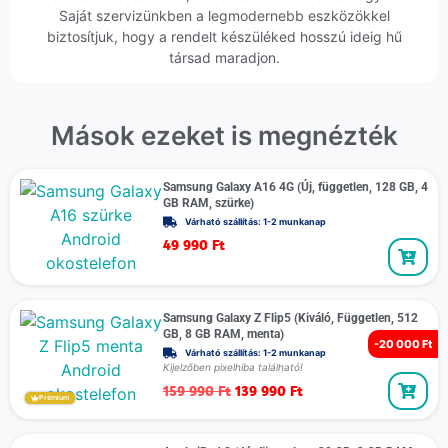
Saját szervizünkben a legmodernebb eszközökkel
biztosítjuk, hogy a rendelt készüléked hosszú ideig hű
társad maradjon.
Mások ezeket is megnézték
Samsung Galaxy A16 4G (Új, független, 128 GB, 4
GB RAM, szürke)
Várható szállítás: 1-2 munkanap
49 990
Ft
Samsung Galaxy Z Flip5 (Kiváló, Független, 512
GB, 8 GB RAM, menta)
-
20 000 Ft
Várható szállítás: 1-2 munkanap
Kijelzőben pixelhiba található!
159 990
Ft
139 990
Ft
Prémium