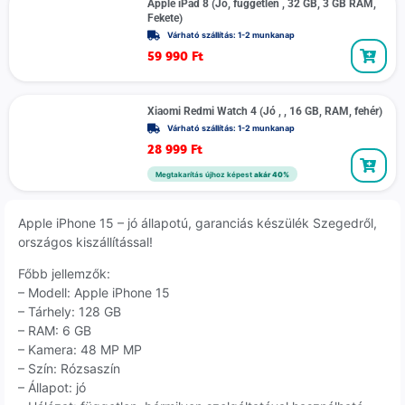
Apple iPad 8 (Jó, független , 32 GB, 3 GB RAM,
Fekete)
Várható szállítás: 1-2 munkanap
59 990
Ft
Xiaomi Redmi Watch 4 (Jó , , 16 GB, RAM, fehér)
Várható szállítás: 1-2 munkanap
28 999
Ft
Megtakarítás újhoz képest
akár 40%
Apple iPhone 15 – jó állapotú, garanciás készülék Szegedről,
országos kiszállítással!
Főbb jellemzők:
– Modell: Apple iPhone 15
– Tárhely: 128 GB
– RAM: 6 GB
– Kamera: 48 MP MP
– Szín: Rózsaszín
– Állapot: jó