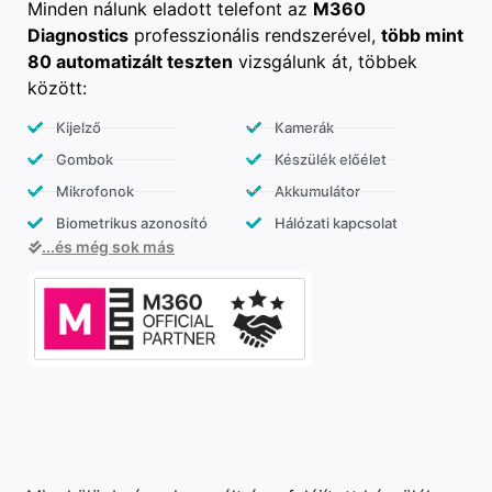
Minden nálunk eladott telefont az
M360
Diagnostics
professzionális rendszerével,
több mint
80 automatizált teszten
vizsgálunk át, többek
között:
Kijelző
Kamerák
Gombok
Készülék előélet
Mikrofonok
Akkumulátor
Biometrikus azonosító
Hálózati kapcsolat
...és még sok más