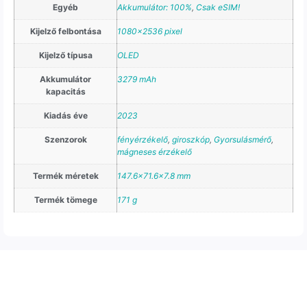
Egyéb
Akkumulátor: 100%
,
Csak eSIM!
Kijelző felbontása
1080×2536 pixel
Kijelző típusa
OLED
Akkumulátor
3279 mAh
kapacitás
Kiadás éve
2023
Szenzorok
fényérzékelő
,
giroszkóp
,
Gyorsulásmérő
,
mágneses érzékelő
Termék méretek
147.6×71.6×7.8 mm
Termék tömege
171 g