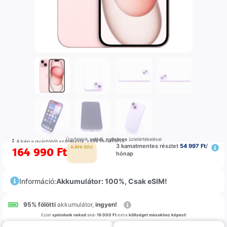
Ügyfeleink
valódi
,
nyilvános
üzletértékelései
A kép a gyártótól származik, csak illustráció
3 kamatmentes részlet
54 997 Ft
/
164 990
Ft
K.ÁFA (0%)
hónap
Információ:
Akkumulátor: 100%, Csak eSIM!
95% fölötti
akkumulátor,
ingyen!
Ezzel
spórolunk neked
akár
16 000 Ft
extra
költséget másokhoz képest
!