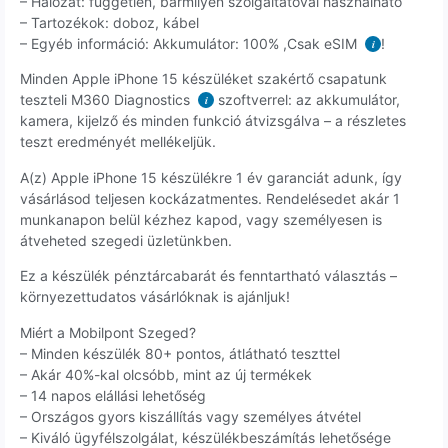
– Hálózat: független, bármilyen szolgáltatóval használható
– Tartozékok: doboz, kábel
– Egyéb információ: Akkumulátor: 100% ,Csak eSIM
!
i
Minden Apple iPhone 15 készüléket szakértő csapatunk
teszteli M360 Diagnostics
szoftverrel: az akkumulátor,
i
kamera, kijelző és minden funkció átvizsgálva – a részletes
teszt eredményét mellékeljük.
A(z) Apple iPhone 15 készülékre 1 év garanciát adunk, így
vásárlásod teljesen kockázatmentes. Rendelésedet akár 1
munkanapon belül kézhez kapod, vagy személyesen is
átveheted szegedi üzletünkben.
Ez a készülék pénztárcabarát és fenntartható választás –
környezettudatos vásárlóknak is ajánljuk!
Miért a Mobilpont Szeged?
– Minden készülék 80+ pontos, átlátható teszttel
– Akár 40%-kal olcsóbb, mint az új termékek
– 14 napos elállási lehetőség
– Országos gyors kiszállítás vagy személyes átvétel
– Kiváló ügyfélszolgálat, készülékbeszámítás lehetősége