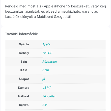
Rendeld meg most a(z) Apple iPhone 15 készüléket, vagy kérj
beszámítási ajánlatot, és élvezd a megbízható, garanciás
készülék előnyeit a Mobilpont Szegedtől!
További információk
Gyártó
Apple
Tárhely
128 GB
Szín
Rózsaszín
RAM
6 GB
Állapot
jó
Kamera
48 MP
Hálózat
Független
Kijelző
6.1"