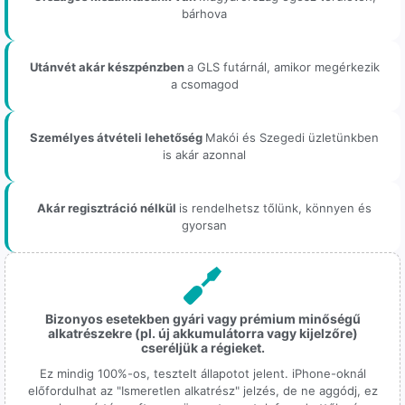
bárhova
Utánvét akár készpénzben
a GLS futárnál, amikor megérkezik
a csomagod
Személyes átvételi lehetőség
Makói és Szegedi üzletünkben
is akár azonnal
Akár regisztráció nélkül
is rendelhetsz tőlünk, könnyen és
gyorsan
Bizonyos esetekben gyári vagy prémium minőségű
alkatrészekre (pl. új akkumulátorra vagy kijelzőre)
cseréljük a régieket.
Ez mindig 100%-os, tesztelt állapotot jelent. iPhone-oknál
előfordulhat az "Ismeretlen alkatrész" jelzés, de ne aggódj, ez