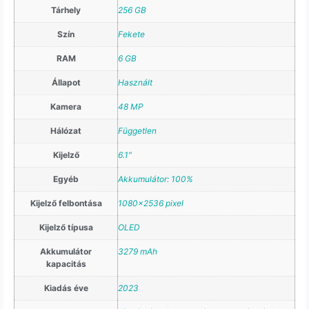
Tárhely
256 GB
Szín
Fekete
RAM
6 GB
Állapot
Használt
Kamera
48 MP
Hálózat
Független
Kijelző
6.1"
Egyéb
Akkumulátor: 100%
Kijelző felbontása
1080×2536 pixel
Kijelző típusa
OLED
Akkumulátor
3279 mAh
kapacitás
Kiadás éve
2023