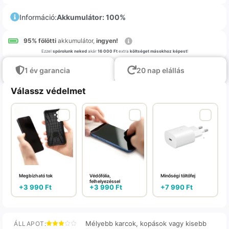
Információ:
Akkumulátor: 100%
95% fölötti
akkumulátor,
ingyen!
Ezzel
spórolunk neked
akár
16 000 Ft
extra
költséget másokhoz képest
!
1 év garancia
20 nap elállás
Válassz védelmet
Megbízható tok
Védőfólia,
Minőségi töltőfej
felhelyezéssel
+
3 990
Ft
+
3 990
Ft
+
7 990
Ft
Mélyebb karcok, kopások vagy kisebb
ÁLLAPOT: