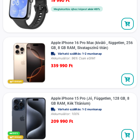
19 990
Ft
Megtakarítás újhoz képest
akár 40%
Apple iPhone 16 Pro Max (kiváló , független, 256
GB, 8 GB RAM, Sivatagszínű titán)
Várható szállítás: 1-2 munkanap
Akkumulátor: 96% Csak eSIM!
339 990
Ft
Prémium
Apple iPhone 15 Pro (Jó, Független, 128 GB, 8
GB RAM, Kék Titánium)
Várható szállítás: 1-2 munkanap
Akkumulátor: 100%
209 990
Ft
100%
Prémium