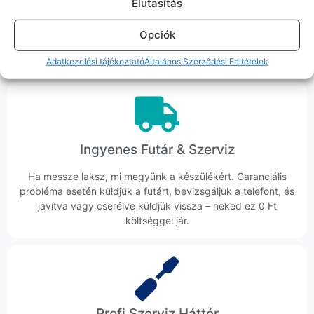
Elutasitás
Hibázni emberi dolog, de a felelősségvállalás nálunk alap.
Ha ritkán előfordul egy hiba, nem kifogásokat keresünk,
Opciók
hanem megoldást. Szakértő kollégáink azonnal kézbe
veszik az ügyedet.
Adatkezelési tájékoztató
Általános Szerződési Feltételek
Ingyenes Futár & Szerviz
Ha messze laksz, mi megyünk a készülékért. Garanciális
probléma esetén küldjük a futárt, bevizsgáljuk a telefont, és
javítva vagy cserélve küldjük vissza – neked ez 0 Ft
költséggel jár.
Profi Szerviz Háttér