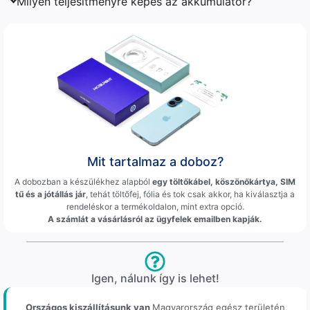
Milyen teljesítményre képes az akkumulátor?
Mit tartalmaz a doboz?
A dobozban a készülékhez alapból
egy töltőkábel, köszönőkártya, SIM
tű és a jótállás jár
, tehát töltőfej, fólia és tok csak akkor, ha kiválasztja a
rendeléskor a termékoldalon, mint extra opció.
A számlát a vásárlásról az ügyfelek emailben kapják.
Igen, nálunk így is lehet!
Országos kiszállításunk van
Magyarország egész területén,