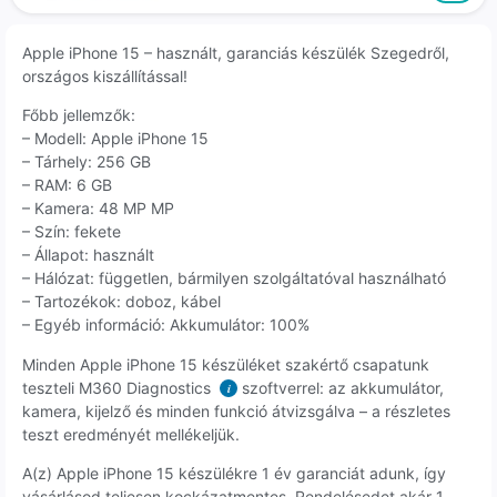
Apple iPhone 15 – használt, garanciás készülék Szegedről,
országos kiszállítással!
Főbb jellemzők:
– Modell: Apple iPhone 15
– Tárhely: 256 GB
– RAM: 6 GB
– Kamera: 48 MP MP
– Szín: fekete
– Állapot: használt
– Hálózat: független, bármilyen szolgáltatóval használható
– Tartozékok: doboz, kábel
– Egyéb információ: Akkumulátor: 100%
Minden Apple iPhone 15 készüléket szakértő csapatunk
teszteli M360 Diagnostics
szoftverrel: az akkumulátor,
i
kamera, kijelző és minden funkció átvizsgálva – a részletes
teszt eredményét mellékeljük.
A(z) Apple iPhone 15 készülékre 1 év garanciát adunk, így
vásárlásod teljesen kockázatmentes. Rendelésedet akár 1