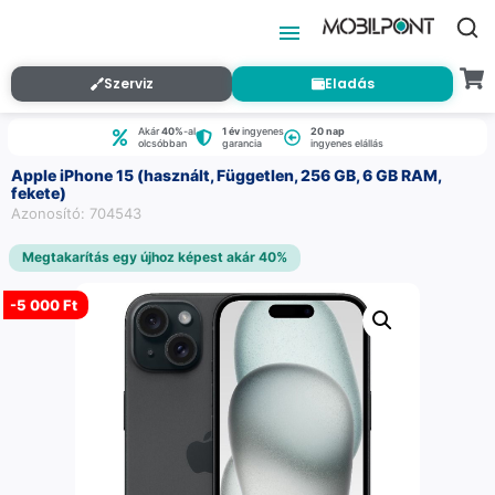
Szerviz
Eladás
Akár
40%
-al
1 év
ingyenes
20 nap
olcsóbban
garancia
ingyenes elállás
Apple iPhone 15 (használt, Független, 256 GB, 6 GB RAM,
fekete)
Azonosító: 704543
Megtakarítás egy újhoz képest akár 40%
-
5 000 Ft