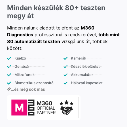
Minden készülék 80+ teszten
megy át
Minden nálunk eladott telefont az
M360
Diagnostics
professzionális rendszerével,
több mint
80 automatizált teszten
vizsgálunk át, többek
között:
Kijelző
Kamerák
Gombok
Készülék előélet
Mikrofonok
Akkumulátor
Biometrikus azonosító
Hálózati kapcsolat
...és még sok más