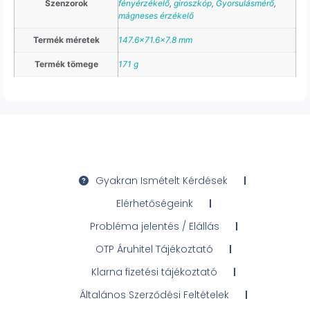
Szenzorok
fényérzékelő
,
giroszkóp
,
Gyorsulásmérő
,
mágneses érzékelő
Termék méretek
147.6×71.6×7.8 mm
Termék tömege
171 g
Gyakran Ismételt Kérdések
Elérhetőségeink
Probléma jelentés / Elállás
OTP Áruhitel Tájékoztató
Klarna fizetési tájékoztató
Általános Szerződési Feltételek