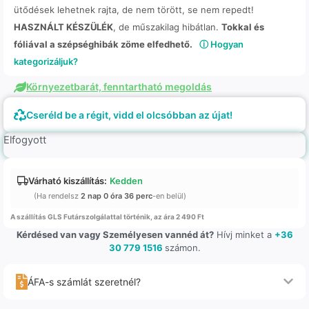
ütődések lehetnek rajta, de nem törött, se nem repedt!
HASZNÁLT KÉSZÜLÉK
, de műszakilag hibátlan.
Tokkal és
fóliával a szépséghibák zöme elfedhető.
ⓘ Hogyan
kategorizáljuk?
Környezetbarát, fenntartható megoldás
Cseréld be a régit, vidd el olcsóbban az újat!
Elfogyott
Várható kiszállítás:
Kedden
(Ha rendelsz
2 nap 0 óra 36 perc
-en belül)
A szállítás GLS Futárszolgálattal történik, az ára 2 490 Ft
Kérdésed van vagy Személyesen vannéd át?
Hívj minket a
+36
30 779 1516
számon.
ÁFA-s számlát szeretnél?