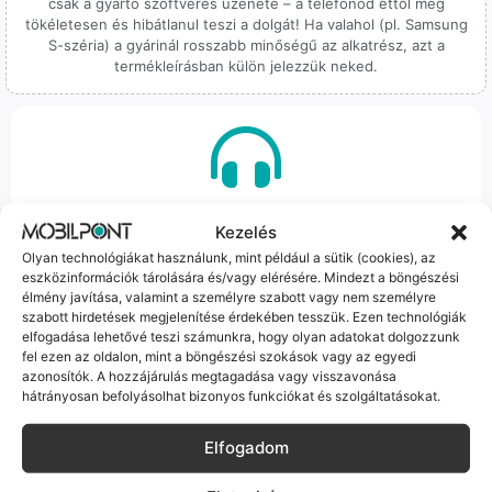
csak a gyártó szoftveres üzenete – a telefonod ettől még
tökéletesen és hibátlanul teszi a dolgát! Ha valahol (pl. Samsung
S-széria) a gyárinál rosszabb minőségű az alkatrész, azt a
termékleírásban külön jelezzük neked.
100% Elérhetőség
Kezelés
Sok éve a szegedi piac meghatározó szereplői vagyunk.
Olyan technológiákat használunk, mint például a sütik (cookies), az
Nem egy arctalan webshop vagyunk: ha kérdésed van, élő
eszközinformációk tárolására és/vagy elérésére. Mindezt a böngészési
élmény javítása, valamint a személyre szabott vagy nem személyre
ember veszi fel a telefont, és személyesen is megtalálsz
szabott hirdetések megjelenítése érdekében tesszük. Ezen technológiák
minket Szegeden.
elfogadása lehetővé teszi számunkra, hogy olyan adatokat dolgozzunk
fel ezen az oldalon, mint a böngészési szokások vagy az egyedi
azonosítók. A hozzájárulás megtagadása vagy visszavonása
hátrányosan befolyásolhat bizonyos funkciókat és szolgáltatásokat.
Elfogadom
Korrekt Ügyintézés